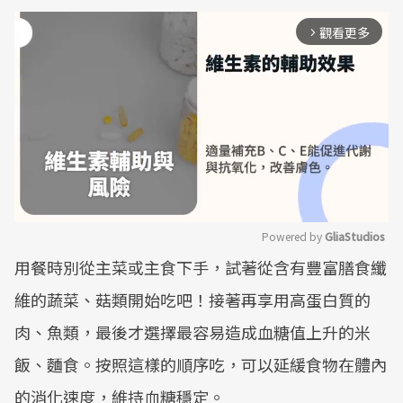
觀看更多
arrow_forward_ios
Powered by 
GliaStudios
用餐時別從主菜或主食下手，試著從含有豐富膳食纖
Mute
維的蔬菜、菇類開始吃吧！接著再享用高蛋白質的
肉、魚類，最後才選擇最容易造成血糖值上升的米
飯、麵食。按照這樣的順序吃，可以延緩食物在體內
的消化速度，維持血糖穩定。