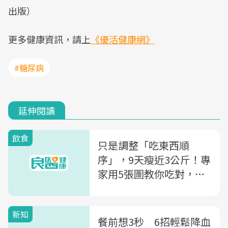
出版）
更多健康資訊，請上
《優活健康網》
#糖尿病
延伸閱讀
飲食
只是調整「吃東西順
序」，9天瘦近3公斤！專
家用5張圖教你吃對，連
血糖也穩定～
新知
餐前想3秒 6招輕鬆降血