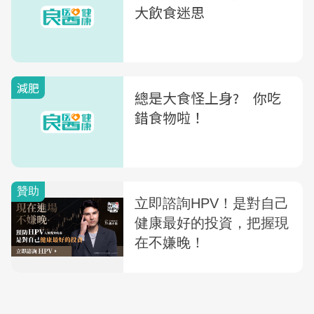
大飲食迷思
減肥
總是大食怪上身? 你吃
錯食物啦！