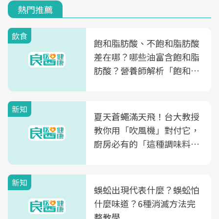
熱門推薦
飲食
飽和脂肪酸、不飽和脂肪酸
差在哪？哪些油富含飽和脂
肪酸？營養師解析「飽和脂
肪酸」的優缺點、建議攝取
量
新知
夏天蒼蠅滿天飛！台大教授
教你用「吹風機」對付它，
廚房必有的「這種調味料」
竟是蒼蠅剋星～
新知
蜈蚣出現代表什麼？蜈蚣怕
什麼味道？6種消滅方法完
整教學