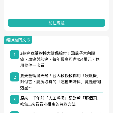
前往專題
頻道熱門文章
3款癌症藥物擴大健保給付！涵蓋子宮內膜
1
癌、血癌與肺癌，每年最高可省454萬元，適
用條件一次看
夏天蒼蠅滿天飛！台大教授教你用「吹風機」
2
對付它，廚房必有的「這種調味料」竟是蒼蠅
剋星～
原來一千年前「人工呼吸」是對著「那個洞」
3
吹氣...來看看老祖宗的急救方法