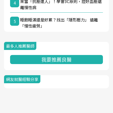
來當「抗壓達人」！學會3C原則，控好血壓遠
4
離慢性病
睡飽睡滿還是好累？找出「隱形壓力」 遠離
5
「慢性疲勞」
最多人推薦醫師
我要推薦良醫
網友就醫經驗分享