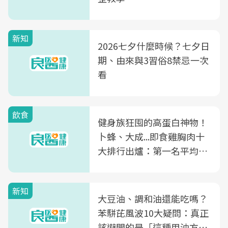
新知
2026七夕什麼時候？七夕日
期、由來與3習俗8禁忌一次
看
飲食
健身族狂囤的高蛋白神物！
卜蜂、大成...即食雞胸肉十
大排行出爐：第一名平均一
片不到50元
新知
大豆油、調和油還能吃嗎？
苯駢芘風波10大疑問：真正
該避開的是「這種用油方