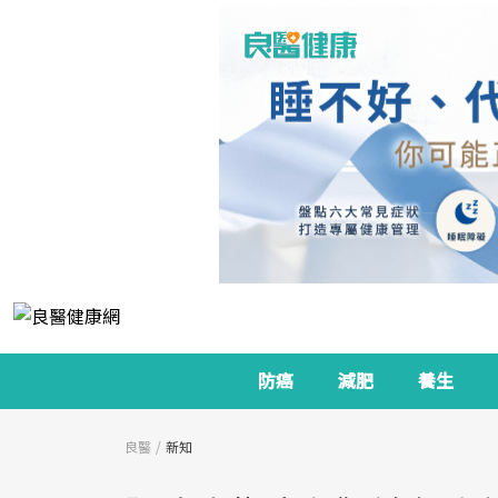
防癌
減肥
養生
良醫
新知