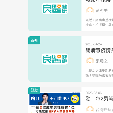
黃秀美
最近，腸病毒重症
疾病。根據衛生署
新知
2015-04-24
腸病毒疫情
張瓊之
（優活健康網記者
機！根據疾管署的