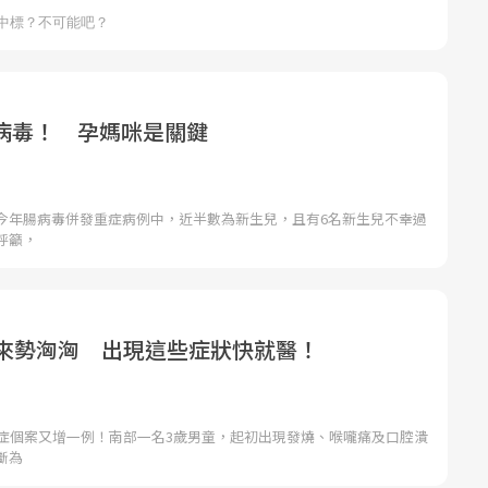
病毒！ 孕媽咪是關鍵
今年腸病毒併發重症病例中，近半數為新生兒，且有6名新生兒不幸過
呼籲，
毒來勢洶洶 出現這些症狀快就醫！
重症個案又增一例！南部一名3歲男童，起初出現發燒、喉嚨痛及口腔潰
斷為