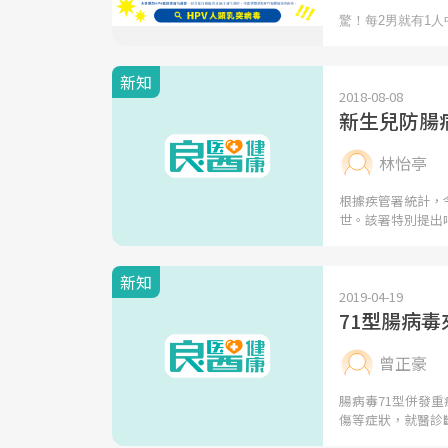
新知
2018-08-08
新生兒防腸
林怡亭
根據疾管署統計，
世。該署特別提出
新知
2019-04-19
71型腸病
曾正豪
腸病毒71型併發
傷等症狀，就醫診