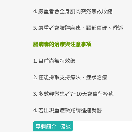
4. 嚴重者會全身肌肉突然無故收縮
5. 嚴重者會肢體麻痺、頸部僵硬、昏迷
腸病毒的治療與注意事項
1. 目前尚無特效藥
2. 僅能採取支持療法、症狀治療
3. 多數輕微患者7~10天會自行痊癒
4. 若出現重症徵兆請進速就醫
專欄簡介_健談