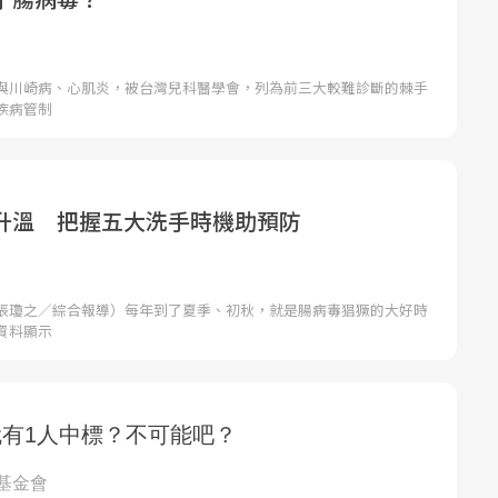
與川崎病、心肌炎，被台灣兒科醫學會，列為前三大較難診斷的棘手
疾病管制
升溫 把握五大洗手時機助預防
張瓊之／綜合報導）每年到了夏季、初秋，就是腸病毒猖獗的大好時
資料顯示