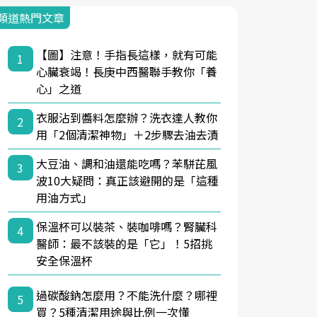
頻道熱門文章
【圖】注意！手指長這樣，就有可能
1
心臟衰竭！長庚中西醫聯手教你「養
心」之道
衣服沾到醬料怎麼辦？洗衣達人教你
2
用「2個清潔神物」＋2步驟去油去漬
大豆油、調和油還能吃嗎？苯駢芘風
3
波10大疑問：真正該避開的是「這種
用油方式」
保溫杯可以裝茶、裝咖啡嗎？腎臟科
4
醫師：最不該裝的是「它」！5招挑
安全保溫杯
過碳酸鈉怎麼用？不能洗什麼？哪裡
5
買？5種清潔用途與比例一次懂