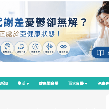
新知
生活
健康問良醫
百大良醫
健康
良醫生活祭
我與健康韌性的距離