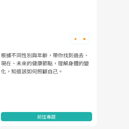
根據不同性別與年齡，帶你找到過去、
因應超高齡
現在、未來的健康節點，理解身體的變
「2025
化，知道該如何照顧自己。
康促進為目
民眾健康的
查、數據分
一起成為台
前往專題