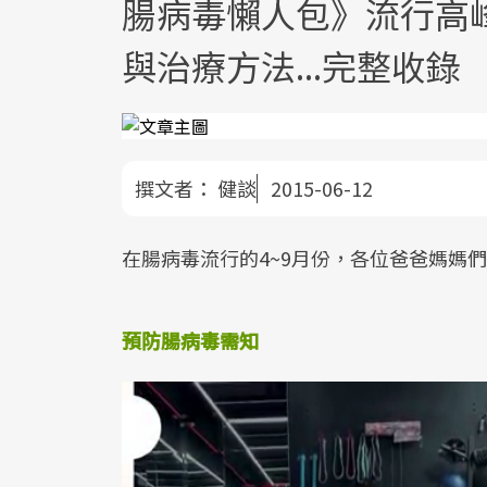
腸病毒懶人包》流行高
與治療方法...完整收錄
撰文者：
健談
2015-06-12
在腸病毒流行的4~9月份，各位爸爸媽媽
預防腸病毒需知