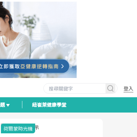
登入
專題
紐崔萊健康學堂
荷爾蒙時光機
2025健檢