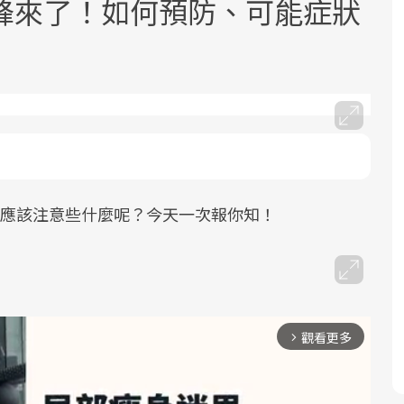
峰來了！如何預防、可能症狀
面對超高齡社會的浪潮，台灣正在快速
2025年，就到良醫生活祭體驗「一站式
良醫健康網從「換季的身體變化」出
邁向「健康照護」的新時代。隨著國家
健康新生活」，從講座、體驗到運動，
發，透過醫學觀點與日常感受的對話，
們應該注意些什麼呢？今天一次報你知！
政策如「健康台灣推動委員會」與「長
全面啟動你的健康革命！
建立對亞健康的認知，進而引導實際的
照3.0」的推進，「預防醫學」已成全民
改善行動。
關注的核心議題。然而，健檢不只是醫
療院所的服務，更是民眾了解自身健康
狀況、啟動健康管理的重要起點。
觀看更多
arrow_forward_ios
前往專題
前往專題
前往專題