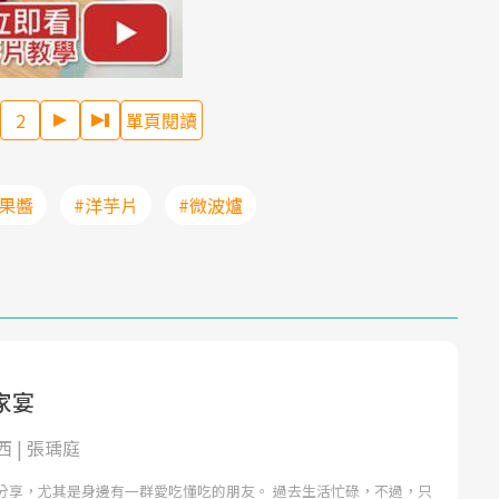
2
單頁閱讀
#果醬
#洋芋片
#微波爐
家宴
 | 張瑀庭
分享，尤其是身邊有一群愛吃懂吃的朋友。 過去生活忙碌，不過，只