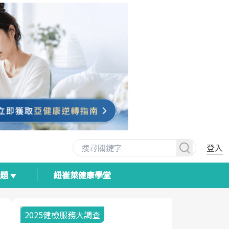
登入
專題
紐崔萊健康學堂
2025健檢服務大調查