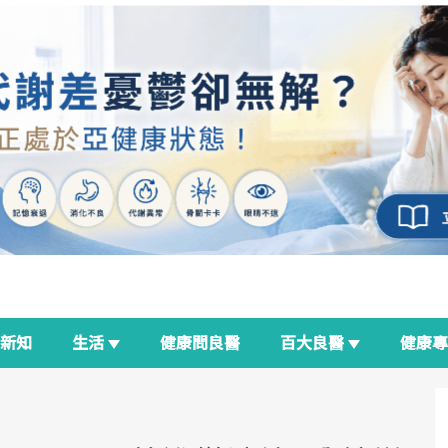
新知
生活
健康問良醫
百大良醫
健康
良醫生活祭
我與健康韌性的距離
荷爾蒙時光機