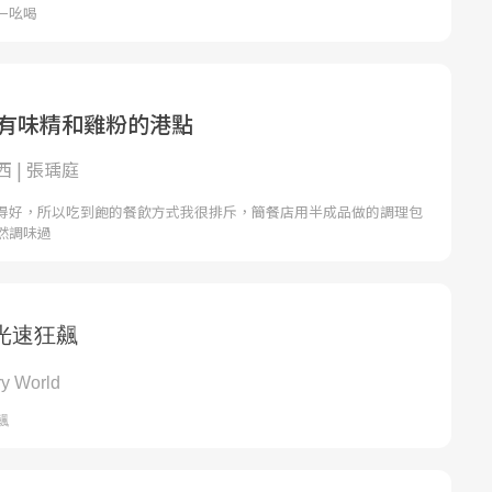
一吆喝
沒有味精和雞粉的港點
 | 張瑀庭
得好，所以吃到飽的餐飲方式我很排斥，簡餐店用半成品做的調理包
然調味過