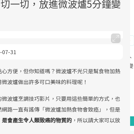
薯切一切，放進微波爐5分鐘變
-07-31
面對超高齡社會的浪潮，台灣正在快速
2025年，就到良醫生活祭體驗「一站式
良醫健康網從「換季的身體變化」出
根據不同性別與年齡，帶你找到過去、
邁向「健康照護」的新時代。隨著國家
健康新生活」，從講座、體驗到運動，
發，透過醫學觀點與日常感受的對話，
現在、未來的健康節點，理解身體的變
貼心方便，但你知道嗎？微波爐不光只是幫食物加熱
政策如「健康台灣推動委員會」與「長
全面啟動你的健康革命！
建立對亞健康的認知，進而引導實際的
化，知道該如何照顧自己。
用微波爐做出許多可口美味的料理呢！
照3.0」的推進，「預防醫學」已成全民
改善行動。
關注的核心議題。然而，健檢不只是醫
的微波爐烹調技巧影片，只要用這些簡單的方式，也
療院所的服務，更是民眾了解自身健康
狀況、啟動健康管理的重要起點。
然網路一直有謠傳「微波爐加熱食物會致癌」，但是
，是會產生令人類致癌的物質的
，所以請大家可以放
前往專題
前往專題
前往專題
前往專題