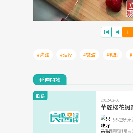
1
#烤雞
#油煙
#微波
#雞翅
延伸閱讀
飲食
2012-02-03
華麗櫻花蝦
只吃好東西
好東西要跟好朋友