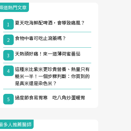
頻道熱門文章
夏天吃海鮮配啤酒，會導致痛風？
1
食物中毒可吃止瀉藥嗎？
2
天熱頭好痛！來一道薄荷蜜番茄
3
這種米比紫米更珍貴營養、熱量只有
4
糙米一半！一個步驟判斷：你買到的
是真米還是染色米？
過度節食易胃寒 吃八角炒蛋暖胃
5
最多人推薦醫師