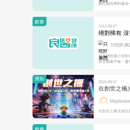
要吃喝玩樂的朋友
飲食
2012-08-07
絕對稀有 
只吃好東西
我喜歡吃得少但吃
我也敬謝不敏，當
飲食