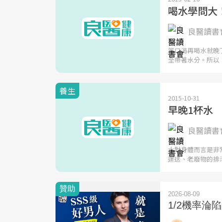
喝水學問大
良醫讀書
等口渴再喝水就晚
全帶著水分。所以
養生
2015-10-31
早晚1杯水
良醫讀書
水對身體而言是非
運送、老廢物的排