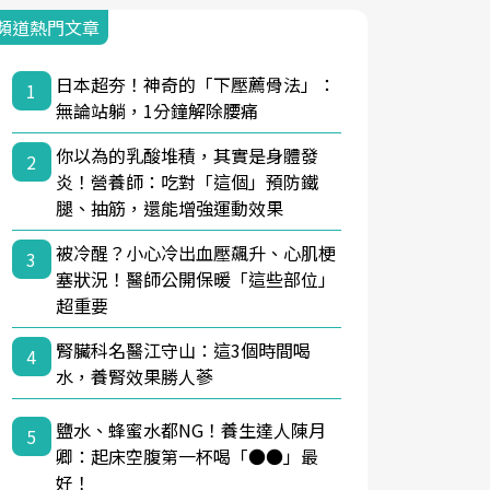
頻道熱門文章
日本超夯！神奇的「下壓薦骨法」：
1
無論站躺，1分鐘解除腰痛
你以為的乳酸堆積，其實是身體發
2
炎！營養師：吃對「這個」預防鐵
腿、抽筋，還能增強運動效果
被冷醒？小心冷出血壓飆升、心肌梗
3
塞狀況！醫師公開保暖「這些部位」
超重要
腎臟科名醫江守山：這3個時間喝
4
水，養腎效果勝人蔘
鹽水、蜂蜜水都NG！養生達人陳月
5
卿：起床空腹第一杯喝「●●」最
好！