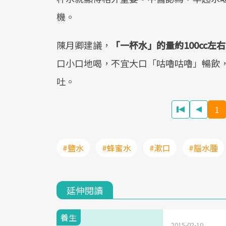
機。
陳月卿建議，
「一杯水」的量約
100cc
左右
口小口地喝，不宜大口「咕嚕咕嚕」暢飲
吐。
1
#鹽水
#蜂蜜水
#漱口
#腦水腫
延伸閱讀
養生
2015-02-10