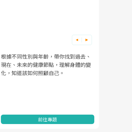
根據不同性別與年齡，帶你找到過去、
因應超高齡
現在、未來的健康節點，理解身體的變
「2025
化，知道該如何照顧自己。
康促進為目
民眾健康的
查、數據分
一起成為台
前往專題