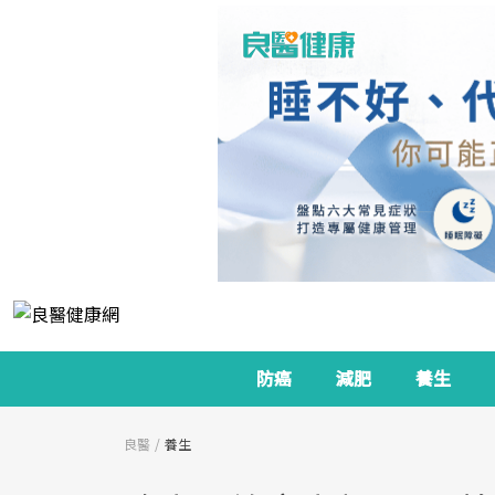
防癌
減肥
養生
良醫
養生