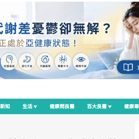
新知
生活
健康問良醫
百大良醫
健康
良醫生活祭
我與健康韌性的距離