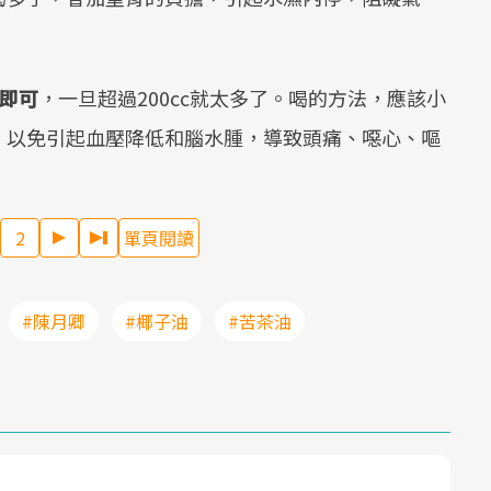
即可
，一旦超過200cc就太多了。喝的方法，應該小
，以免引起血壓降低和腦水腫，導致頭痛、噁心、嘔
2
單頁閱讀
#陳月卿
#椰子油
#苦茶油