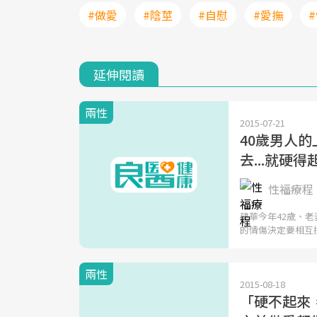
#做愛
#陰莖
#自慰
#愛撫
延伸閱讀
兩性
2015-07-21
40歲男人
去...就硬得
性福療程 
建華今年42歲、
的情傷決定要相互
兩性
2015-08-18
「硬不起來，