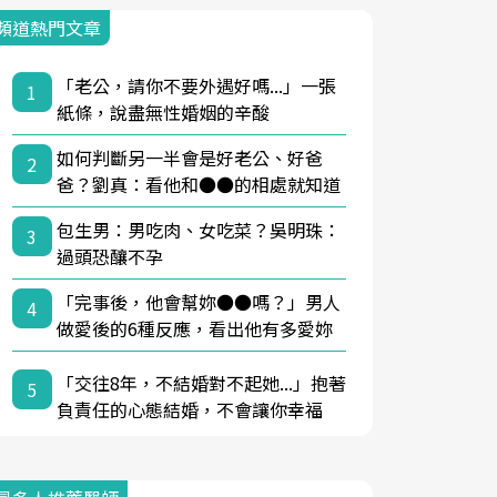
頻道熱門文章
「老公，請你不要外遇好嗎...」一張
1
紙條，說盡無性婚姻的辛酸
如何判斷另一半會是好老公、好爸
2
爸？劉真：看他和●●的相處就知道
包生男：男吃肉、女吃菜？吳明珠：
3
過頭恐釀不孕
「完事後，他會幫妳●●嗎？」男人
4
做愛後的6種反應，看出他有多愛妳
「交往8年，不結婚對不起她...」抱著
5
負責任的心態結婚，不會讓你幸福