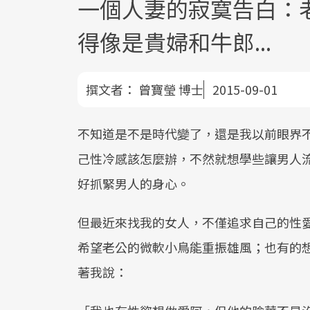
一個人妻的寂寞告白：
得像是貴婦和牛郎...
撰文者：
曾寶瑩 博士
2015-09-01
不知道是不是時代變了，還是我以前眼界
己性冷感該怎麼辦，不然就想學些讓男人
好抓緊男人的身心。
但最近來找我的女人，不僅追求自己的性
希望老公的微軟小鳥能重振雄風；也有的
著我說：