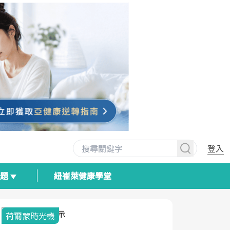
登入
專題
紐崔萊健康學堂
荷爾蒙時光機
2025健檢