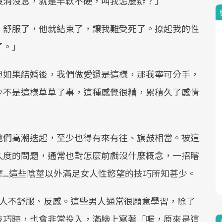
沒消沒息，就是半軟不硬，叫我怎麼辦？」
、舒服了，他就結束了，讓我難受死了。撩起我的性
了。」
但如果結婚後，我們做愛還是這樣，那我寧可分手，
少不是這樣草草了事，這種感覺很糟，累積久了感情
她們高潮迭起，至少也得有來有往、旗鼓相當。被這
久度的問題，通常也對怎麼前戲沒什麼概念，一招瞎
...這些陰莖以外滿足女人性慾望的技巧所知甚少。
女人不舒服、反感。這些男人通常很願意學習，除了
技巧時，也會非常投入，滿臉上寫著「喔，原來是這