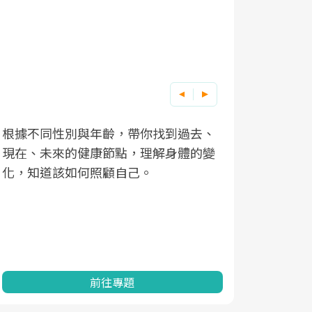
根據不同性別與年齡，帶你找到過去、
因應超高齡
現在、未來的健康節點，理解身體的變
「2025
化，知道該如何照顧自己。
康促進為目
民眾健康的
查、數據分
一起成為台
前往專題