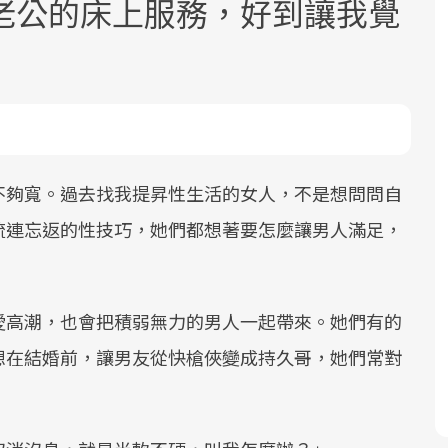
老公的床上服務，好到讓我覺
面對超高齡社會的浪潮，台灣正在快速
2025年，就到良醫生活祭體驗「一站式
良醫健康網從「換季的身體變化」出
不夠寬。過去找我提昇性生活的女人，不是想問問自
邁向「健康照護」的新時代。隨著國家
健康新生活」，從講座、體驗到運動，
發，透過醫學觀點與日常感受的對話，
流連忘返的性技巧，她們都想著要怎麼讓男人滿足，
政策如「健康台灣推動委員會」與「長
全面啟動你的健康革命！
建立對亞健康的認知，進而引導實際的
照3.0」的推進，「預防醫學」已成全民
改善行動。
關注的核心議題。然而，健檢不只是醫
愛高潮，也會把積弱無力的男人一起帶來。她們有的
療院所的服務，更是民眾了解自身健康
想在結婚前，讓男友從快槍俠變成持久哥，她們常對
狀況、啟動健康管理的重要起點。
前往專題
前往專題
前往專題