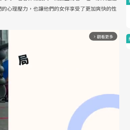
們的心理壓力，也讓他們的女伴享受了更加爽快的性
觀看更多
arrow_forward_ios