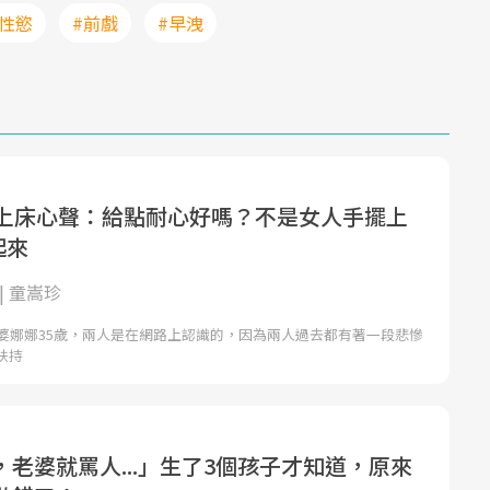
#性慾
#前戲
#早洩
的上床心聲：給點耐心好嗎？不是女人手擺上
起來
| 童嵩珍
老婆娜娜35歲，兩人是在網路上認識的，因為兩人過去都有著一段悲慘
扶持
老婆就罵人...」生了3個孩子才知道，原來