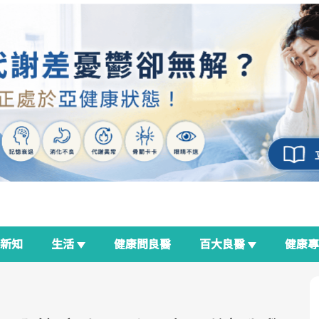
新知
生活
健康問良醫
百大良醫
健康
良醫生活祭
我與健康韌性的距離