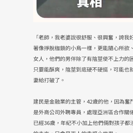
「老師，我老婆說很舒服、很興奮，誇我
著像掙脫枷鎖的小鳥一樣，更能隨心所欲
女人，他們的男伴除了有陰莖使不上力的
只要能酥爽，陰莖到底硬不硬挺，可能也
妻給打破了。
建民是金融業的主管，42歲的他，因為奮
是外商公司外聘專員，處理亞洲區合作關
已經36歲，年紀不小加上他們倆對孩子都