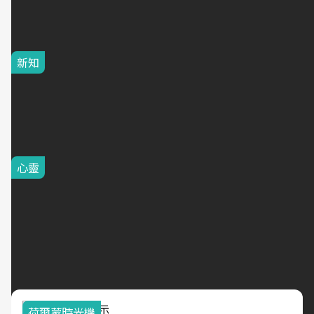
驗最豐富女性醫師之一張永
玲領軍，打造全台首創「生
殖銀行概念形象館」，攜手
新知
光田醫院建構360度女性健
明明薪水沒變，錢卻越存越
康照護生態圈
少？不是賺太少，而是每天
都在「漏財」！7個習慣一
次看
心靈
雙親失智 差點拖垮銀行經
理家庭
荷爾蒙時光機