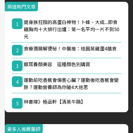
頻道熱門文章
健身族狂囤的高蛋白神物！卜蜂、大成...即食
1
雞胸肉十大排行出爐：第一名平均一片不到50
元
食療潤腸解便祕！中醫推：桂圓蒸雞蛋4膳食
2
銀耳養顏美容 這種顏色別購買
3
運動前吃香蕉會傷害心臟？運動後吃香蕉會變
4
胖？運動營養師為你破4大迷思
林書煒》極品軒【清蒸牛腩】
5
最多人推薦醫師