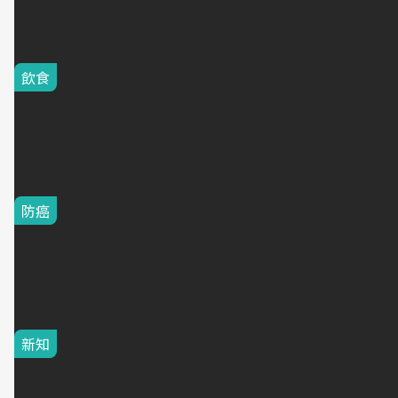
熱門推薦
飲食
健身族狂囤的高蛋白神物！
卜蜂、大成...即食雞胸肉十
大排行出爐：第一名平均一
片不到50元
防癌
大腸癌開始找上年輕人！醫
提醒四十世代三件事
新知
陪伴，從三神開始。全台不
孕症領域達文西婦科手術經