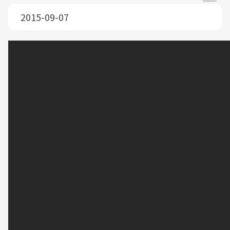
2015-09-07
大家是否有這種經驗呢？分不清楚玉米筍和玉米的差
異，其實玉米筍是蔬菜，為尚未長大幼嫩的玉米；而
玉米屬於主食類，比較常見為這幾種，通常會用於火
鍋，或是三餐佳餚的是甜玉米；白玉米熱量最低，比
較有嚼勁通常用來烤玉米；紫玉米具有花青素可以抗
氧化。這次請到中國醫藥大學營養系黃韋堯營養師，
為大家介紹挑選玉米的小撇步，我們一起來看看如何
挑選吧！