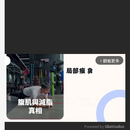
「玉米」。（攝影／江旻駿）
【這樣挑選玉米】
玉米粒整齊飽滿。
觀看更多
arrow_forward_ios
Powered by 
GliaStudios