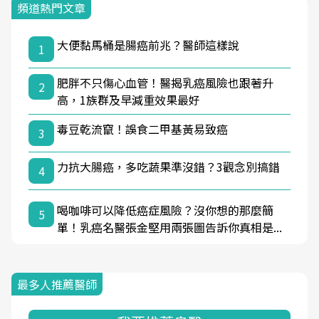
頻道熱門文章
大便黏馬桶是腸癌前兆？醫師這樣說
1
肥胖不只傷心血管！醫揭乳癌風險也跟著升
2
高，1族群及早減重效果最好
毒豆乾流竄！誤食二甲基黃易致癌
3
力抗大腸癌，多吃蔬果準沒錯？3觀念別搞錯
4
喝咖啡可以降低癌症風險？沒你想的那麼簡
5
單！乳癌名醫張金堅用兩張圖告訴你真相是...
最多人推薦醫師