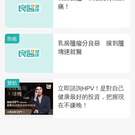
痛！
防癌
乳房腫瘤分良惡 摸到腫
塊速就醫