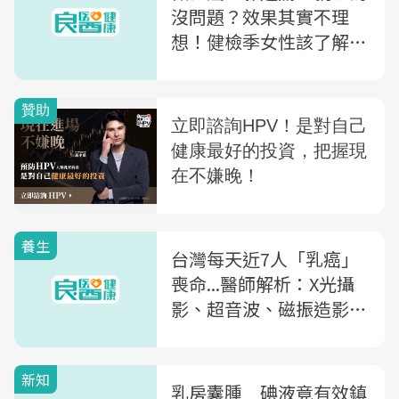
沒問題？效果其實不理
想！健檢季女性該了解的
乳癌檢測
養生
台灣每天近7人「乳癌」
喪命...醫師解析：X光攝
影、超音波、磁振造影，
該怎麼評估？
新知
乳房囊腫 碘液竟有效鎮