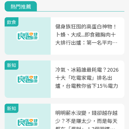
熱門推薦
飲食
健身族狂囤的高蛋白神物！
卜蜂、大成...即食雞胸肉十
大排行出爐：第一名平均一
片不到50元
新知
冷氣、冰箱誰最耗電？2026
十大「吃電家電」排名出
爐，台電教你省下15％電力
新知
明明薪水沒變，錢卻越存越
少？不是賺太少，而是每天
都在「漏財」！7個習慣一