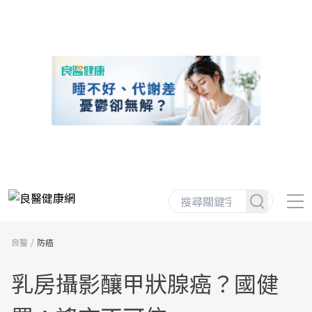
良醫
防癌
乳房攝影釀甲狀腺癌？國健