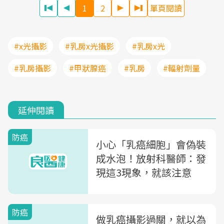
1
2
單頁閱讀
#x光攝影
#乳房x光攝影
#乳房x光
#乳房攝影
#甲狀腺癌
#乳房
#輻射劑量
延伸閱讀
防癌
小心「乳癌細胞」會偽裝
成水泡！放射科醫師：發
現這3現象，就該注意
防癌
做乳癌攝影過關，就以為