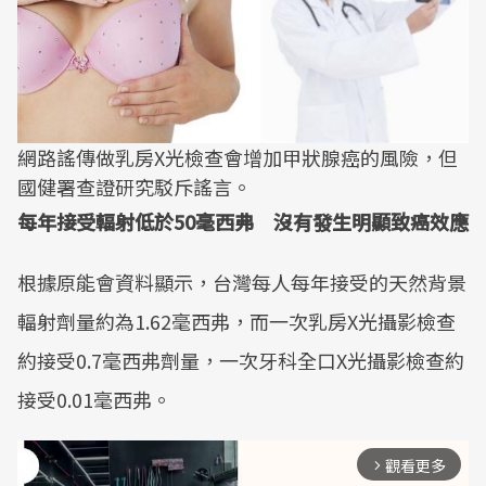
網路謠傳做乳房X光檢查會增加甲狀腺癌的風險，但
國健署查證研究駁斥謠言。
每年接受輻射低於50毫西弗 沒有發生明顯致癌效應
根據原能會資料顯示，台灣每人每年接受的天然背景
輻射劑量約為1.62毫西弗，而一次乳房X光攝影檢查
約接受0.7毫西弗劑量，一次牙科全口X光攝影檢查約
接受0.01毫西弗。
觀看更多
arrow_forward_ios