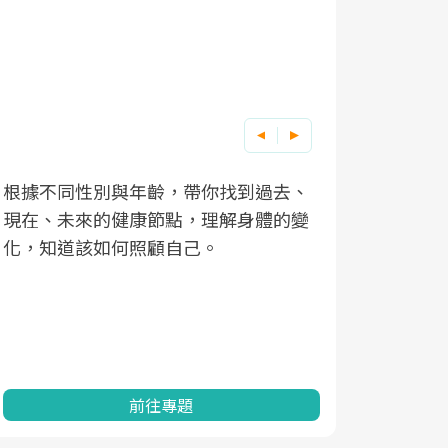
根據不同性別與年齡，帶你找到過去、
因應超高齡
現在、未來的健康節點，理解身體的變
「2025
化，知道該如何照顧自己。
康促進為目
民眾健康的
查、數據分
一起成為台
前往專題