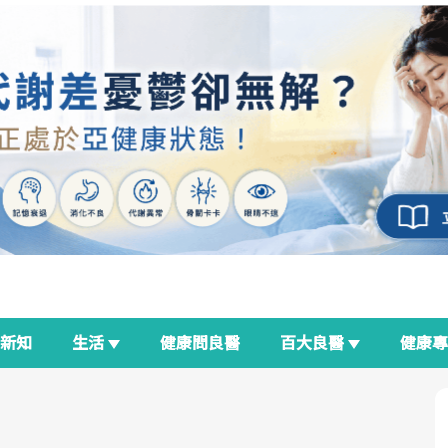
新知
生活
健康問良醫
百大良醫
健康
良醫生活祭
我與健康韌性的距離