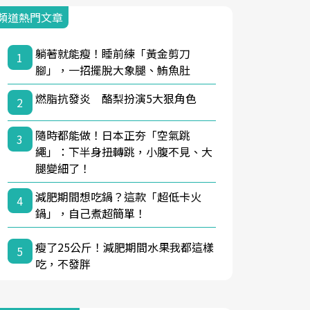
頻道熱門文章
躺著就能瘦！睡前練「黃金剪刀
1
腳」，一招擺脫大象腿、鮪魚肚
燃脂抗發炎 酪梨扮演5大狠角色
2
隨時都能做！日本正夯「空氣跳
3
繩」：下半身扭轉跳，小腹不見、大
腿變細了！
減肥期間想吃鍋？這款「超低卡火
4
鍋」，自己煮超簡單！
瘦了25公斤！減肥期間水果我都這樣
5
吃，不發胖