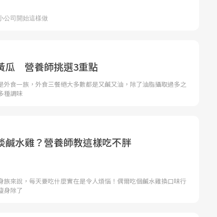
黃瓜 營養師挑選3重點
是外食一族，外食三餐絕大多數都是又鹹又油，除了油脂攝取過多之
多種調味
啖鹹水雞？營養師教這樣吃不胖
身族來說，每天要吃什麼實在是令人煩惱！偶爾吃個鹹水雞換口味行
瘦身除了