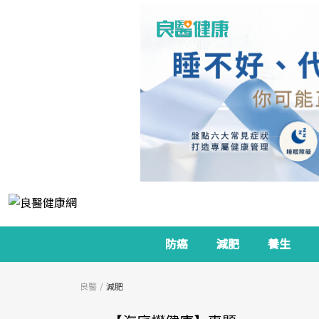
防癌
減肥
養生
良醫
減肥