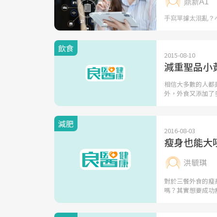
飲食
2015-08-10
減重聖品小
相信大多數的人都
外，外食又添加了
減肥
2016-08-03
瘦身也能大
洪毓琪
對於三餐外食的瘦
嗎？其實想要成功