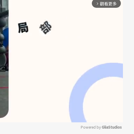
觀看更多
arrow_forward_ios
Powered by 
GliaStudios