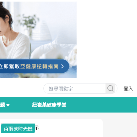
登入
專題
紐崔萊健康學堂
荷爾蒙時光機
2025健檢