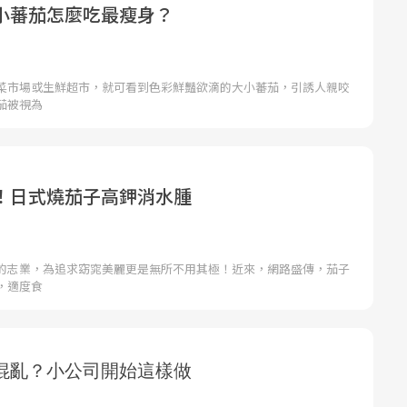
小蕃茄怎麼吃最瘦身？
菜市場或生鮮超市，就可看到色彩鮮豔欲滴的大小蕃茄，引誘人親咬
茄被視為
！日式燒茄子高鉀消水腫
的志業，為追求窈窕美麗更是無所不用其極！近來，網路盛傳，茄子
，適度食