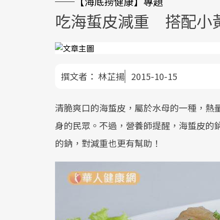
──【海底撈健康】專題
吃海蜇皮減重 搭配小
撰文者：
林芷揚
2015-10-15
清脆爽口的海蜇皮，屬於水母的一種，熱
身的民眾。不過，營養師提醒，海蜇皮的
的鈉，對減重也更有幫助！