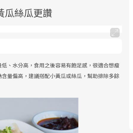
黃瓜絲瓜更讚
面對超高齡社會的浪潮，台灣正在快速
2025年，就到良醫生活祭體驗「一站式
良醫健康網從「換季的身體變化」出
邁向「健康照護」的新時代。隨著國家
健康新生活」，從講座、體驗到運動，
發，透過醫學觀點與日常感受的對話，
量低、水分高，食用之後容易有飽足感，很適合想瘦
政策如「健康台灣推動委員會」與「長
全面啟動你的健康革命！
建立對亞健康的認知，進而引導實際的
鈉含量偏高，建議搭配小黃瓜或絲瓜，幫助排除多餘
照3.0」的推進，「預防醫學」已成全民
改善行動。
關注的核心議題。然而，健檢不只是醫
療院所的服務，更是民眾了解自身健康
狀況、啟動健康管理的重要起點。
前往專題
前往專題
前往專題