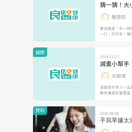
猜一猜！大
駱慧雯
蕃茄盛產，走一趟
一口。近年來，蕃
減肥
2014-12-27
減重小幫手
洪毓琪
減重是許多人一生
膳食纖維含量豐富