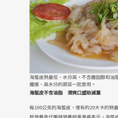
海蜇皮熱量低、水分高，不含膽固醇和油
纖維、高水分的蔬菜一起食用。
海蜇皮不含油脂 清爽口感助減重
每100公克的海蜇皮，僅有約20大卡的熱
新營養食代團隊營養師黃韋堯表示，海蜇