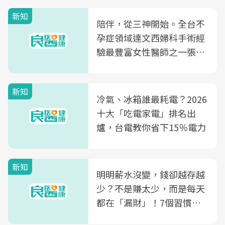
新知
陪伴，從三神開始。全台不
孕症領域達文西婦科手術經
驗最豐富女性醫師之一張永
玲領軍，打造全台首創「生
殖銀行概念形象館」，攜手
新知
光田醫院建構360度女性健
冷氣、冰箱誰最耗電？2026
康照護生態圈
十大「吃電家電」排名出
爐，台電教你省下15％電力
新知
明明薪水沒變，錢卻越存越
少？不是賺太少，而是每天
都在「漏財」！7個習慣一
次看