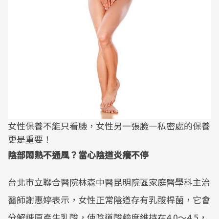
女性保養不能只看臉，女性另一張臉—私密處的保養
更是重要！
陰部悶熱不通風？當心陰道炎癢不停
台北市立聯合醫院林森中醫昆明院區家庭醫學科主治
醫師謝惠婷表示，女性正常陰道存有乳酸桿菌，它會
分解糖原產生乳酸，使陰道酸鹼度維持在4.0～4.5，