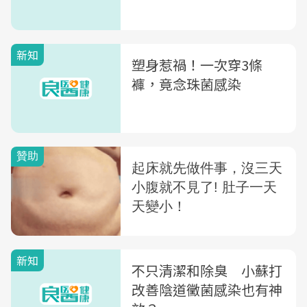
新知
塑身惹禍！一次穿3條
褲，竟念珠菌感染
新知
不只清潔和除臭 小蘇打
改善陰道黴菌感染也有神