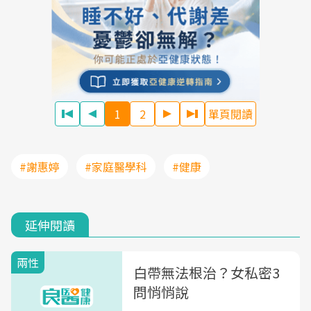
1
2
單頁閱讀
#謝惠婷
#家庭醫學科
#健康
延伸閱讀
兩性
白帶無法根治？女私密3
問悄悄說