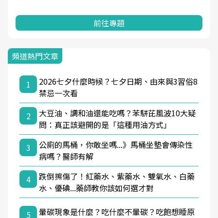
前往專題
頻道熱門文章
2026七夕什麼時候？七夕日期、由來與3習俗8
1
禁忌一次看
大豆油、調和油還能吃嗎？苯駢芘風波10大疑
2
問：真正該避開的是「這種用油方式」
公廁的馬桶，你敢坐嗎...》馬桶坐墊會傳染性
3
病嗎？醫師有解
跌倒擦傷了！紅藥水、紫藥水、雙氧水、白藥
4
水、優碘...藥師教你該如何選才對
暈碳現象是什麼？吃什麼不暈碳？吃飽想睡原
5