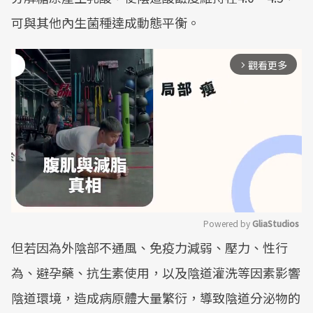
可與其他內生菌種達成動態平衡。
觀看更多
arrow_forward_ios
Powered by 
GliaStudios
但若因為外陰部不通風、免疫力減弱、壓力、性行
Mute
為、避孕藥、抗生素使用，以及陰道灌洗等因素影響
陰道環境，造成病原體大量繁衍，導致陰道分泌物的