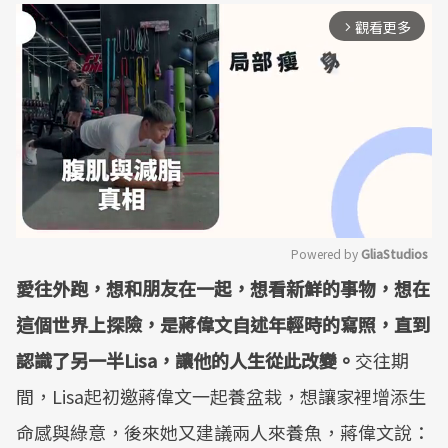
觀看更多
arrow_forward_ios
Powered by 
GliaStudios
愛往外跑，想和朋友在一起，想看新鮮的事物，想在
Mute
這個世界上探險，是蔣偉文自述年輕時的寫照，直到
認識了另一半
Lisa
，讓他的人生從此改變。
交往期
間，Lisa起初邀蔣偉文一起養盆栽，想讓家裡增添生
命感與綠意，後來她又建議兩人來養魚，蔣偉文說：