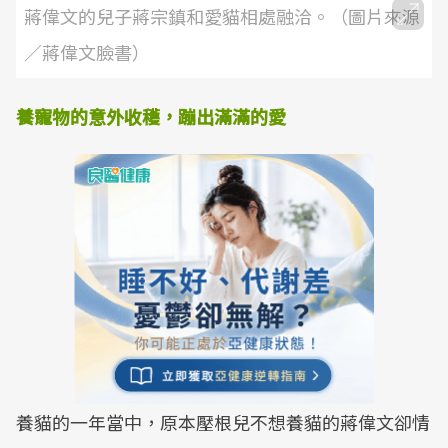
蔣偉文的兒子蔣宗鎮和愛貓相處融洽。（圖片來源
／蔣偉文臉書）
養寵物的意外收穫，蹦出滿滿的愛
養貓的一年當中，原本壓根兒不想養貓的蔣偉文卻情