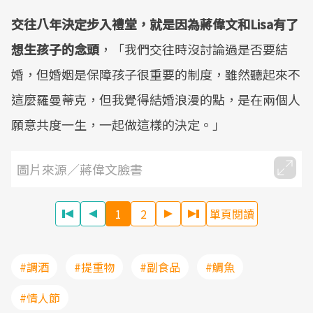
交往八年決定步入禮堂，就是因為蔣偉文和
Lisa
有了
想生孩子的念頭
，「我們交往時沒討論過是否要結
婚，但婚姻是保障孩子很重要的制度，雖然聽起來不
這麼羅曼蒂克，但我覺得結婚浪漫的點，是在兩個人
願意共度一生，一起做這樣的決定。」
圖片來源／蔣偉文臉書
1
2
單頁閱讀
#調酒
#提重物
#副食品
#鯛魚
#情人節