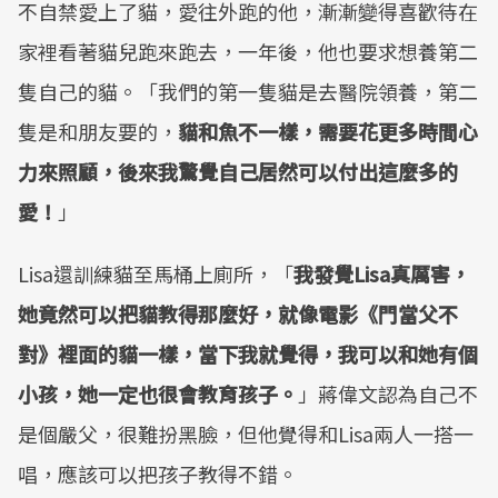
不自禁愛上了貓，愛往外跑的他，漸漸變得喜歡待在
家裡看著貓兒跑來跑去，一年後，他也要求想養第二
隻自己的貓。「我們的第一隻貓是去醫院領養，第二
隻是和朋友要的，
貓和魚不一樣，需要花更多時間心
力來照顧，後來我驚覺自己居然可以付出這麼多的
愛！
」
Lisa還訓練貓至馬桶上廁所，「
我發覺
Lisa
真厲害，
她竟然可以把貓教得那麼好，就像電影《門當父不
對》裡面的貓一樣，當下我就覺得，我可以和她有個
小孩，她一定也很會教育孩子。
」蔣偉文認為自己不
是個嚴父，很難扮黑臉，但他覺得和Lisa兩人一搭一
唱，應該可以把孩子教得不錯。