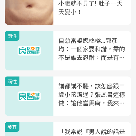
兩性
自願當婆媳橋樑...郭彥
均：一個家要和諧，靠的
不是誰去忍耐，而是有話
就說
兩性
講都講不聽，該怎麼跟三
歲小孩溝通？張鳳書這樣
做：讓他當馬麻，我來當
baby！
美容
「我常說『男人說的話是