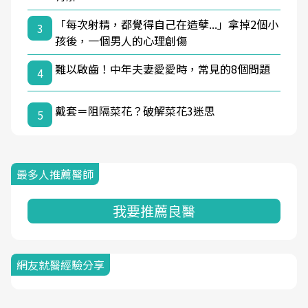
「每次射精，都覺得自己在造孽...」拿掉2個小
3
孩後，一個男人的心理創傷
難以啟齒！中年夫妻愛愛時，常見的8個問題
4
戴套＝阻隔菜花？破解菜花3迷思
5
最多人推薦醫師
我要推薦良醫
網友就醫經驗分享