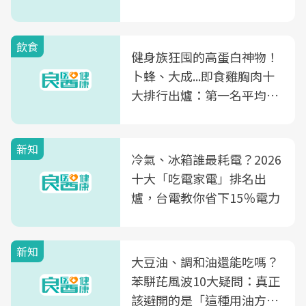
飲食
健身族狂囤的高蛋白神物！
卜蜂、大成...即食雞胸肉十
大排行出爐：第一名平均一
片不到50元
新知
冷氣、冰箱誰最耗電？2026
十大「吃電家電」排名出
爐，台電教你省下15％電力
新知
大豆油、調和油還能吃嗎？
苯駢芘風波10大疑問：真正
該避開的是「這種用油方