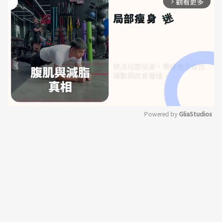
觀看更多
arrow_forward_ios
Powered by 
GliaStudios
Mute