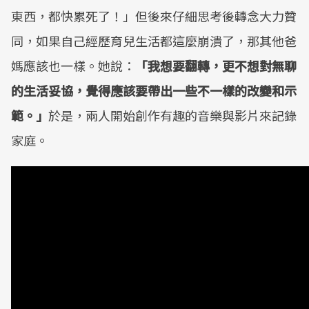
東西，都快累死了！」但後來仔細思考後轉念大力贊
同，如果自己經歷育兒生活都這麼崩潰了，那其他爸
媽應該也一樣。她說：
「我想要翻轉，更不想對無聊
的生活妥協，覺得應該要帶出一些不一樣的改變和示
範。」
於是，兩人開始創作有趣的音樂與影片來記錄
家庭。
許多新手爸媽也可能遇到太太把重心放在孩子身上，
而忽略老公的狀況，華爸說：「其實媽媽聽到後心裡
第一個反應可能是，老娘帶小孩都快累死了，你還跟
我說很受傷，有沒有搞錯啊！」
鳥媽則認為太太要適
時體諒老公心聲，別嘴硬否認沒忽略對方，對彼此誠
實是最好的方法，這時一定要接受、傾聽並一起面