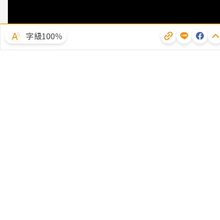
字級100％
體驗試用
廣告合作
文章授權
隱私權聲明
常見問題
客服中心