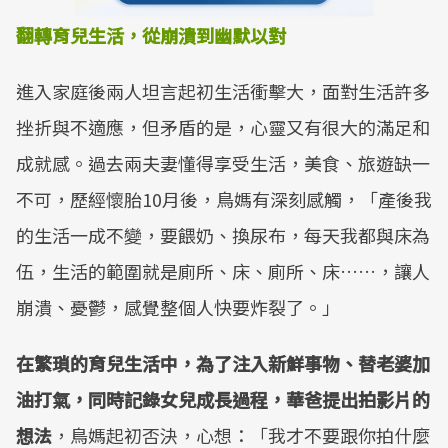
翻轉育兒生活，從崩潰到幽默以對
進入家庭後兩人坦言起初生活衝擊大，面對生活許多
挫折與不適應，但矛盾的是，心靈又有很大的滿足和
成就感。過去兩夫妻懂得享受生活，美食、旅遊缺一
不可，歷經懷胎10月後，鳥媽有深刻感觸，「產後我
的生活一成不變，要餵奶、換尿布，每天我都與床為
伍，生活的範圍就是廁所、床、廁所、床……，讓人
崩潰、憂鬱，感覺整個人快要炸裂了。」
在繁瑣的育兒生活中，為了注入新鮮事物、替老婆加
油打氣，同時記錄女兒成長過程，華爸提出拍影片的
想法
，鳥媽起初否決，心想：「我才不要跟你拍什麼