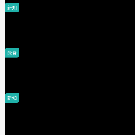
新知
2026七夕什麼時候？七夕日
期、由來與3習俗8禁忌一次
看
飲食
健身族狂囤的高蛋白神物！
卜蜂、大成...即食雞胸肉十
大排行出爐：第一名平均一
片不到50元
新知
大豆油、調和油還能吃嗎？
苯駢芘風波10大疑問：真正
該避開的是「這種用油方
式」