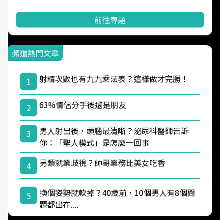
前往專題
頻道熱門文章
射精次數也有九九乘法表？這樣做才完勝！
1
63%情侶分手後還是朋友
2
男人射出後，頭腦最清晰？泌尿科醫師告訴
3
你：「聖人模式」是怎麼一回事
另類就業歧視？帥哥業務比美女吃香
4
換個姿勢就軟掉？40歲前，10個男人有8個問
5
題都出在....