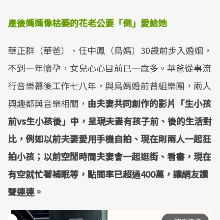
產後媽媽像枯萎的花
老公要「倒」愛給她
華正群（華爸）、任中鳳（鳥媽）30歲前步入婚姻，
不到一年懷孕，女兒心心目前已一歲多。華爸從事流
行音樂幕後工作七八年，與鳥媽婚前曾組樂團，兩人
興趣都與音樂相關，
由夫妻共同創作的影片「生小孩
前
vs
生小孩後」中，呈現夫妻有孩子前、後的生活對
比，例如以前夫妻愛用手機自拍、現在則兩人一起狂
拍小孩；以前空閒時間夫妻會一起逛街、看書，現在
有空就忙著補眠等，點閱率已超過
400
萬，讓網友讚
聲連連。