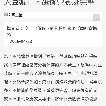
人豆漿」，越懶營養越完整
撰文者：
文／邱佩玲‧圖及資料來源《原味食悟
2》
2016-04-28
為了不想擠豆渣擠到手抽筋，並確保想喝就有得喝，
我冷凍庫裡經常有分裝保存的煮熟黃豆，想喝中式豆
漿時，前一晚取至冷藏解凍，隔天早上加水現打現
喝，比起傳統先加水磨豆再擠渣煮漿的作法，省事很
多。不擠渣的全豆漿，營養更完整，喝來很有飽足
感。偶爾也會應家人要求，將全豆漿放進擠奶袋濾