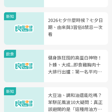
新知
2026七夕什麼時候？七夕日
期、由來與3習俗8禁忌一次
看
飲食
健身族狂囤的高蛋白神物！
卜蜂、大成...即食雞胸肉十
大排行出爐：第一名平均一
片不到50元
新知
大豆油、調和油還能吃嗎？
苯駢芘風波10大疑問：真正
該避開的是「這種用油方