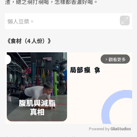
渣，總之現打現喝，怎樣都香濃好喝。
懶人豆漿。
《食材（
4
人份）》
觀看更多
arrow_forward_ios
Powered by 
GliaStudios