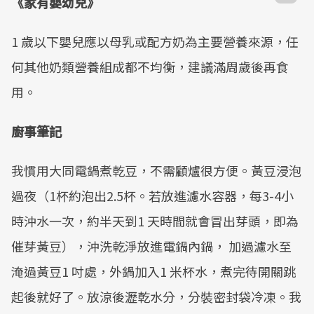
《家有嬰幼兒》
1 歲以下嬰兒應以母乳或配方奶為主要營養來源，任
何其他奶類營養組成都不均衡，建議滿周歲後再食
用。
廚事筆記
我慣用大同電鍋煮乾豆，不需顧爐很方便。黃豆浸泡
過夜（1杯約泡出2.5杯。若放進濾水容器，每3-4小
時沖水一次，約半天到1 天時間就會冒出芽頭，即為
催芽黃豆），沖洗乾淨放進電鍋內鍋， 加過濾水至
淹過黃豆1 吋處，外鍋加入1 米杯水，煮完待開關跳
起後就好了。放涼後瀝乾水分，分裝密封袋冷凍。我