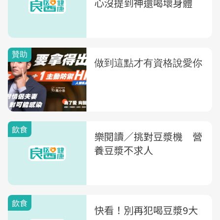
心沒提到神還喝壞身體
飲食
樂閱讀／挑對豆漿機 營
養豆漿不求人
飲食
快看！別再犯喝豆漿9大