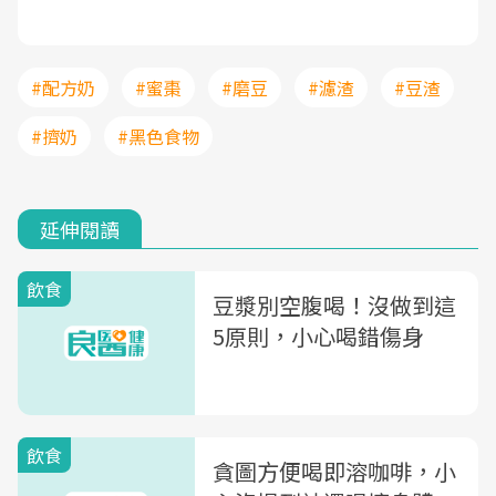
#配方奶
#蜜棗
#磨豆
#濾渣
#豆渣
#擠奶
#黑色食物
延伸閱讀
飲食
豆漿別空腹喝！沒做到這
5原則，小心喝錯傷身
飲食
貪圖方便喝即溶咖啡，小