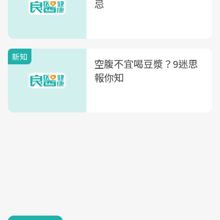
忌
新知
空腹不宜喝豆漿？9迷思
報你知