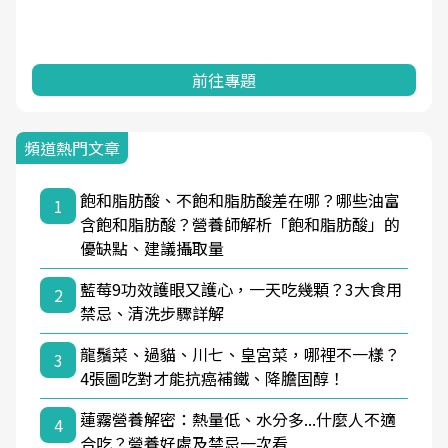
前往專題
頻道熱門文章
飽和脂肪酸、不飽和脂肪酸差在哪？哪些油富
1
含飽和脂肪酸？營養師解析「飽和脂肪酸」的
優缺點、建議攝取量
藍莓9功效護眼又護心，一天吃幾顆？3大食用
2
禁忌、清洗步驟詳解
龍鬚菜、過貓、川七、皇宮菜，哪裡不一樣？
3
4張圖吃對才能抗癌補鐵、降膽固醇！
蓮霧營養解密：熱量低、水分多...什麼人不適
4
合吃？營養好處及禁忌一次看