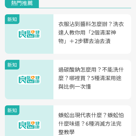
熱門推薦
新知
衣服沾到醬料怎麼辦？洗衣
達人教你用「2個清潔神
物」＋2步驟去油去漬
新知
過碳酸鈉怎麼用？不能洗什
麼？哪裡買？5種清潔用途
與比例一次懂
新知
蜈蚣出現代表什麼？蜈蚣怕
什麼味道？6種消滅方法完
整教學