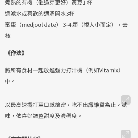
煮熟的有機（催過芽更好）黃豆1 杯
Mute
過濾水或喜歡的適溫開水3杯
蜜棗（medjool date） 3-4 顆（視大小而定），去
核
《作法》
將所有食材一起放進強力打汁機（例如Vitamix）
中。
以最高速攪打至口感綿密，吃不出纖維質為止。試
味，依喜好調整甜度及濃稠度。