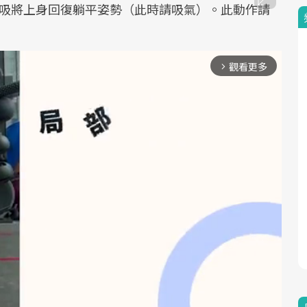
呼吸將上身回復躺平姿勢（此時請吸氣）。此動作請
觀看更多
arrow_forward_ios