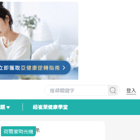
登入
專題
紐崔萊健康學堂
荷爾蒙時光機
2025健檢