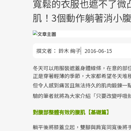
寬鬆的衣服也遮不了微
肌！3個動作躺著消小
撰文者：
鈴木 絢子
2016-06-15
冬天可以用服裝遮蓋身體線條，在意的部
正是穿著輕薄的季節，大家都希望冬天堆
但令人感到痛苦且無法持久的肌肉鍛鍊一
驗的筆者就將為大家介紹「只要改變呼吸
對腹部整體有效的腹肌【基礎篇】
躺平後將膝蓋立起，雙腳與肩寬同寬後將