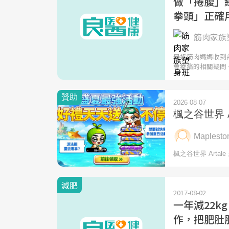
做「捲腹」
拳頭」正確
筋肉家族塑
最近筋肉媽媽收到
會痠痛的相關疑問
減肥
2017-08-02
一年減22k
作，把肥肚