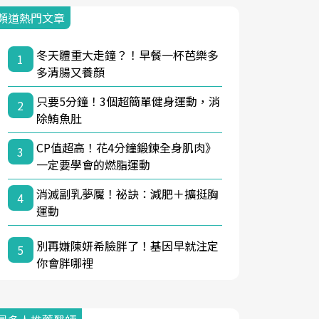
頻道熱門文章
冬天體重大走鐘？！早餐一杯芭樂多
1
多清腸又養顏
只要5分鐘！3個超簡單健身運動，消
2
除鮪魚肚
CP值超高！花4分鐘鍛鍊全身肌肉》
3
一定要學會的燃脂運動
消滅副乳夢魘！祕訣：減肥＋擴挺胸
4
運動
別再嫌陳妍希臉胖了！基因早就注定
5
你會胖哪裡