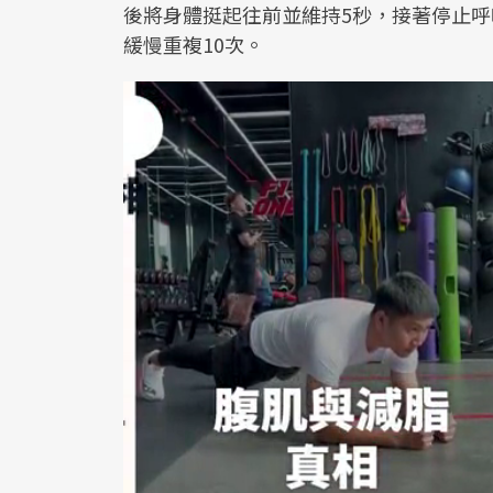
後將身體挺起往前並維持5秒，接著停止
緩慢重複10次。