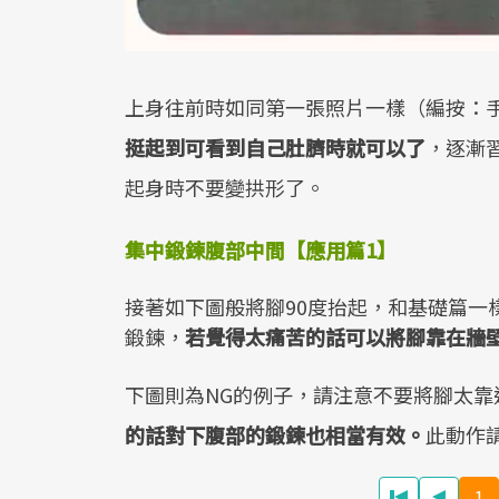
上身往前時如同第一張照片一樣（編按：
挺起到可看到自己肚臍時就可以了
，逐漸
起身時不要變拱形了。
集中鍛鍊腹部中間【應用篇1】
接著如下圖般將腳90度抬起，和基礎篇一
鍛鍊，
若覺得太痛苦的話可以將腳靠在牆
下圖則為NG的例子，請注意不要將腳太靠
的話對下腹部的鍛鍊也相當有效。
此動作
1