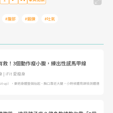
#腹部
#鍛鍊
#吐氣
有救！3個動作瘦小腹，練出性感馬甲線
身 | iFit 愛瘦身
it-up），要把身體整個抬起、胸口靠近大腿，小時候體育課檢測體適