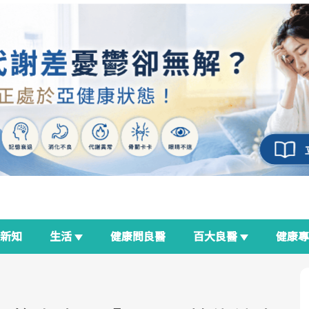
新知
生活
健康問良醫
百大良醫
健康
良醫生活祭
我與健康韌性的距離