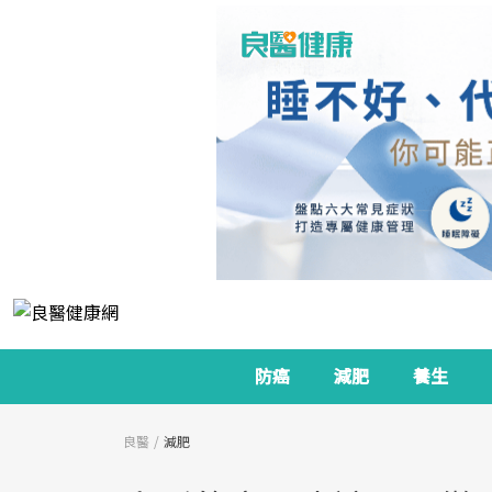
防癌
減肥
養生
良醫
減肥