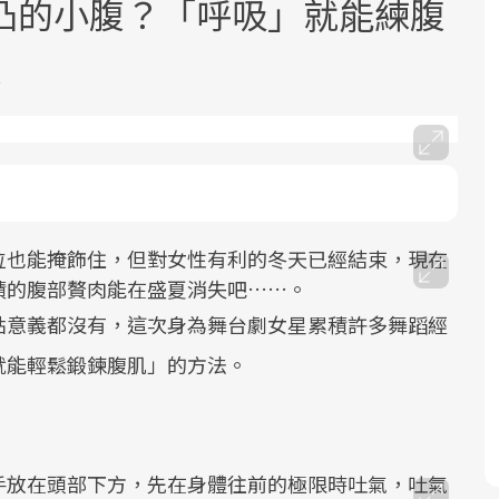
凸的小腹？「呼吸」就能練腹
腹
面對超高齡社會的浪潮，台灣正在快速
2025年，就到良醫生活祭體驗「一站式
良醫健康網從「換季的身體變化」出
邁向「健康照護」的新時代。隨著國家
健康新生活」，從講座、體驗到運動，
發，透過醫學觀點與日常感受的對話，
位也能掩飾住，但對女性有利的冬天已經結束，現在
政策如「健康台灣推動委員會」與「長
全面啟動你的健康革命！
建立對亞健康的認知，進而引導實際的
積的腹部贅肉能在盛夏消失吧……。
照3.0」的推進，「預防醫學」已成全民
改善行動。
點意義都沒有，這次身為舞台劇女星累積許多舞蹈經
關注的核心議題。然而，健檢不只是醫
就能輕鬆鍛鍊腹肌」的方法。
療院所的服務，更是民眾了解自身健康
狀況、啟動健康管理的重要起點。
前往專題
前往專題
前往專題
手放在頭部下方，先在身體往前的極限時吐氣，吐氣