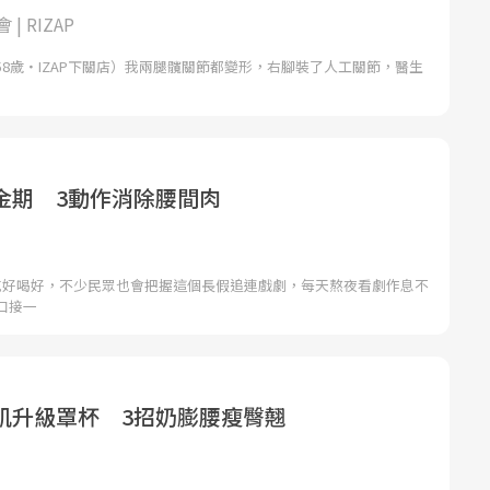
| RIZAP
8歲・IZAP下關店）我兩腿髖關節都變形，右腳裝了人工關節，醫生
金期 3動作消除腰間肉
吃好喝好，不少民眾也會把握這個長假追連戲劇，每天熬夜看劇作息不
口接一
肌升級罩杯 3招奶膨腰瘦臀翹