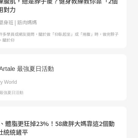
練腹肌，總是脖子痠？健身教練教你靠「2個
用對力
身班 | 筋肉媽媽
許多學員或網友提問，關於做「仰臥起坐」或「捲腹」時，做完脖子
。關於仰
g、體脂更狂掉23%！58歲胖大媽靠這2個動
肚統統鏟平