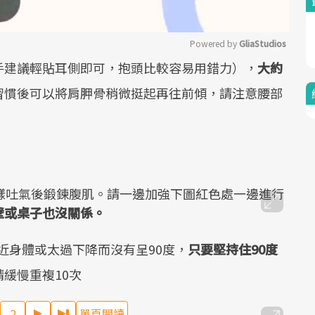
Powered by 
GliaStudios
手建議輕貼耳側即可，抱頭比較容易用錯力），
大約
Mute
習慣後可以將肩胛骨稍微挺起再往前傾，請注意腰部
樣吐氣後鍛鍊腹肌。請一邊加強下圖紅色處一邊進行
壁或桌子也沒關係。
近身體或太過下降而沒有呈90度，
只要堅持住90度
請緩慢重複10次
2
單頁閱讀