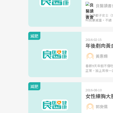
良醫讀書會 
松本伊都子女士（5
叫我要減重。不過
減肥
2016-02-15
年後剷肉黃
黃惠姍
春節9天年假不僅
正常，加上宵夜一
減肥
2016-08-10
女性練胸大
郭庚儒