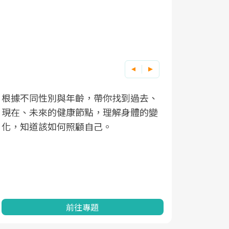
根據不同性別與年齡，帶你找到過去、
因應超高齡
現在、未來的健康節點，理解身體的變
「2025
化，知道該如何照顧自己。
康促進為目
民眾健康的
查、數據分
一起成為台
前往專題