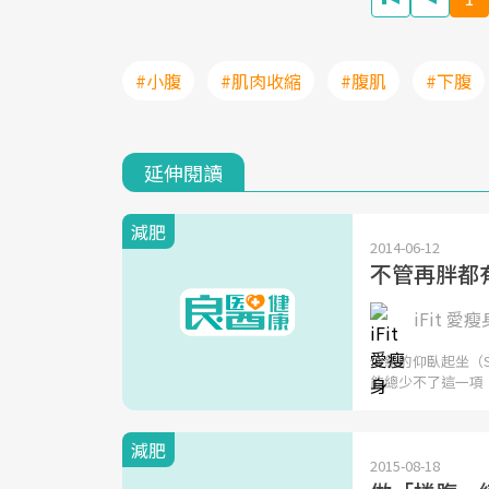
#小腹
#肌肉收縮
#腹肌
#下腹
延伸閱讀
減肥
2014-06-12
不管再胖都
iFit 愛瘦
傳統的仰臥起坐（S
能總少不了這一項
減肥
2015-08-18