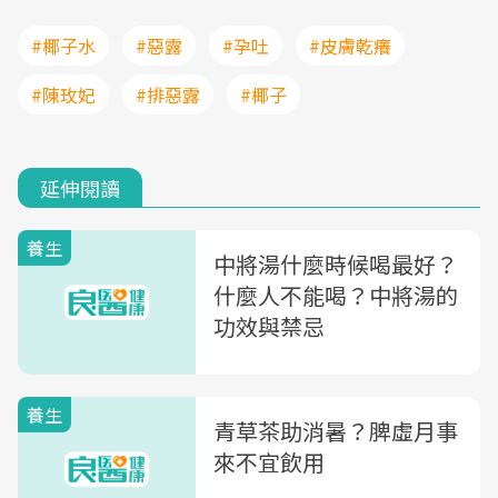
#椰子水
#惡露
#孕吐
#皮膚乾癢
#陳玫妃
#排惡露
#椰子
延伸閱讀
養生
中將湯什麼時候喝最好？
什麼人不能喝？中將湯的
功效與禁忌
養生
青草茶助消暑？脾虛月事
來不宜飲用