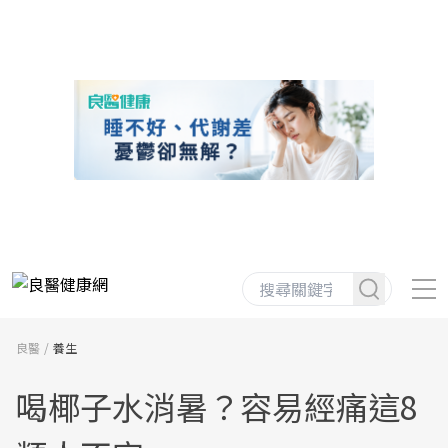
良醫
養生
喝椰子水消暑？容易經痛這8