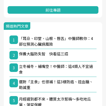
前往專題
頻道熱門文章
「耳朵、印堂、山根、唇舌」中醫師教你：4
1
部位預測心臟病風險
保養大腦防失智 快看這三招
2
立冬補冬，補嘴空！中醫師：這4類人不宜過
3
食
選對「主食」也很補！這3樣防癌、控血糖、
4
助減重
月經遲到都不來，體質太冷惹禍〜多吃地瓜
5
葉、菠菜保暖