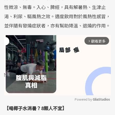
性微涼、無毒。入心、脾經，具有解暑熱、生津止
渴、利尿、驅風熱之效。適度飲用對於風熱性感冒，
並伴隨有發燒症狀者，亦有幫助降溫、退燒的作用。
觀看更多
arrow_forward_ios
Powered by 
GliaStudios
【喝椰子水消暑？8類人不宜】
Mute