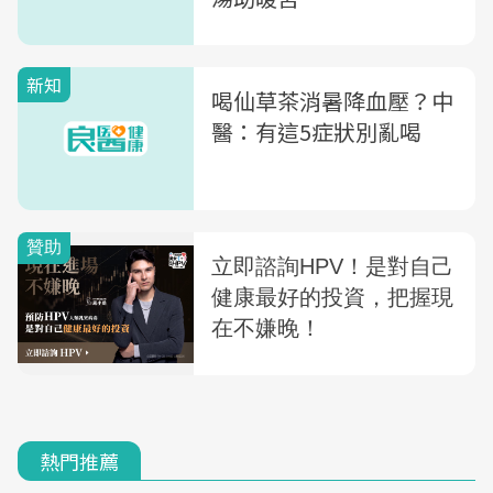
新知
喝仙草茶消暑降血壓？中
醫：有這5症狀別亂喝
熱門推薦