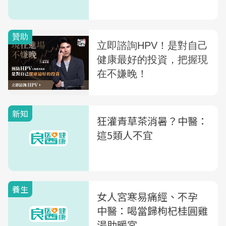
新知
狂灌青草茶消暑？中醫：
這5類人不宜
養生
女人宮寒易痛經、不孕
中醫：喝當歸枸杞桂圓雞
湯助暖宮