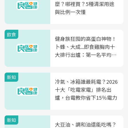
麼？哪裡買？5種清潔用途
與比例一次懂
飲食
健身族狂囤的高蛋白神物！
卜蜂、大成...即食雞胸肉十
大排行出爐：第一名平均一
片不到50元
新知
冷氣、冰箱誰最耗電？2026
十大「吃電家電」排名出
爐，台電教你省下15％電力
新知
大豆油、調和油還能吃嗎？