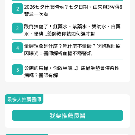
2026七夕什麼時候？七夕日期、由來與3習俗8
2
禁忌一次看
跌倒擦傷了！紅藥水、紫藥水、雙氧水、白藥
3
水、優碘...藥師教你該如何選才對
暈碳現象是什麼？吃什麼不暈碳？吃飽想睡原
4
因曝光：醫師解析血糖不穩警訊
公廁的馬桶，你敢坐嗎...》馬桶坐墊會傳染性
5
病嗎？醫師有解
最多人推薦醫師
我要推薦良醫