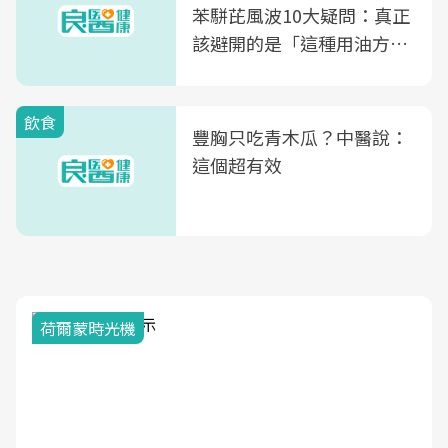
苯駢芘風波10大疑問：真正
該避開的是「這種用油方
式」
飲食
豐胸只吃青木瓜？中醫說：
這個超有效
荷爾蒙時光機