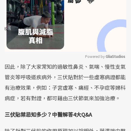
Powered by 
GliaStudios
因此，除了大家常知的過敏性鼻炎、氣喘、慢性支氣
Mute
管炎等呼吸道疾病外，三伏貼對於一些虛寒病證都能
有治療效果，例如：子宮虛寒、痛經、不孕症等婦科
病症，若有對證，都可藉由三伏節氣來加強治療。
三伏貼禁忌知多少？中醫解答4大Q&A
除了針對三伏貼的作用原理加以說明外，葉濡端中醫