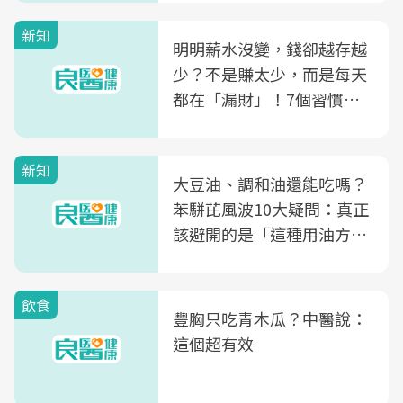
新知
明明薪水沒變，錢卻越存越
少？不是賺太少，而是每天
都在「漏財」！7個習慣一
次看
新知
大豆油、調和油還能吃嗎？
苯駢芘風波10大疑問：真正
該避開的是「這種用油方
式」
飲食
豐胸只吃青木瓜？中醫說：
這個超有效