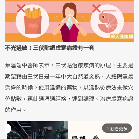
不光過敏！三伏貼調虛寒病證有一套
葉濡端中醫師表示，三伏貼治療疾病的原理，主要是
期望藉由三伏日是一年中大自然最炎熱、人體陽氣最
榮盛的時候。使用溫通的藥物，以溫熱灸療法來做穴
位貼敷，藉此通溫通經絡，達到調理、治療虛寒病證
的作用。
觀看更多
arrow_forward_ios