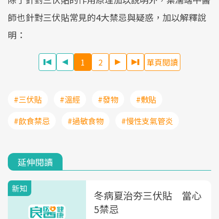
師也針對三伏貼常見的4大禁忌與疑惑，加以解釋說
明：
1
2
單頁閱讀
#三伏貼
#溫經
#發物
#敷貼
#飲食禁忌
#過敏食物
#慢性支氣管炎
延伸閱讀
新知
冬病夏治夯三伏貼 當心
5禁忌