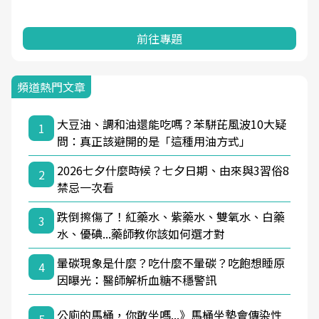
前往專題
頻道熱門文章
大豆油、調和油還能吃嗎？苯駢芘風波10大疑
1
問：真正該避開的是「這種用油方式」
2026七夕什麼時候？七夕日期、由來與3習俗8
2
禁忌一次看
跌倒擦傷了！紅藥水、紫藥水、雙氧水、白藥
3
水、優碘...藥師教你該如何選才對
暈碳現象是什麼？吃什麼不暈碳？吃飽想睡原
4
因曝光：醫師解析血糖不穩警訊
公廁的馬桶，你敢坐嗎...》馬桶坐墊會傳染性
5