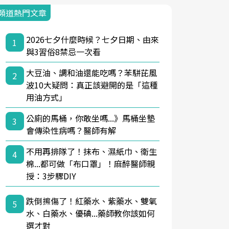
頻道熱門文章
2026七夕什麼時候？七夕日期、由來
1
與3習俗8禁忌一次看
大豆油、調和油還能吃嗎？苯駢芘風
2
波10大疑問：真正該避開的是「這種
用油方式」
公廁的馬桶，你敢坐嗎...》馬桶坐墊
3
會傳染性病嗎？醫師有解
不用再排隊了！抹布、濕紙巾、衛生
4
棉...都可做「布口罩」！麻醉醫師親
授：3步驟DIY
跌倒擦傷了！紅藥水、紫藥水、雙氧
5
水、白藥水、優碘...藥師教你該如何
選才對