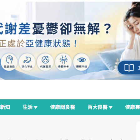
新知
生活
健康問良醫
百大良醫
健康
良醫生活祭
我與健康韌性的距離