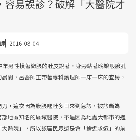
，容易誤診？破解「大醫院才
醫師
2016-08-04
面對超高齡社會的浪潮，台灣正在快速
2025年，就到良醫生活祭體驗「一站式
良醫健康網從「換季的身體變化」出
中年男性摸著微脹的肚皮說著，身旁站著晚娘般臉孔
邁向「健康照護」的新時代。隨著國家
健康新生活」，從講座、體驗到運動，
發，透過醫學觀點與日常感受的對話，
的晨間，呂醫師正帶著專科護理師一床一床的查房，
政策如「健康台灣推動委員會」與「長
全面啟動你的健康革命！
建立對亞健康的認知，進而引導實際的
照3.0」的推進，「預防醫學」已成全民
改善行動。
關注的核心議題。然而，健檢不只是醫
療院所的服務，更是民眾了解自身健康
開刀，這次因為腹脹嘔吐多日來到急診，被診斷為
狀況、啟動健康管理的重要起點。
南部地區知名的區域醫院，不過因為地處大都市的邊
前往專題
前往專題
前往專題
「大醫院」，所以該區民眾還是會「捨近求遠」的前