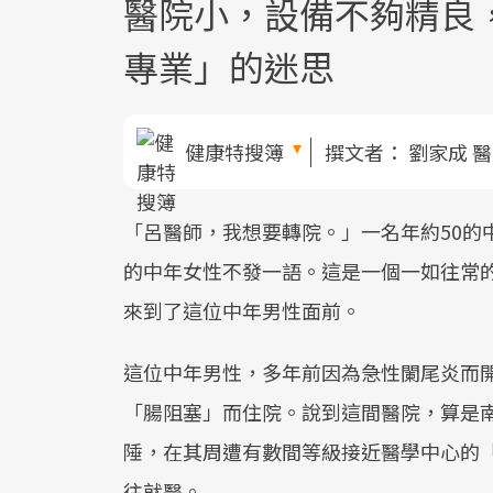
醫院小，設備不夠精良
專業」的迷思
健康特搜簿
撰文者：
劉家成 
「呂醫師，我想要轉院。」一名年約50的
的中年女性不發一語。這是一個一如往常
來到了這位中年男性面前。
這位中年男性，多年前因為急性闌尾炎而
「腸阻塞」而住院。說到這間醫院，算是
陲，在其周遭有數間等級接近醫學中心的
往就醫。