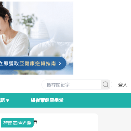
登入
專題
紐崔萊健康學堂
荷爾蒙時光機
2025健檢