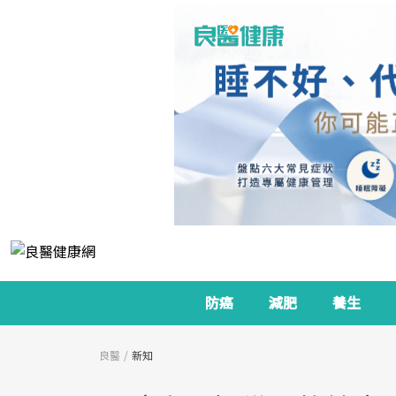
防癌
減肥
養生
良醫
新知