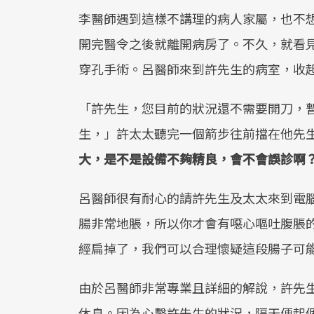
李醫師遇到這樣不講理的病人家屬，也不
開完醫令之後就離開病房了。不久，就看
穿孔手術。呂醫師來到許先生的病室，收
「許先生，您目前的狀況還不需要開刀，
生，」許太太聽完一個箭步往前擋在他先
大，是不是設備不夠精良，會不會誤診啊
呂醫師很有耐心的請許先生及太太來到電
腸非常地脹，所以你才會有噁心嘔吐腹脹
經扁掉了，我們可以合理懷疑這段腸子可
由於呂醫師非常專業且詳細的解說，許先
休息。因為心繫許先生的狀況，隔天便起