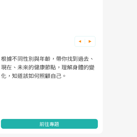
根據不同性別與年齡，帶你找到過去、
因應超高齡
現在、未來的健康節點，理解身體的變
「2025
化，知道該如何照顧自己。
康促進為目
民眾健康的
查、數據分
一起成為台
前往專題