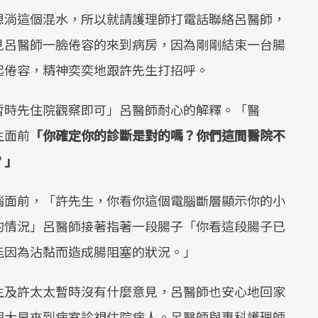
想淌這個混水，所以就請護理師打電話聯絡呂醫師，
見呂醫師一臉倦容的來到病房，因為剛剛結束一台腸
起倦容，精神奕奕地跟許先生打招呼。
暫時先住院觀察即可」呂醫師耐心的解釋。「醫
生面前
「你確定你的診斷是對的嗎？你們這間醫院不
？」
腦面前，「許先生，你看你這個電腦斷層顯示你的小
的情況」呂醫師接著指著一段腸子「你看這段腸子已
能因為沾黏而造成腸阻塞的狀況。」
生及許太太暫時沒有什麼意見，呂醫師也安心地回家
個大早來到病室診視住院病人。呂醫師與專科護理師