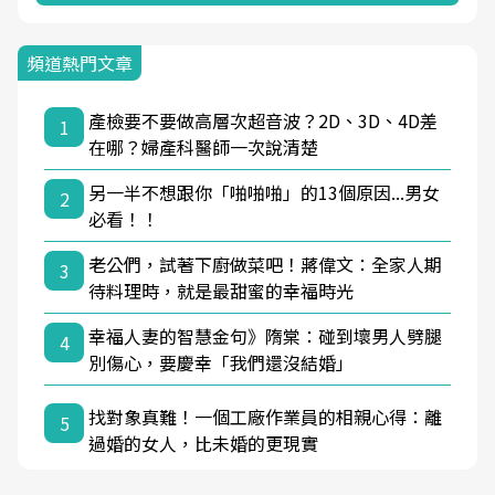
頻道熱門文章
產檢要不要做高層次超音波？2D、3D、4D差
1
在哪？婦產科醫師一次說清楚
另一半不想跟你「啪啪啪」的13個原因...男女
2
必看！！
老公們，試著下廚做菜吧！蔣偉文：全家人期
3
待料理時，就是最甜蜜的幸福時光
幸福人妻的智慧金句》隋棠：碰到壞男人劈腿
4
別傷心，要慶幸「我們還沒結婚」
找對象真難！一個工廠作業員的相親心得：離
5
過婚的女人，比未婚的更現實