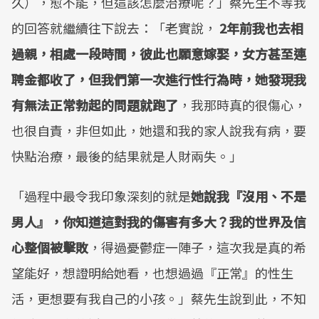
久），愈不能，但這該怎麼治療呢？」蔡先生不等我
的回答就繼續往下說去：「老實說，
2年前我也去相
過親，相處一段時間，彼此也願意嫁娶，女方甚至連
聘金都收了，但我們第一次進行性行為時，她發現我
有無法正常勃起的問題就跑了
，我那時真的很傷心，
也很自責，非但如此，她還和我的家人說我有病，要
快點治療，最後的結果就是人財兩失。」
「過程中最令我印象深刻的就是
她說我『沒用、不是
男人』，你知道這對我的傷害有多大？我的世界及信
心整個被擊敗
，得過憂鬱症一陣子，這次我是真的希
望能好，想證明給她看，也想過過『正常』的性生
活，更想要有我自己的小孩。」蔡先生說到此，不知