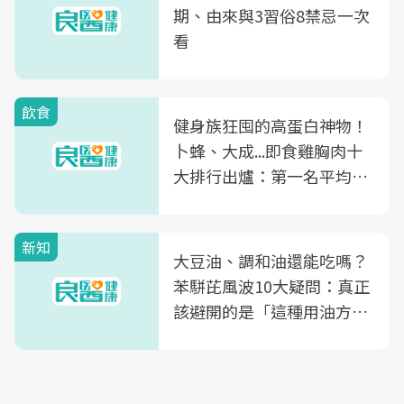
期、由來與3習俗8禁忌一次
看
飲食
健身族狂囤的高蛋白神物！
卜蜂、大成...即食雞胸肉十
大排行出爐：第一名平均一
片不到50元
新知
大豆油、調和油還能吃嗎？
苯駢芘風波10大疑問：真正
該避開的是「這種用油方
式」