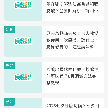
差在哪？哪些油富含飽和脂
肪酸？營養師解析「飽和脂
肪酸」的優缺點、建議攝取
量
新知
夏天蒼蠅滿天飛！台大教授
教你用「吹風機」對付它，
廚房必有的「這種調味料」
竟是蒼蠅剋星～
新知
蜈蚣出現代表什麼？蜈蚣怕
什麼味道？6種消滅方法完
整教學
新知
2026七夕什麼時候？七夕日