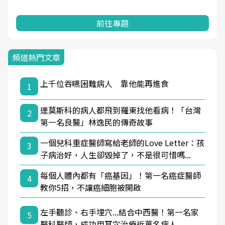
前往專題
頻道熱門文章
上千位吞嚥困難病人 靠他能再進食
1
連莫斯科的病人都飛到羅東找他看病！「台灣
2
第一名良醫」林逸民的傳奇故事
一個兒科重症醫師寫給老師的Love Letter：孩
3
子病治好，人生卻毀掉了，不是很可惜嗎...
每個人體內都有「癌基因」！第一名癌症醫師
4
教你5招，不讓癌細胞被開啟
左手聽診、右手埋穴...結合中西醫！第一名家
5
醫科醫師，成功用耳穴治療近萬名病人