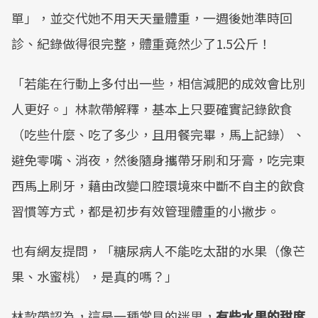
單」，並交代她不用天天量體重，一週後她準時回
診、紀錄做得很完整，體重竟然少了1.5公斤！
「若能在行動上多付出一些，相信減肥的成效會比別
人更好。」林款帶解釋，基本上只要確實記錄飲食
（吃些什麼、吃了多少，且用餐完畢，馬上記錄）、
避免零嘴、消夜，然後隨身攜帶牙刷和牙膏，吃完東
西馬上刷牙，藉由改變口腔環境來中斷不自主的飲食
習慣等方式，都是初步有效管理體重的小撇步。
也有網友提問，「糖尿病人不能吃太甜的水果（像芒
果、水蜜桃），是真的嗎？」
林款帶認為，這是一種常見的迷思，
有些水果的甜度