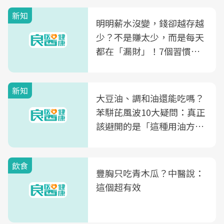
新知
明明薪水沒變，錢卻越存越
少？不是賺太少，而是每天
都在「漏財」！7個習慣一
次看
新知
大豆油、調和油還能吃嗎？
苯駢芘風波10大疑問：真正
該避開的是「這種用油方
式」
飲食
豐胸只吃青木瓜？中醫說：
這個超有效