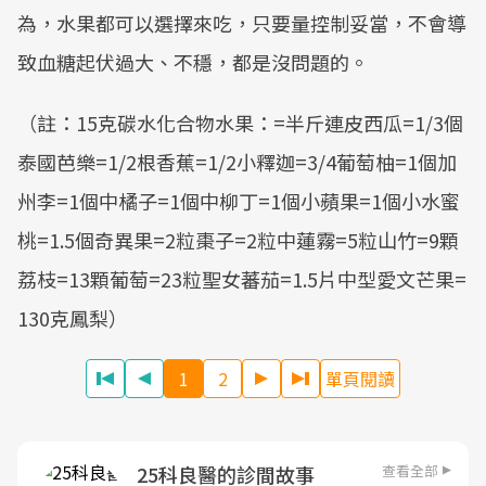
為，水果都可以選擇來吃，只要量控制妥當，不會導
致血糖起伏過大、不穩，都是沒問題的。
（註：15克碳水化合物水果：=半斤連皮西瓜=1/3個
泰國芭樂=1/2根香蕉=1/2小釋迦=3/4葡萄柚=1個加
州李=1個中橘子=1個中柳丁=1個小蘋果=1個小水蜜
桃=1.5個奇異果=2粒棗子=2粒中蓮霧=5粒山竹=9顆
荔枝=13顆葡萄=23粒聖女蕃茄=1.5片中型愛文芒果=
130克鳳梨）
1
2
單頁閱讀
查看全部
25科良醫的診間故事