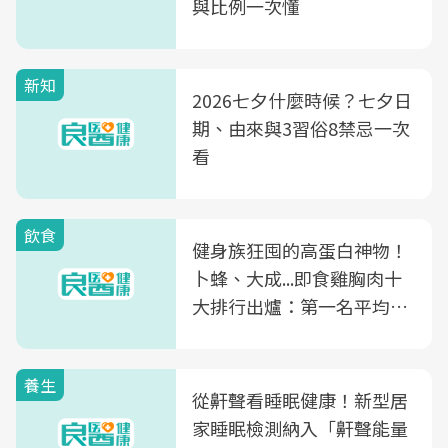
與比例一次懂
新知
2026七夕什麼時候？七夕日
期、由來與3習俗8禁忌一次
看
飲食
健身族狂囤的高蛋白神物！
卜蜂、大成...即食雞胸肉十
大排行出爐：第一名平均一
片不到50元
養生
從鼾聲看睡眠健康！新型居
家睡眠檢測納入「鼾聲能量