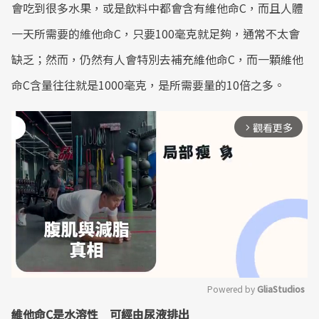
會吃到很多水果，或是飲料中都會含有維他命C，而且人體
一天所需要的維他命C，只要100毫克就足夠，通常不太會
缺乏；然而，仍然有人會特別去補充維他命C，而一顆維他
命C含量往往就是1000毫克，是所需要量的10倍之多。
觀看更多
arrow_forward_ios
Powered by 
GliaStudios
維他命C是水溶性 可經由尿液排出