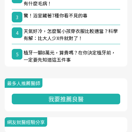
有什麼毛病！
驚！浴室藏著7種你看不見的毒
3
天氣好冷，怎麼幫小孩穿衣服比較適當？科學
4
有解：比大人少X件就對了！
植牙一顆8萬元，算貴嗎？在你決定植牙前，
5
一定要先知道這五件事
最多人推薦醫師
我要推薦良醫
網友就醫經驗分享