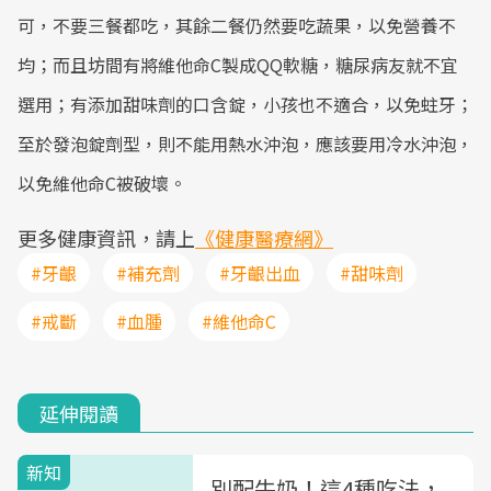
可，不要三餐都吃，其餘二餐仍然要吃蔬果，以免營養不
均；而且坊間有將維他命C製成QQ軟糖，糖尿病友就不宜
選用；有添加甜味劑的口含錠，小孩也不適合，以免蛀牙；
至於發泡錠劑型，則不能用熱水沖泡，應該要用冷水沖泡，
以免維他命C被破壞。
更多健康資訊，請上
《健康醫療網》
#牙齦
#補充劑
#牙齦出血
#甜味劑
#戒斷
#血腫
#維他命C
延伸閱讀
新知
別配牛奶！這4種吃法，