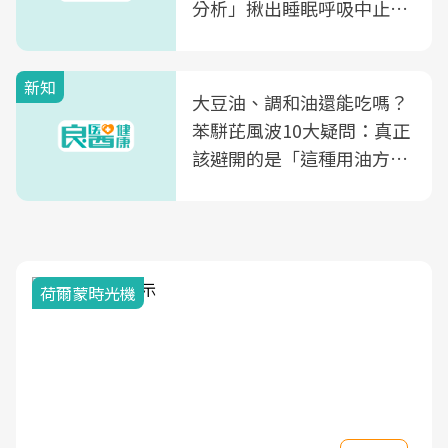
分析」揪出睡眠呼吸中止症
風險
新知
大豆油、調和油還能吃嗎？
苯駢芘風波10大疑問：真正
該避開的是「這種用油方
式」
荷爾蒙時光機