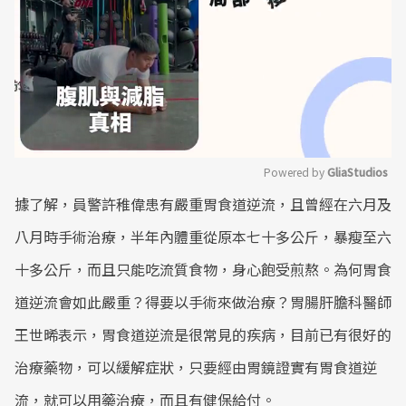
Powered by 
GliaStudios
據了解，員警許稚偉患有嚴重胃食道逆流，且曾經在六月及
Mute
八月時手術治療，半年內體重從原本七十多公斤，暴瘦至六
十多公斤，而且只能吃流質食物，身心飽受煎熬。為何胃食
道逆流會如此嚴重？得要以手術來做治療？胃腸肝膽科醫師
王世晞表示，胃食道逆流是很常見的疾病，目前已有很好的
治療藥物，可以緩解症狀，只要經由胃鏡證實有胃食道逆
流，就可以用藥治療，而且有健保給付。