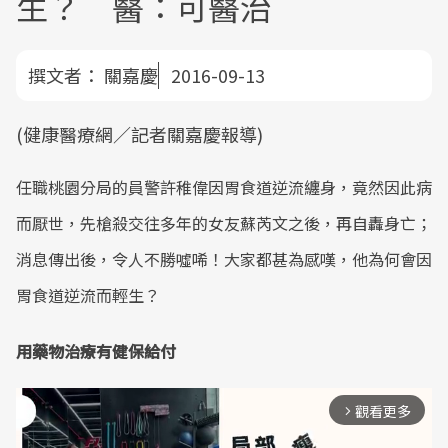
生？ 醫：可醫治
撰文者：
關嘉慶
2016-09-13
(健康醫療網／記者關嘉慶報導)
任職桃園分局的員警許稚偉因胃食道逆流纏身，竟然因此病
而厭世，先槍殺交往多年的女友蘇芮文之後，再自轟身亡；
消息傳出後，令人不勝噓唏！大家都甚為感嘆，他為何會因
胃食道逆流而輕生？
用藥物治療有健保給付
觀看更多
arrow_forward_ios