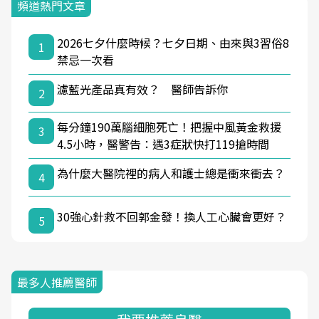
頻道熱門文章
2026七夕什麼時候？七夕日期、由來與3習俗8
1
禁忌一次看
濾藍光產品真有效？ 醫師告訴你
2
每分鐘190萬腦細胞死亡！把握中風黃金救援
3
4.5小時，醫警告：遇3症狀快打119搶時間
為什麼大醫院裡的病人和護士總是衝來衝去？
4
30強心針救不回郭金發！換人工心臟會更好？
5
最多人推薦醫師