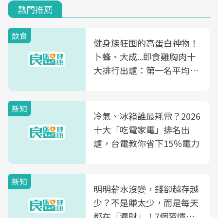
熱門推薦
飲食
健身族狂囤的高蛋白神物！
卜蜂、大成...即食雞胸肉十
大排行出爐：第一名平均一
片不到50元
新知
冷氣、冰箱誰最耗電？2026
十大「吃電家電」排名出
爐，台電教你省下15％電力
新知
明明薪水沒變，錢卻越存越
少？不是賺太少，而是每天
都在「漏財」！7個習慣一