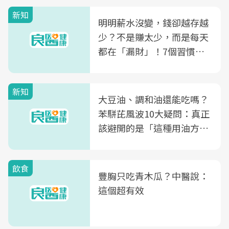
新知
明明薪水沒變，錢卻越存越
少？不是賺太少，而是每天
都在「漏財」！7個習慣一
次看
新知
大豆油、調和油還能吃嗎？
苯駢芘風波10大疑問：真正
該避開的是「這種用油方
式」
飲食
豐胸只吃青木瓜？中醫說：
這個超有效