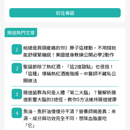
前往專題
頻道熱門文章
給總是肩頸痠痛的你》脖子這樣動，不用錢就
1
能舒緩緊繃感！美國健身教練公開必學2動作
聖誕節除了熱紅酒，「這2道甜點」也很搭！
2
「這種」堪稱熱紅酒進階版，中醫師不藏私公
開做法
腸道菌群為何是人體「第二大腦」？醫解析腸
3
道影響大腦的3途徑，教你5方法維持腸道健康
魚油、魚肝油傻傻分不清？營養師揭差異：來
4
源、成分與功效完全不同，想降血脂要吃
「它」