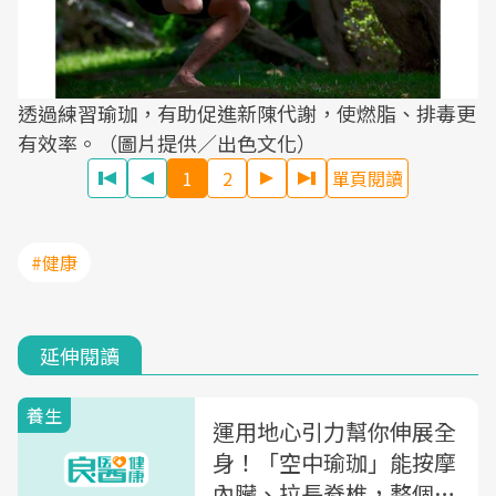
透過練習瑜珈，有助促進新陳代謝，使燃脂、排毒更
有效率。（圖片提供／出色文化）
1
2
單頁閱讀
#健康
延伸閱讀
養生
運用地心引力幫你伸展全
身！「空中瑜珈」能按摩
內臟、拉長脊椎，整個人