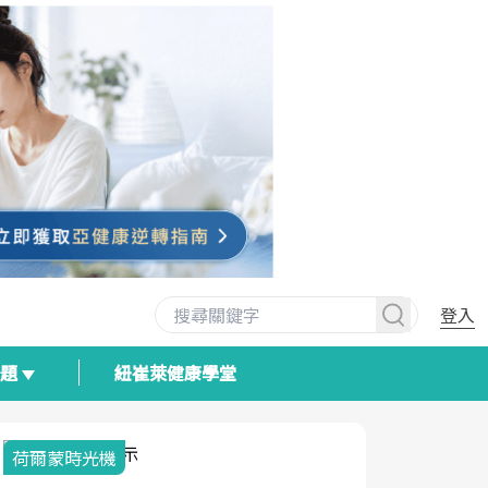
登入
專題
紐崔萊健康學堂
荷爾蒙時光機
2025健檢