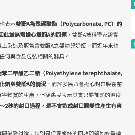
也表示
雙酚
A
為聚碳酸酯（
Polycarbonate, PC
）的
因此並無需擔心雙酚
A
的問題
，雙酚A被科學家證實
禁止製造及販售含雙酚A之嬰幼兒奶瓶，而近年來也
於任何與食品包裝相關的器具。
對苯二甲酸乙二酯（
Polyethylene terephthalate,
化劑與雙酚
A
的情況
，而許多民眾會擔心封口膜在密
有害物質的生產，但徐惠民表示其實只要加熱的溫度
～
2
秒的封口過程，是不會造成封口膜變性產生有害
議題備受討論，特別是保麗龍杯的回收問題始終爭論