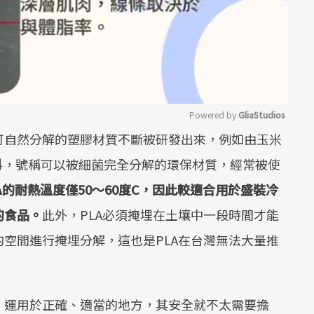
Powered by 
GliaStudios
可自然分解的塑膠材質不斷被研發出來，例如由玉米
Mute
 PLA）塑料，號稱可以被細菌完全分解的環保材質，經常被使
A
的耐熱溫度僅
50
～
60
度
C
，因此較適合用於盛裝冷
的食品。
此外，PLA必須掩埋在土壤中一段時間才能
空間進行掩埋分解，這也是PLA在台灣無法大量推
，運用於正確、適當的地方，其安全就不太需要擔