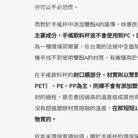
分可以不必恐慌。
而對於手搖杯中添加雙酚A的謠傳，徐惠民
主要成分，手搖飲料杯並不會使用到
PC
，
為一種環境荷爾蒙，在台灣的法規中全面
幾乎找不到使用雙酚A的材質，有被運用
在手搖飲料杯的
封口膜部分，材質則以聚
PET
）、
PE
、
PP
為主，同樣不會有添加塑
封的過程，是否會因過高的溫度造成其他
沒有超過塑膠材質熔融的溫度，
在那短短
1
物質的。
近年來環保意識抬頭，關於手搖杯的環保