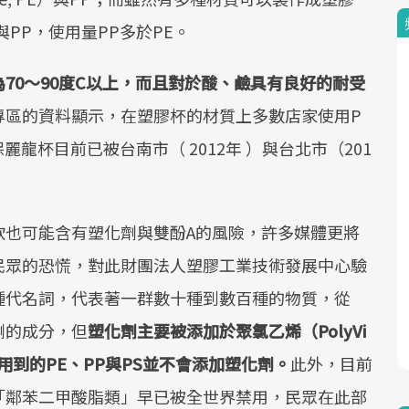
PP，使用量PP多於PE。
為
70
～
90
度
C
以上，而且對於酸、鹼具有良好的耐受
專區的資料顯示，在塑膠杯的材質上多數店家使用P
龍杯目前已被台南市（ 2012年 ）與台北市（201
飲也可能含有塑化劑與雙酚A的風險，許多媒體更將
民眾的恐慌，對此財團法人塑膠工業技術發展中心驗
種代名詞，代表著一群數十種到數百種的物質，從
劑的成分，但
塑化劑主要被添加於聚氯乙烯（
PolyVi
用到的
PE
、
PP
與
PS
並不會添加塑化劑。
此外，目前
「鄰苯二甲酸脂類」早已被全世界禁用，民眾在此部