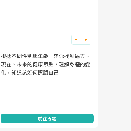
根據不同性別與年齡，帶你找到過去、
因應超高齡
現在、未來的健康節點，理解身體的變
「2025
化，知道該如何照顧自己。
康促進為目
民眾健康的
查、數據分
一起成為台
前往專題