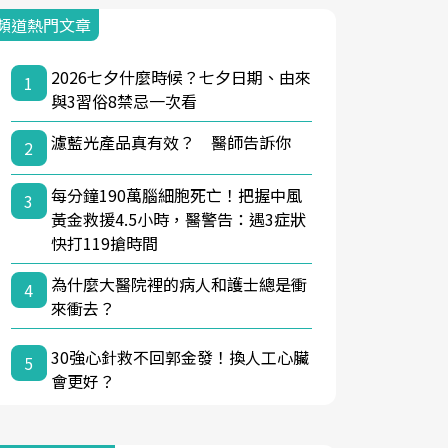
頻道熱門文章
2026七夕什麼時候？七夕日期、由來
1
與3習俗8禁忌一次看
濾藍光產品真有效？ 醫師告訴你
2
每分鐘190萬腦細胞死亡！把握中風
3
黃金救援4.5小時，醫警告：遇3症狀
快打119搶時間
為什麼大醫院裡的病人和護士總是衝
4
來衝去？
30強心針救不回郭金發！換人工心臟
5
會更好？