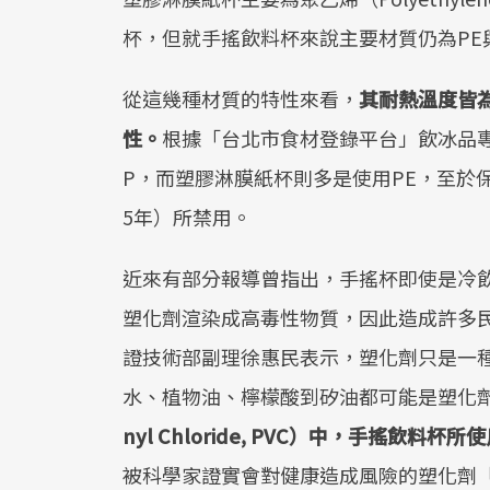
杯，但就手搖飲料杯來說主要材質仍為PE與
從這幾種材質的特性來看，
其耐熱溫度皆
性。
根據「台北市食材登錄平台」飲冰品
P，而塑膠淋膜紙杯則多是使用PE，至於保麗
5年）所禁用。
近來有部分報導曾指出，手搖杯即使是冷
塑化劑渲染成高毒性物質，因此造成許多
證技術部副理徐惠民表示，塑化劑只是一
水、植物油、檸檬酸到矽油都可能是塑化
nyl Chloride, PVC
）中，手搖飲料杯所使
被科學家證實會對健康造成風險的塑化劑