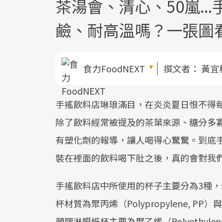
茶湯會、清心、50嵐.
鹼、耐高溫嗎？一張圖
食力FoodNEXT
撰文者：
黃宜
手搖飲料店琳琅滿目，在炎炎夏日恨不得
除了飲料經常被提及的茶葉來源、糖分多
有塑化劑的報導，讓人喝得心驚驚。到底
裝在裡面的飲料喝下肚之後，真的會對我
手搖飲料店中所使用的杯子主要分為3種，
杯材質為聚丙烯（Polypropylene, PP）
塑膠淋膜紙杯主要為聚乙烯（Polyethyl