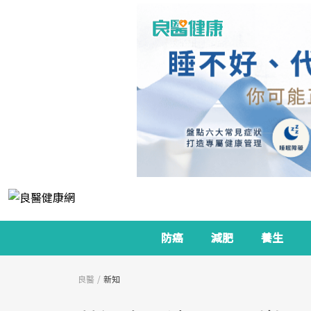
防癌
減肥
養生
良醫
新知