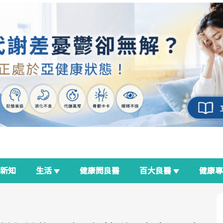
新知
生活
健康問良醫
百大良醫
健康
良醫生活祭
我與健康韌性的距離