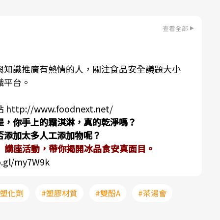
查看全部
與知識推廣有熱情的人，關注食品安全議題大小
識平台。
站
http://www.foodnext.net/
是，你手上的霜淇淋，真的乾淨嗎？
否添加太多人工添加物呢？
堂】講座活動，帶你揭開冰品食安真面目。
o.gl/my7W9k
#塑化劑
#塑膠材質
#雙酚A
#茶湯會