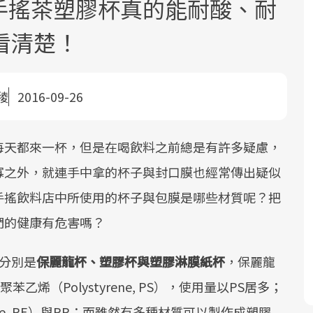
..手搖茶塑膠杯真的能耐酸、耐
看清楚！
稜
2016-09-26
面對超高齡社會的浪潮，台灣正在快速
2025年，就到良醫生活祭體驗「一站式
良醫健康網從「換季的身體變化」出
每天都來一杯，但是在喝飲料之前總是有許多疑慮，
邁向「健康照護」的新時代。隨著國家
健康新生活」，從講座、體驗到運動，
發，透過醫學觀點與日常感受的對話，
寡之外，就連手中拿的杯子與封口膜也經常傳出疑似
政策如「健康台灣推動委員會」與「長
全面啟動你的健康革命！
建立對亞健康的認知，進而引導實際的
照3.0」的推進，「預防醫學」已成全民
改善行動。
手搖飲料店中所使用的杯子與包膜是哪些材質呢？把
關注的核心議題。然而，健檢不只是醫
們的健康有危害嗎？
療院所的服務，更是民眾了解自身健康
狀況、啟動健康管理的重要起點。
分別是
保麗龍杯、塑膠杯與塑膠淋膜紙杯
，保麗龍
前往專題
前往專題
前往專題
與聚苯乙烯（Polystyrene, PS），使用量以PS居多；
ene, PE）與PP；而雖然有多種材質可以製作成塑膠