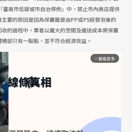
的「臺南市低碳城市自治條例」中，禁止市內商店提供
主要的原因是因為保麗龍是由PP或PS經發泡後的
回收的過程中，業者以龐大的空間及運送成本將保麗
體積卻只有一點點，並不符合經濟效益。
觀看更多
arrow_forward_ios