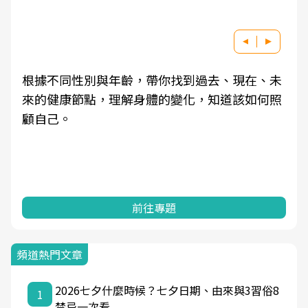
去、現在、未
因應超高齡社會來臨，良醫健康網推動「
知道該如何照
健檢服務大調查」，以倡議健康促進為
耕健康篩檢之於台灣民眾健康的關鍵角
過問卷調查、數據分析進行全年度報導
一起成為台灣健康促進的推手之一！
前往專題
頻道熱門文章
2026七夕什麼時候？七夕日期、由來與3習俗8
1
禁忌一次看