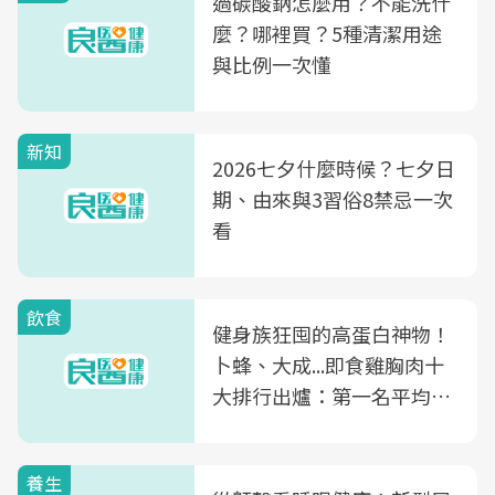
過碳酸鈉怎麼用？不能洗什
麼？哪裡買？5種清潔用途
與比例一次懂
新知
2026七夕什麼時候？七夕日
期、由來與3習俗8禁忌一次
看
飲食
健身族狂囤的高蛋白神物！
卜蜂、大成...即食雞胸肉十
大排行出爐：第一名平均一
片不到50元
養生