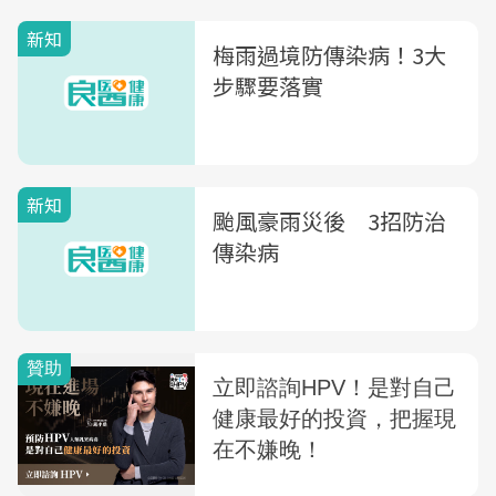
新知
梅雨過境防傳染病！3大
步驟要落實
新知
颱風豪雨災後 3招防治
傳染病