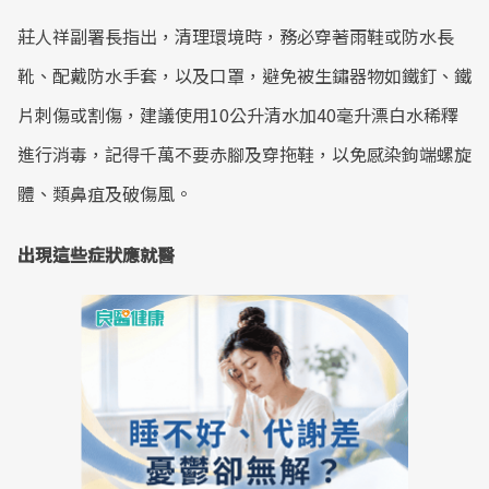
莊人祥副署長指出，清理環境時，務必穿著雨鞋或防水長
靴、配戴防水手套，以及口罩，避免被生鏽器物如鐵釘、鐵
片刺傷或割傷，建議使用10公升清水加40毫升漂白水稀釋
進行消毒，記得千萬不要赤腳及穿拖鞋，以免感染鉤端螺旋
體、類鼻疽及破傷風。
出現這些症狀應就醫