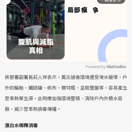
Powered by 
GliaStudios
疾管署副署長莊人祥表示，風災過後環境遭受淹水破壞，戶
Mute
外的輪胎、鐵鋁罐、帆布、寶特瓶、盆栽墊盤等，容易產生
登革熱孳生源，此時應加強環境整頓、清除戶內外積水容
器，減少登革熱病毒傳播。
漂白水稀釋消毒