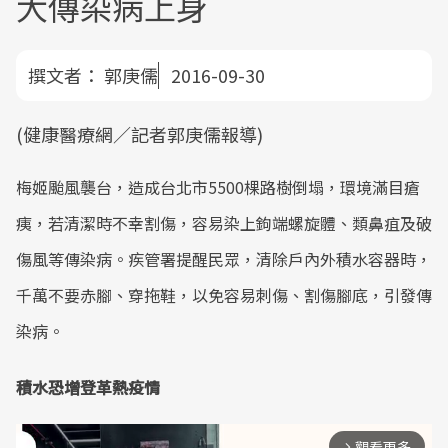
大傳染病上身
撰文者：
郭庚儒
2016-09-30
(健康醫療網／記者郭庚儒報導)
梅姬颱風襲台，造成台北市5500棵路樹倒塌，環境滿目瘡
痍，若清潔時不幸割傷，容易染上鉤端螺旋體、類鼻疽及破
傷風等傳染病。疾管署提醒民眾，清除戶內外積水容器時，
千萬不要赤腳、穿拖鞋，以免容易刺傷、割傷腳底，引發傳
染病。
積水恐增登革熱疫情
觀看更多
arrow_forward_ios