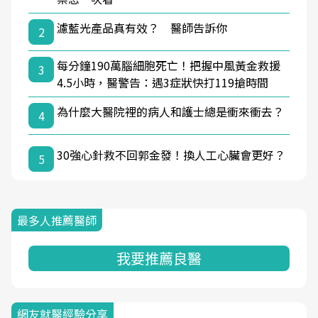
濾藍光產品真有效？ 醫師告訴你
2
每分鐘190萬腦細胞死亡！把握中風黃金救援
3
4.5小時，醫警告：遇3症狀快打119搶時間
為什麼大醫院裡的病人和護士總是衝來衝去？
4
30強心針救不回郭金發！換人工心臟會更好？
5
最多人推薦醫師
我要推薦良醫
網友就醫經驗分享