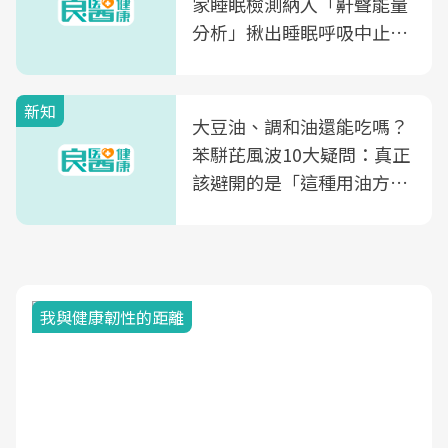
家睡眠檢測納入「鼾聲能量
分析」揪出睡眠呼吸中止症
風險
新知
大豆油、調和油還能吃嗎？
苯駢芘風波10大疑問：真正
該避開的是「這種用油方
式」
我與健康韌性的距離