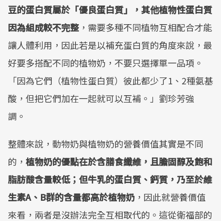
豆的蛋白質屬於「優良蛋白質」，其他植物性蛋白質
因為組成較不完整
，需要多種不同植物互相配合才能
讓人體利用，因此若是以補充蛋白質的角度來說，最
好要多搭配不同的植物奶，不要只選擇單一品項。
「因為它們（植物性蛋白質）彼此都少了1、2種氨基
酸，但把它們加在一起就可以互補。」劉珍芳強
調。
整體來說，動物奶與植物奶的營養價值其實是不同
的，
植物奶的優點在於含膳食纖維，且膽固醇及飽和
脂肪酸含量較低；但牛乳的蛋白質、鈣質，乃至於維
生素
A
、
B
群的含量都高於植物奶
，因此就營養價值
來看，兩者是沒辦法完全互相取代的。這從衛福部的