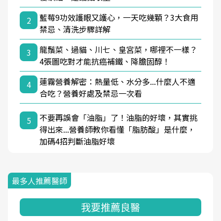
藍莓9功效護眼又護心，一天吃幾顆？3大食用
2
禁忌、清洗步驟詳解
龍鬚菜、過貓、川七、皇宮菜，哪裡不一樣？
3
4張圖吃對才能抗癌補鐵、降膽固醇！
蓮霧營養解密：熱量低、水分多...什麼人不適
4
合吃？營養好處及禁忌一次看
不要再誤會「油脂」了！油脂的好壞，其實挑
5
得出來...營養師教你看懂「脂肪酸」是什麼，
加碼4招判斷油脂好壞
最多人推薦醫師
我要推薦良醫