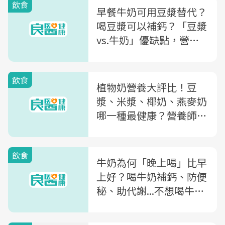
飲食
早餐牛奶可用豆漿替代？
喝豆漿可以補鈣？「豆漿
vs.牛奶」優缺點，營養
師全解析
飲食
植物奶營養大評比！豆
漿、米漿、椰奶、燕麥奶
哪一種最健康？營養師揭
市售堅果奶「有1陷
阱」：恐熱量破表
飲食
牛奶為何「晚上喝」比早
上好？喝牛奶補鈣、防便
秘、助代謝...不想喝牛
奶，教你用「5類食物」
代替