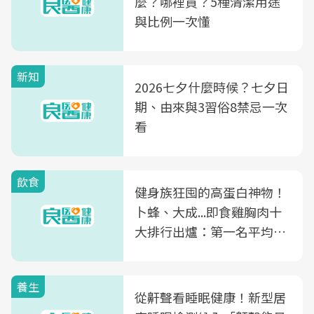
麼？哪裡買？5種清潔用途
與比例一次懂
新知
2026七夕什麼時候？七夕日
期、由來與3習俗8禁忌一次
看
飲食
健身族狂囤的高蛋白神物！
卜蜂、大成...即食雞胸肉十
大排行出爐：第一名平均一
片不到50元
養生
從鼾聲看睡眠健康！新型居