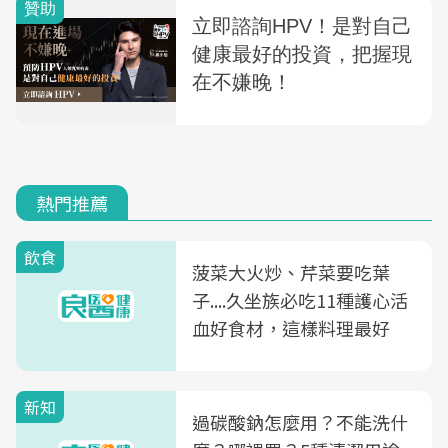
熱門推薦
飲食
菠菜大火炒、芹菜要吃葉
子....久坐族必吃11種護心活
血好食材，這樣料理最好
新知
過碳酸鈉怎麼用？不能洗什