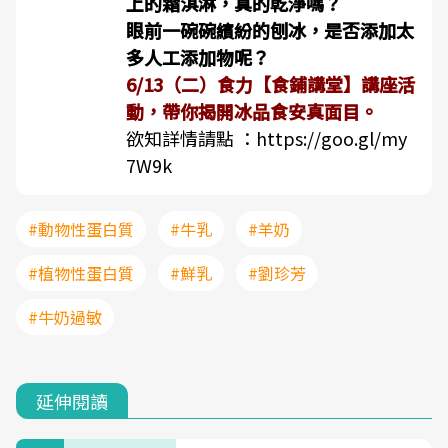
上的霜淇淋，真的乾淨嗎？
眼前一碗碗繽紛的刨冰，是否添加太
多人工添加物呢？
6/13（二）食力【食鋪講堂】講座活
動，帶你揭開冰品食安真面目。
欲知詳情請點 ：
https://goo.gl/my
7W9k
#動物性蛋白質
#牛乳
#羊奶
#植物性蛋白質
#鮮乳
#劉珍芳
#牛奶過敏
延伸閱讀