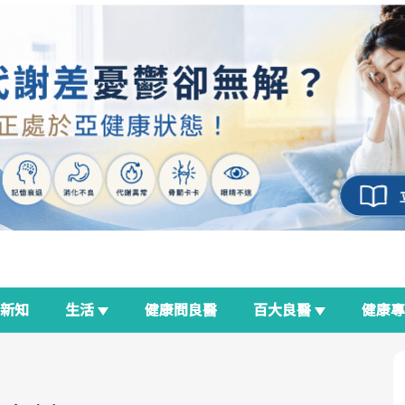
新知
生活
健康問良醫
百大良醫
健康
良醫生活祭
我與健康韌性的距離