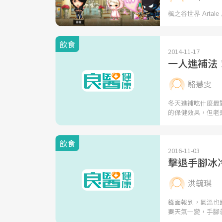
飲食
2014-11-17
一人進補法
駱慧雯
冬天進補吃什麼最
的保健效果，但老
飲食
2016-11-03
擊退手腳冰
洪毓琪
鋒面報到，氣溫也
要天氣一變，手腳