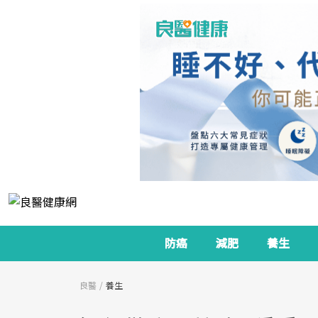
防癌
減肥
養生
良醫
養生