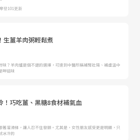
！生薑羊肉粥輕鬆煮
對味？羊肉爐是個不錯的選擇，可達到中醫所稱補腎壯陽、補虛溫中
是呷這味
冷！巧吃薑、黑糖8食材補氣血
跟著溜滑梯，讓人忍不住發顫。尤其是，女性朋友感受更是明顯，只
就冰冷的