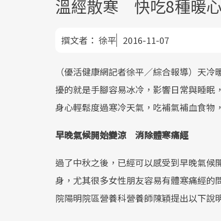
溫經散寒 快吃8種暖
撰文者：
徐平
2016-11-07
（優活健康網記者徐平／綜合報導）天冷
擾的就是手腳容易冰冷，影響日常與睡眠
身心輕鬆度過寒冷天氣，吃補氣補血食物
早晚氣候開始變涼 消除體寒痛經
過了中秋之後，已經可以感受到早晚氣候
身，尤其很多女性朋友容易有體寒痛經的
院陽明院區營養科營養師陳穎提出以下說明