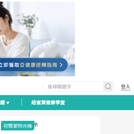
登入
專題
紐崔萊健康學堂
荷爾蒙時光機
2025健檢