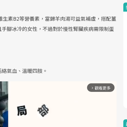
維生素B2等營養素，當歸羊肉湯可益氣補虛，搭配薑
且手腳冰冷的女性，不過對於慢性腎臟疾病需限制蛋
活絡氣血、溫暖四肢。
觀看更多
arrow_forward_ios