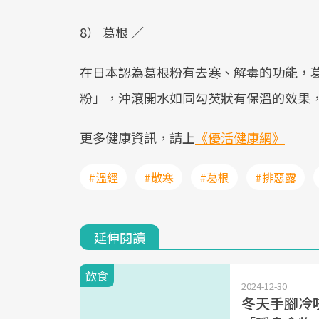
8） 葛根 ／
在日本認為葛根粉有去寒、解毒的功能，
粉」，沖滾開水如同勾芡狀有保溫的效果
更多健康資訊，請上
《優活健康網》
#溫經
#散寒
#葛根
#排惡露
延伸閱讀
飲食
2024-12-30
冬天手腳冷