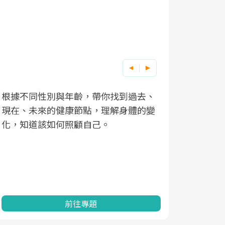
根據不同性別與年齡，帶你找到過去、
因應超高齡
現在、未來的健康節點，理解身體的變
「2025
化，知道該如何照顧自己。
康促進為目
民眾健康的
查、數據分
一起成為台
前往專題