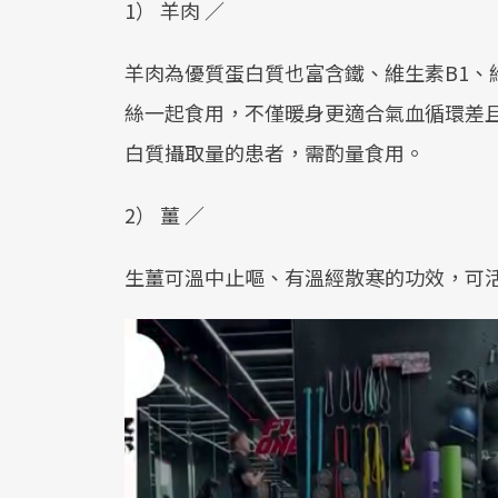
1） 羊肉 ／
羊肉為優質蛋白質也富含鐵、維生素B1、
絲一起食用，不僅暖身更適合氣血循環差
白質攝取量的患者，需酌量食用。
2） 薑 ／
生薑可溫中止嘔、有溫經散寒的功效，可