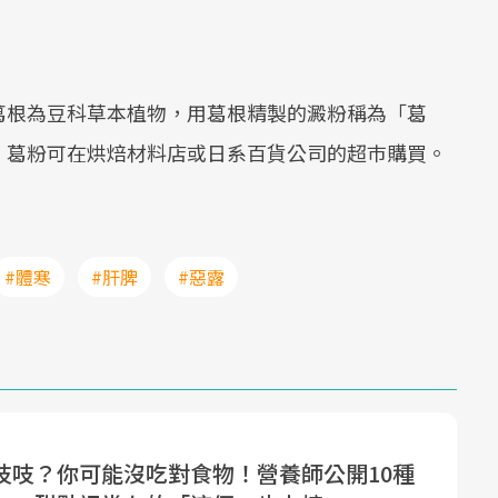
葛根為豆科草本植物，用葛根精製的澱粉稱為「葛
，葛粉可在烘焙材料店或日系百貨公司的超巿購買。
#體寒
#肝脾
#惡露
吱吱？你可能沒吃對食物！營養師公開10種