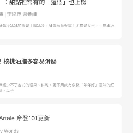
」：甜點裡常有的「這個」也上榜
 | 李婉萍 營養師
身體冷冰冰的總是手腳冰冷，身體寒意好重！尤其是女生，手就跟冰
！核桃油脂多容易滑腸
戶總少不了各式的糖果、餅乾，更不用說有象徵「年年好」意味的紅
桃、瓜子