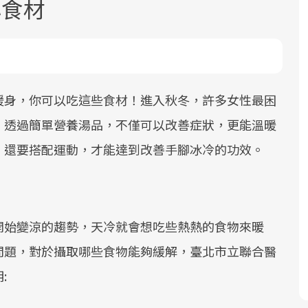
心食材
暖身，你可以吃這些食材！進入秋冬，許多女性最困
，透過簡單營養湯品，不僅可以改善症狀，更能溫暖
面對超高齡社會的浪潮，台灣正在快速
2025年，就到良醫生活祭體驗「一站式
良醫健康網從「換季的身體變化」出
，還要搭配運動，才能達到改善手腳冰冷的功效。
邁向「健康照護」的新時代。隨著國家
健康新生活」，從講座、體驗到運動，
發，透過醫學觀點與日常感受的對話，
政策如「健康台灣推動委員會」與「長
全面啟動你的健康革命！
建立對亞健康的認知，進而引導實際的
照3.0」的推進，「預防醫學」已成全民
改善行動。
關注的核心議題。然而，健檢不只是醫
開始變涼的趨勢，天冷就會想吃些熱熱的食物來暖
療院所的服務，更是民眾了解自身健康
狀況、啟動健康管理的重要起點。
問題，對於攝取哪些食物能夠緩解，臺北市立聯合醫
:
前往專題
前往專題
前往專題