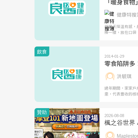
「暖身食物
健康特搜簿
這幾天降溫有感，
棒一樣，放在口袋
飲食
2014-01-29
零食陷阱多
洪毓琪
過年期間，家家戶
棗，代表豐收的核