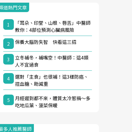
頻道熱門文章
「耳朵、印堂、山根、唇舌」中醫師
1
教你：4部位預測心臟病風險
保養大腦防失智 快看這三招
2
立冬補冬，補嘴空！中醫師：這4類
3
人不宜過食
選對「主食」也很補！這3樣防癌、
4
控血糖、助減重
月經遲到都不來，體質太冷惹禍〜多
5
吃地瓜葉、菠菜保暖
最多人推薦醫師