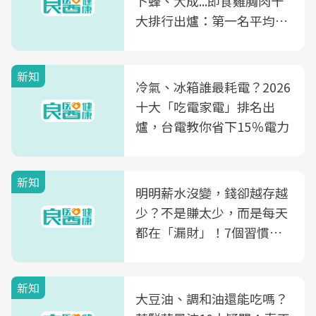
卜蜂、大成...即食雞胸肉十
大排行出爐：第一名平均一
片不到50元
新知
冷氣、冰箱誰最耗電？2026
十大「吃電家電」排名出
爐，台電教你省下15％電力
新知
明明薪水沒變，錢卻越存越
少？不是賺太少，而是每天
都在「漏財」！7個習慣一
次看
新知
大豆油、調和油還能吃嗎？