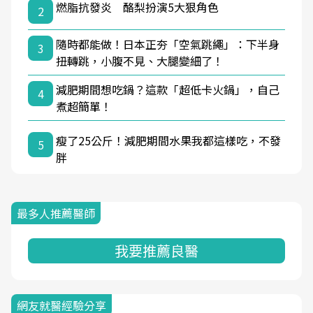
燃脂抗發炎 酪梨扮演5大狠角色
2
隨時都能做！日本正夯「空氣跳繩」：下半身
3
扭轉跳，小腹不見、大腿變細了！
減肥期間想吃鍋？這款「超低卡火鍋」，自己
4
煮超簡單！
瘦了25公斤！減肥期間水果我都這樣吃，不發
5
胖
最多人推薦醫師
我要推薦良醫
網友就醫經驗分享