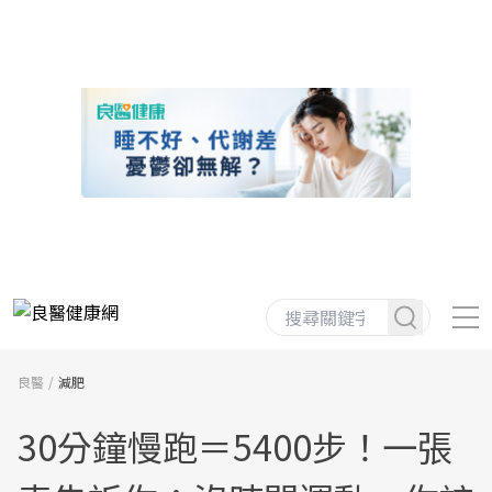
良醫
減肥
30分鐘慢跑＝5400步！一張