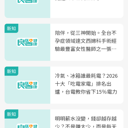
新知
陪伴，從三神開始。全台不
孕症領域達文西婦科手術經
驗最豐富女性醫師之一張永
玲領軍，打造全台首創「生
殖銀行概念形象館」，攜手
新知
光田醫院建構360度女性健
冷氣、冰箱誰最耗電？2026
康照護生態圈
十大「吃電家電」排名出
爐，台電教你省下15％電力
新知
明明薪水沒變，錢卻越存越
少？不是賺太少，而是每天