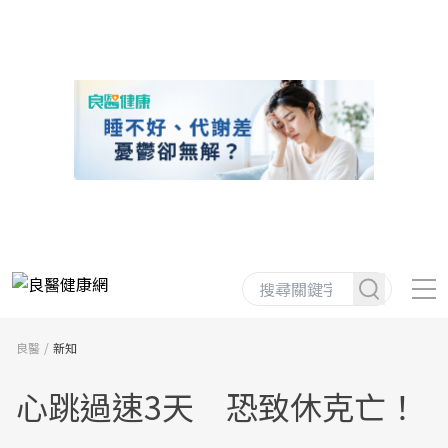
良醫
新知
心跳過速3天 恐致休克亡！