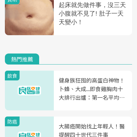
熱門推薦
飲食
健身族狂囤的高蛋白神物！
卜蜂、大成...即食雞胸肉十
大排行出爐：第一名平均一
片不到50元
防癌
大腸癌開始找上年輕人！醫
提醒四十世代三件事