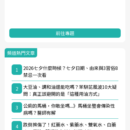
前往專題
頻道熱門文章
2026七夕什麼時候？七夕日期、由來與3習俗8
1
禁忌一次看
大豆油、調和油還能吃嗎？苯駢芘風波10大疑
2
問：真正該避開的是「這種用油方式」
公廁的馬桶，你敢坐嗎...》馬桶坐墊會傳染性
3
病嗎？醫師有解
跌倒擦傷了！紅藥水、紫藥水、雙氧水、白藥
4