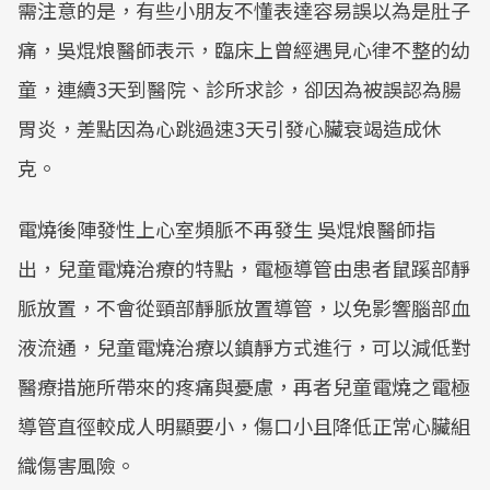
需注意的是，有些小朋友不懂表達容易誤以為是肚子
痛，吳焜烺醫師表示，臨床上曾經遇見心律不整的幼
童，連續3天到醫院、診所求診，卻因為被誤認為腸
胃炎，差點因為心跳過速3天引發心臟衰竭造成休
克。
電燒後陣發性上心室頻脈不再發生 吳焜烺醫師指
出，兒童電燒治療的特點，電極導管由患者鼠蹊部靜
脈放置，不會從頸部靜脈放置導管，以免影響腦部血
液流通，兒童電燒治療以鎮靜方式進行，可以減低對
醫療措施所帶來的疼痛與憂慮，再者兒童電燒之電極
導管直徑較成人明顯要小，傷口小且降低正常心臟組
織傷害風險。