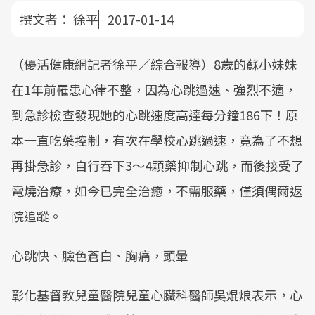
撰文者：
徐平
2017-01-14
（優活健康網記者徐平／綜合報導）8歲的蘇小妹妹
在1年前罹患心律不整，因為心跳過速、強烈不適，
到急診檢查發現她的心跳速度高達每分鐘186下！原
本一直吃藥控制，有次在學校心跳過速，竟為了不想
再掛急診，自行吞下3～4顆藥抑制心跳，而後接受了
電燒治療，如今已完全治癒，不需服藥，僅須偶爾返
院追蹤。
心跳快、臉色蒼白、胸痛，頭暈
彰化基督教兒童醫院兒童心臟科醫師吳焜烺表示，心