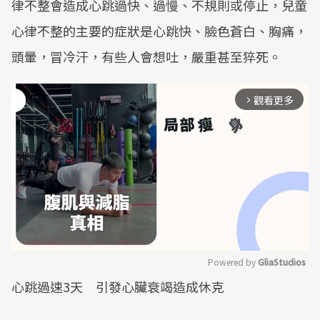
律不整會造成心跳過快、過慢、不規則或停止，兒童
心律不整的主要的症狀是心跳快、臉色蒼白、胸痛，
頭暈，冒冷汗，有些人會想吐，嚴重甚至猝死。
觀看更多
arrow_forward_ios
Powered by 
GliaStudios
心跳過速3天 引發心臟衰竭造成休克
Mute