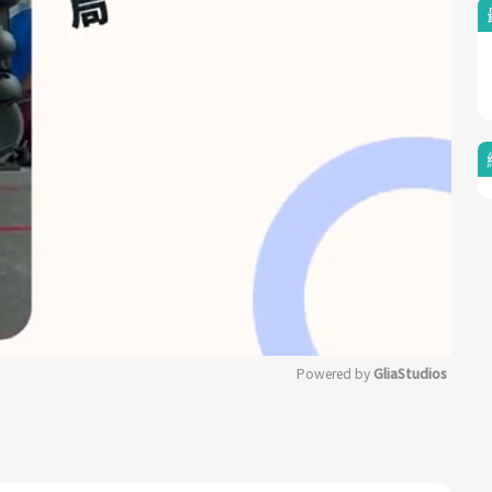
Powered by 
GliaStudios
Mute