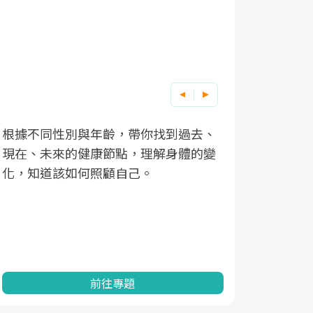
根據不同性別與年齡，帶你找到過去、
因應超高齡
現在、未來的健康節點，理解身體的變
「2025
化，知道該如何照顧自己。
康促進為目
民眾健康的
查、數據分
一起成為台
前往專題