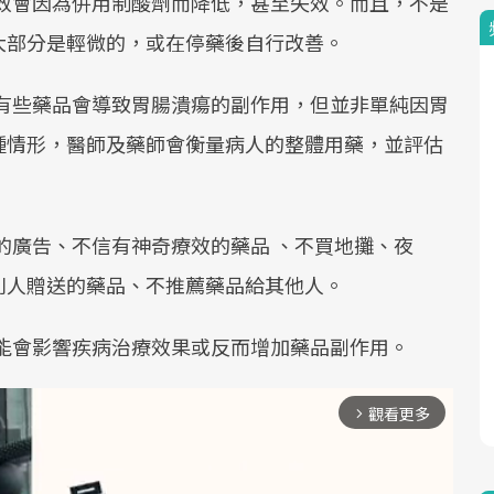
藥效會因為併用制酸劑而降低，甚至失效。而且，不是
大部分是輕微的，或在停藥後自行改善。
，有些藥品會導致胃腸潰瘍的副作用，但並非單純因胃
種情形，醫師及藥師會衡量病人的整體用藥，並評估
品的廣告、不信有神奇療效的藥品 、不買地攤、夜
別人贈送的藥品、不推薦藥品給其他人。
可能會影響疾病治療效果或反而增加藥品副作用。
觀看更多
arrow_forward_ios