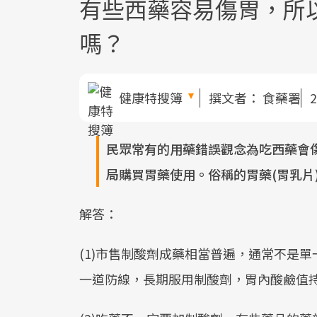
有些西藥容易傷胃，所
嗎？
健康特搜簿
撰文者：
食藥署
2
民眾常有的用藥錯誤觀念為吃西藥會
局購買胃藥使用。俗稱的胃藥(胃乳片
解答：
(1)市售制酸劑成藥相當普遍，通常不是
一道防線，長期服用制酸劑，胃內酸鹼值