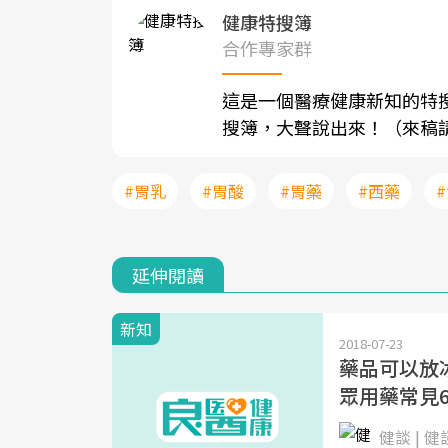
健康特搜簿
合作專家群
這是一個醫療健康新知的特
搜簿，大聲說出來！（來稿請寄至sh
#胃乳
#胃酸
#胃藥
#西藥
延伸閱讀
新知
2018-07-23
藥品可以放
眾用藥常見
健談 | 健