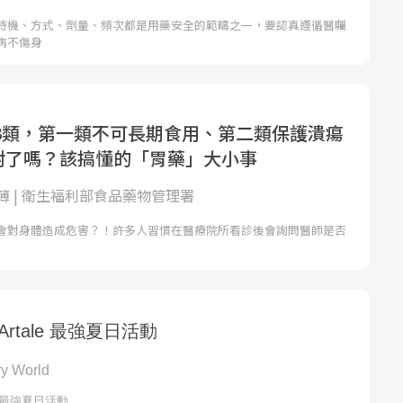
時機、方式、劑量、頻次都是用藥安全的範疇之一，要認真遵循醫囑
病不傷身
3類，第一類不可長期食用、第二類保護潰瘍
吃對了嗎？該搞懂的「胃藥」大小事
簿 | 衛生福利部食品藥物管理署
會對身體造成危害？！許多人習慣在醫療院所看診後會詢問醫師是否