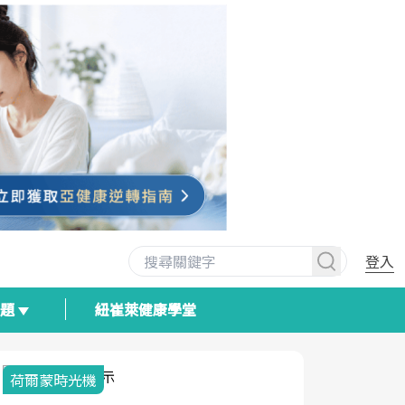
登入
專題
紐崔萊健康學堂
荷爾蒙時光機
2025健檢