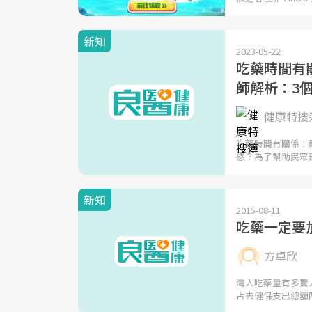
新知
2023-05-22
吃藥時間有
師解析：3
健康特搜
吃藥時間有關係！
惑？為了幫助民眾
新知
2015-08-11
吃藥一定要
方卓欣
灣人吃藥量有多驚
占去健保支出總額