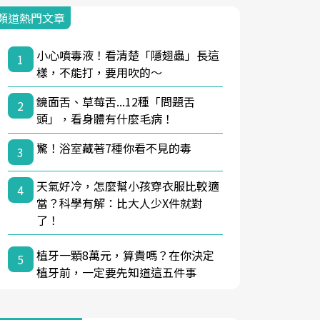
頻道熱門文章
小心噴毒液！看清楚「隱翅蟲」長這
1
樣，不能打，要用吹的～
鏡面舌、草莓舌...12種「問題舌
2
頭」，看身體有什麼毛病！
驚！浴室藏著7種你看不見的毒
3
天氣好冷，怎麼幫小孩穿衣服比較適
4
當？科學有解：比大人少X件就對
了！
植牙一顆8萬元，算貴嗎？在你決定
5
植牙前，一定要先知道這五件事