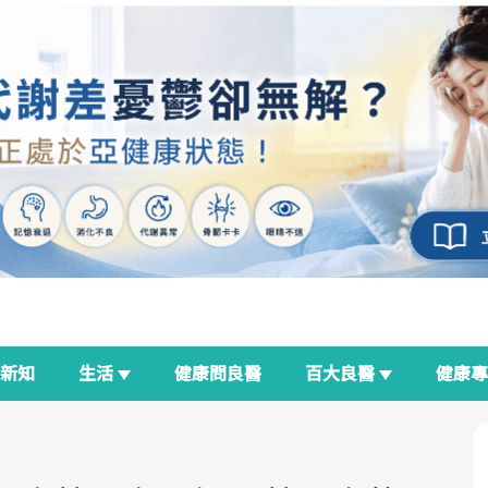
新知
生活
健康問良醫
百大良醫
健康
良醫生活祭
我與健康韌性的距離