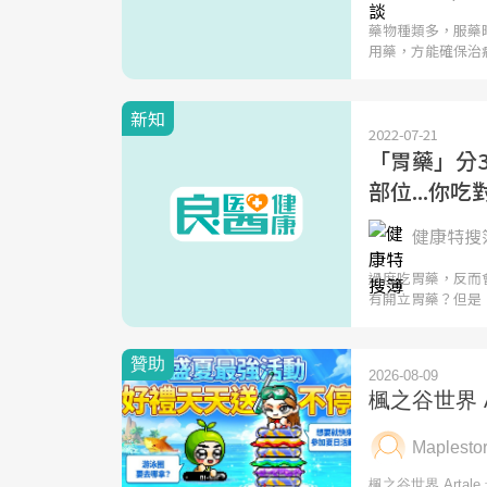
藥物種類多，服藥
用藥，方能確保治
新知
2022-07-21
「胃藥」分
部位...你
健康特搜
過度吃胃藥，反而
有開立胃藥？但是