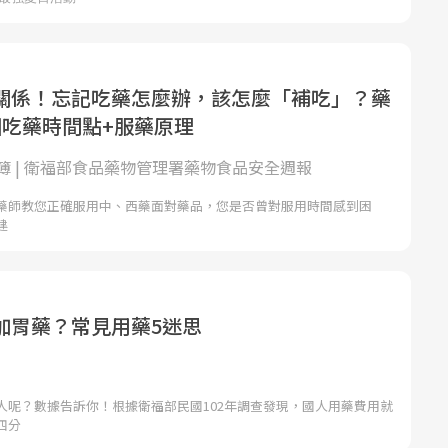
關係！忘記吃藥怎麼辦，該怎麼「補吃」？藥
個吃藥時間點+服藥原理
簿 | 衛福部食品藥物管理署藥物食品安全週報
藥師教您正確服用中、西藥面對藥品，您是否曾對服用時間感到困
建
加胃藥？常見用藥5迷思
人呢？數據告訴你！根據衛福部民國102年調查發現，國人用藥費用就
四分