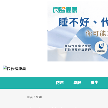
防癌
減肥
養生
良醫
新知