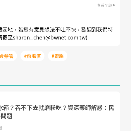
查看全部
搜園地，若您有意見想法不吐不快，歡迎到我們特
aron_chen@bwnet.com.tw)
#食藥署
#酸鹼值
#胃腸
冰箱？吞不下去就磨粉吃？資深藥師解惑：民
6問題
談