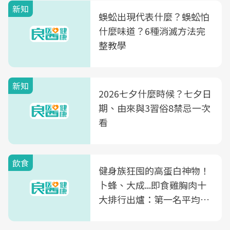
新知
蜈蚣出現代表什麼？蜈蚣怕
什麼味道？6種消滅方法完
整教學
新知
2026七夕什麼時候？七夕日
期、由來與3習俗8禁忌一次
看
飲食
健身族狂囤的高蛋白神物！
卜蜂、大成...即食雞胸肉十
大排行出爐：第一名平均一
片不到50元