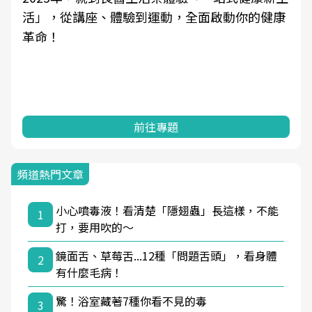
活」，從講座、體驗到運動，全面啟動你的健康
革命！
前往專題
頻道熱門文章
小心噴毒液！看清楚「隱翅蟲」長這樣，不能
1
打，要用吹的～
鏡面舌、草莓舌...12種「問題舌頭」，看身體
2
有什麼毛病！
驚！浴室藏著7種你看不見的毒
3