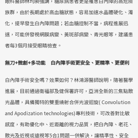
眼科醫師林均昶強調，糖尿病患者更是罹患白內障的高危險
族群，由於長期處於高血糖狀態，容易加速水晶體硬化、濁
化，提早發生白內障問題；若血糖控制不當，病程進展迅
速，可能併發視網膜病變、黃斑部病變、青光眼等，建議患
者每3個月接受眼睛檢查。
無刀+微創+多功能 白內障手術更安全、更精準、更便利
白內障手術安全嗎？效果如何？林鴻源醫師說明，隨著醫學
進展，目前通過衛福部及健保署許可，亞洲全新的三焦點散
光晶體，具備獨特的雙重繞射合併光波迴旋( Convolution
and Apodization technologies)專利技術，可改善對比敏
感度，有助優化中、近距離的視力品質，把白內障、老花、
散光及近視或遠視等5合1問題一併解決，讓精準性、安全