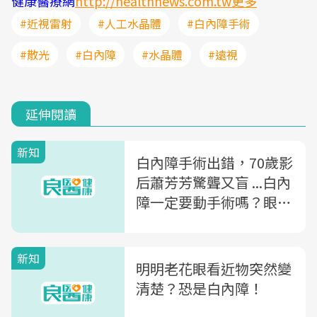
健康醫療網
http://healthnews.com.tw更多
#近視雷射
#人工水晶體
#白內障手術
#散光
#白內障
#水晶體
#遠視
延伸閱讀
新知
白內障手術出錯，70歲影
后蕭芳芳驚聾又盲 ...白內
障一定要動手術嗎？眼科
權威醫師解析3大關鍵
新知
明明老花眼看近物突然變
清楚？恐是白內障！