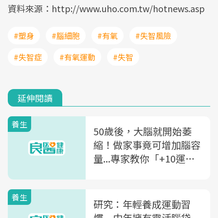
資料來源：http://www.uho.com.tw/hotnews.asp
#塑身
#腦細胞
#有氧
#失智風險
#失智症
#有氧運動
#失智
延伸閱讀
養生
50歲後，大腦就開始萎
縮！做家事竟可增加腦容
量...專家教你「+10運動
法」有效防失智
養生
研究：年輕養成運動習
慣 中年擁有靈活腦袋