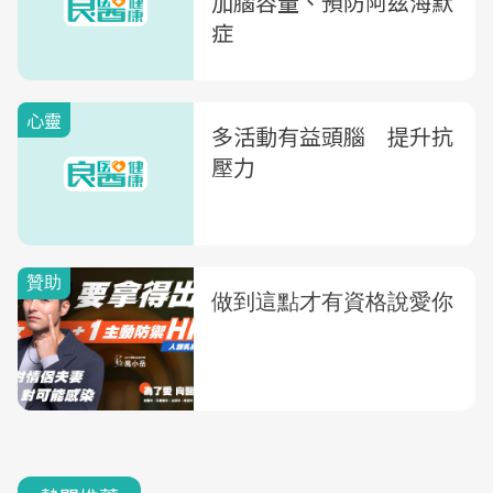
加腦容量、預防阿茲海默
症
心靈
多活動有益頭腦 提升抗
壓力