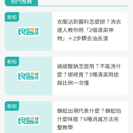
熱門推薦
新知
衣服沾到醬料怎麼辦？洗衣
達人教你用「2個清潔神
物」＋2步驟去油去漬
新知
過碳酸鈉怎麼用？不能洗什
麼？哪裡買？5種清潔用途
與比例一次懂
新知
蜈蚣出現代表什麼？蜈蚣怕
什麼味道？6種消滅方法完
整教學