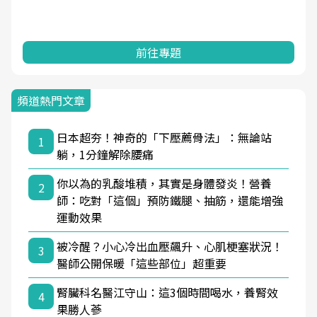
前往專題
頻道熱門文章
日本超夯！神奇的「下壓薦骨法」：無論站
1
躺，1分鐘解除腰痛
你以為的乳酸堆積，其實是身體發炎！營養
2
師：吃對「這個」預防鐵腿、抽筋，還能增強
運動效果
被冷醒？小心冷出血壓飆升、心肌梗塞狀況！
3
醫師公開保暖「這些部位」超重要
腎臟科名醫江守山：這3個時間喝水，養腎效
4
果勝人蔘