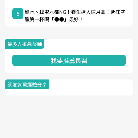
鹽水、蜂蜜水都NG！養生達人陳月卿：起床空
5
腹第一杯喝「●●」最好！
最多人推薦醫師
我要推薦良醫
網友就醫經驗分享