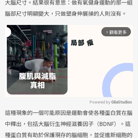
大腦尺寸。結果很有意思：做有氧健身運動的那一組
腦部尺寸明顯變大，只做塑身伸展操的人則沒有。
觀看更多
arrow_forward_ios
Powered by 
GliaStudios
這種現象的一個可能原因是運動會使各種蛋白質在腦
Mute
中釋出，包括大腦衍生神經滋養因子（BDNF）。這
種蛋白質有助於保護現存的腦細胞，並促進新細胞的