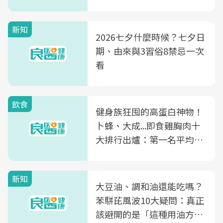
新知
2026七夕什麼時候？七夕日
期、由來與3習俗8禁忌一次
看
飲食
健身族狂囤的高蛋白神物！
卜蜂、大成...即食雞胸肉十
大排行出爐：第一名平均一
片不到50元
新知
大豆油、調和油還能吃嗎？
苯駢芘風波10大疑問：真正
該避開的是「這種用油方