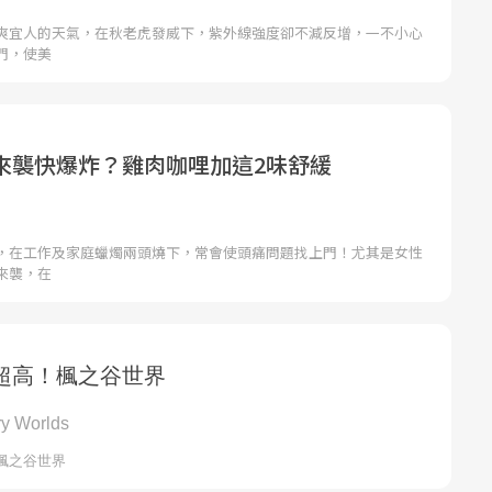
爽宜人的天氣，在秋老虎發威下，紫外線強度卻不減反增，一不小心
門，使美
來襲快爆炸？雞肉咖哩加這2味舒緩
，在工作及家庭蠟燭兩頭燒下，常會使頭痛問題找上門！尤其是女性
來襲，在