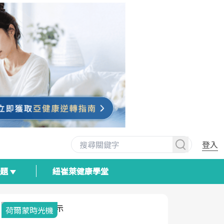
登入
專題
紐崔萊健康學堂
荷爾蒙時光機
2025健檢