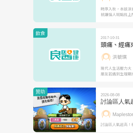
時序入秋，本該涼
就讓惱人斑點找上
飲食
2017-10-31
頭痛、經痛
洪毓琪
現代人生活壓力大
朋友若遇到生理期