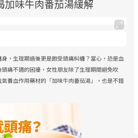
喝加味牛肉番茄湯緩解
纏身，生理期過後更是飽受頭痛糾纏？當心，恐是血
面對超高齡社會的浪潮，台灣正在快速
2025年，就到良醫生活祭體驗「一站式
良醫健康網從「換季的身體變化」出
邁向「健康照護」的新時代。隨著國家
健康新生活」，從講座、體驗到運動，
發，透過醫學觀點與日常感受的對話，
後頭痛不適的困擾，女性朋友除了生理期間避免吹
政策如「健康台灣推動委員會」與「長
全面啟動你的健康革命！
建立對亞健康的認知，進而引導實際的
益氣養血作用藥材的「加味牛肉番茄湯」，也是不錯
照3.0」的推進，「預防醫學」已成全民
改善行動。
關注的核心議題。然而，健檢不只是醫
療院所的服務，更是民眾了解自身健康
狀況、啟動健康管理的重要起點。
前往專題
前往專題
前往專題