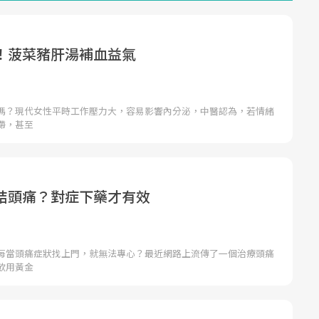
！菠菜豬肝湯補血益氣
嗎？現代女性平時工作壓力大，容易影響內分泌，中醫認為，若情緒
滯，甚至
結頭痛？對症下藥才有效
每當頭痛症狀找上門，就無法專心？最近網路上流傳了一個治療頭痛
飲用黃金