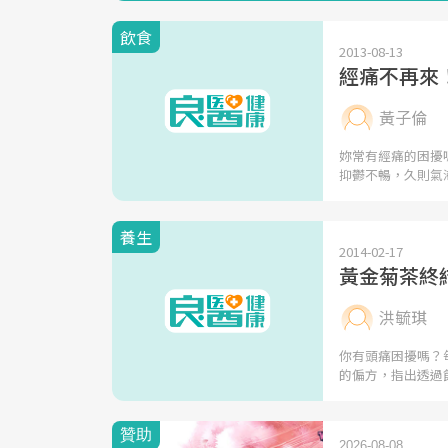
飲食
2013-08-13
經痛不再來
黃子倫
妳常有經痛的困擾
抑鬱不暢，久則氣
養生
2014-02-17
黃金菊茶終
洪毓琪
你有頭痛困擾嗎？
的偏方，指出透過