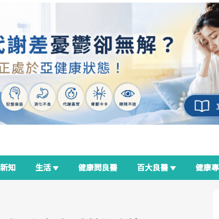
新知
生活
健康問良醫
百大良醫
健康
良醫生活祭
我與健康韌性的距離