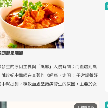
輸頭部是關鍵
暈發生的原因主要與「風邪」入侵有關；而血虛則風
陳玫妃中醫師在其著作《經痛，走開 ！子宮調養好
書中就提到，導致血虛型頭痛發生的原因，主要於女
。
觀看更多
arrow_forward_ios