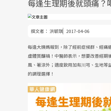
每逢生理期後就頭痛？
撰文者：
洪毓琪
2017-04-06
每逢大姨媽報到，除了經前症候群、經痛
虛體質釀禍！中醫師表示，想要改善經期
風、著涼外；適度飲用加有川芎、生地等
的調理選擇！