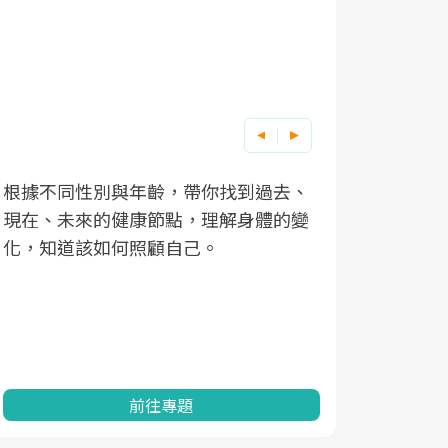
根據不同性別與年齡，帶你找到過去、
因應超高齡
現在、未來的健康節點，理解身體的變
「2025
化，知道該如何照顧自己。
康促進為目
民眾健康的
查、數據分
一起成為台
前往專題