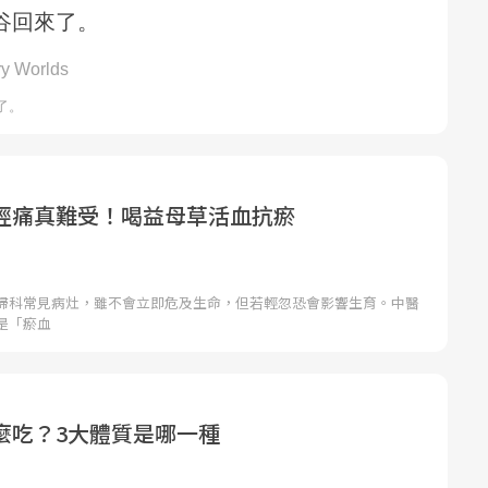
經痛真難受！喝益母草活血抗瘀
婦科常見病灶，雖不會立即危及生命，但若輕忽恐會影響生育。中醫
是「瘀血
麼吃？3大體質是哪一種