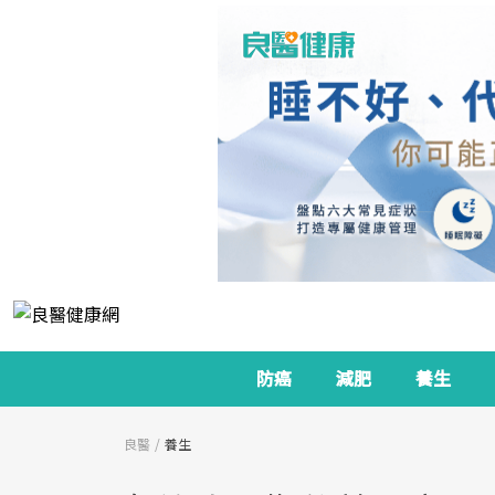
防癌
減肥
養生
良醫
養生