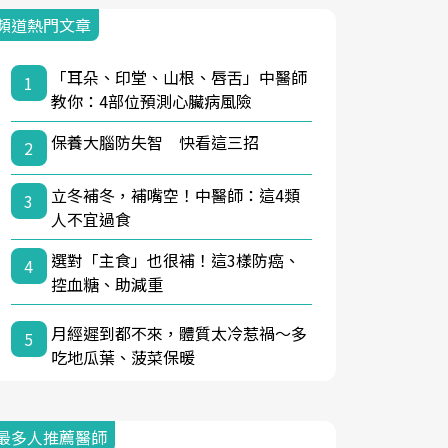
頻道熱門文章
「耳朵、印堂、山根、唇舌」中醫師
1
教你：4部位預測心臟病風險
保養大腦防失智 快看這三招
2
立冬補冬，補嘴空！中醫師：這4類
3
人不宜過食
選對「主食」也很補！這3樣防癌、
4
控血糖、助減重
月經遲到都不來，體質太冷惹禍〜多
5
吃地瓜葉、菠菜保暖
最多人推薦醫師