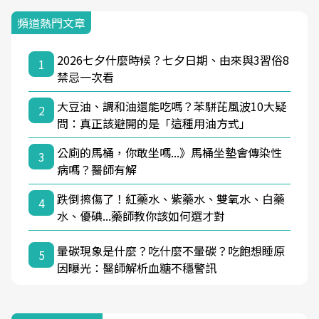
頻道熱門文章
2026七夕什麼時候？七夕日期、由來與3習俗8
1
禁忌一次看
大豆油、調和油還能吃嗎？苯駢芘風波10大疑
2
問：真正該避開的是「這種用油方式」
公廁的馬桶，你敢坐嗎...》馬桶坐墊會傳染性
3
病嗎？醫師有解
跌倒擦傷了！紅藥水、紫藥水、雙氧水、白藥
4
水、優碘...藥師教你該如何選才對
暈碳現象是什麼？吃什麼不暈碳？吃飽想睡原
5
因曝光：醫師解析血糖不穩警訊