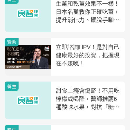
生薑和乾薑效果不一樣！
日本名醫教你正確吃薑，
提升消化力、擺脫手腳冰
冷
養生
甜食上癮會傷腎！不用吃
檸檬或喝醋，醫師推薦6
種酸味水果，對抗「糖中
毒」
養生