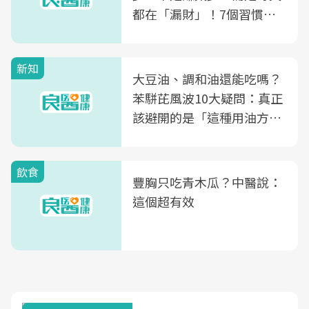
都在「漏財」！7個習慣一
次看
新知
大豆油、調和油還能吃嗎？
苯駢芘風波10大疑問：真正
該避開的是「這種用油方
式」
飲食
豐胸只吃青木瓜？中醫說：
這個超有效