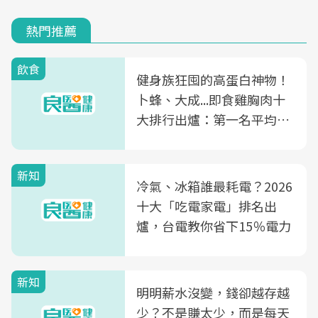
熱門推薦
飲食
健身族狂囤的高蛋白神物！
卜蜂、大成...即食雞胸肉十
大排行出爐：第一名平均一
片不到50元
新知
冷氣、冰箱誰最耗電？2026
十大「吃電家電」排名出
爐，台電教你省下15％電力
新知
明明薪水沒變，錢卻越存越
少？不是賺太少，而是每天