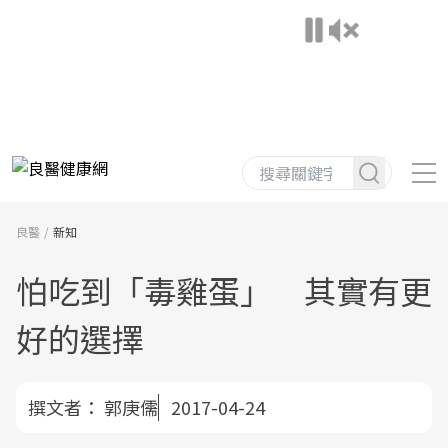
良醫
新知
怕吃到「毒雞蛋」 其實有更
好的選擇
撰文者：
郭庚儒
2017-04-24