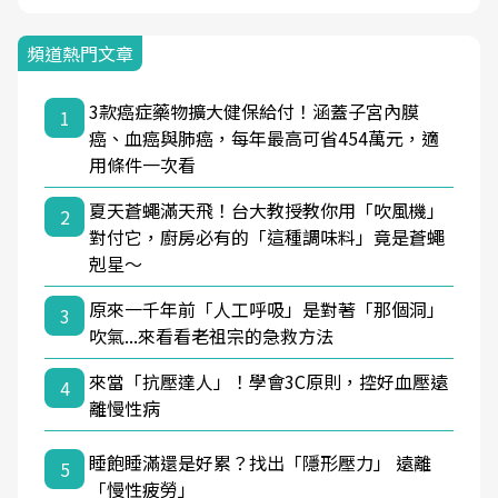
頻道熱門文章
3款癌症藥物擴大健保給付！涵蓋子宮內膜
1
癌、血癌與肺癌，每年最高可省454萬元，適
用條件一次看
夏天蒼蠅滿天飛！台大教授教你用「吹風機」
2
對付它，廚房必有的「這種調味料」竟是蒼蠅
剋星～
原來一千年前「人工呼吸」是對著「那個洞」
3
吹氣...來看看老祖宗的急救方法
來當「抗壓達人」！學會3C原則，控好血壓遠
4
離慢性病
睡飽睡滿還是好累？找出「隱形壓力」 遠離
5
「慢性疲勞」