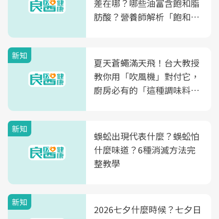
差在哪？哪些油富含飽和脂
肪酸？營養師解析「飽和脂
肪酸」的優缺點、建議攝取
量
新知
夏天蒼蠅滿天飛！台大教授
教你用「吹風機」對付它，
廚房必有的「這種調味料」
竟是蒼蠅剋星～
新知
蜈蚣出現代表什麼？蜈蚣怕
什麼味道？6種消滅方法完
整教學
新知
2026七夕什麼時候？七夕日