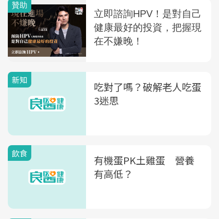
新知
吃對了嗎？破解老人吃蛋
3迷思
飲食
有機蛋PK土雞蛋 營養
有高低？