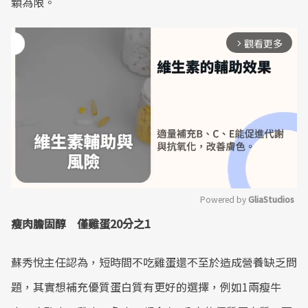
顆為限。
觀看更多
arrow_forward_ios
Powered by 
GliaStudios
瘦肉膽固醇 僅雞蛋20分之1
Mute
蘇秀悅主任認為，短時間不吃雞蛋還不至於造成營養缺乏問
題，其實想補充優質蛋白質有更好的選擇，例如1兩瘦牛