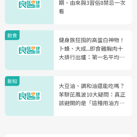
期、由來與3習俗8禁忌一次
看
飲食
健身族狂囤的高蛋白神物！
卜蜂、大成...即食雞胸肉十
大排行出爐：第一名平均一
片不到50元
新知
大豆油、調和油還能吃嗎？
苯駢芘風波10大疑問：真正
該避開的是「這種用油方
式」