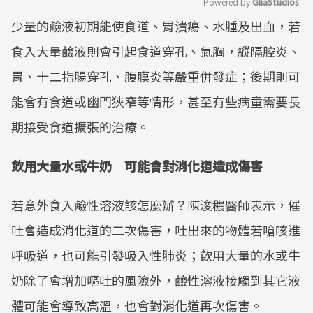
Powered by 
GliaStudios
少量的鹼液初期能使食道、胃潰瘍、水腫及出血，若
Mute
食入大量鹼液則會引起食道穿孔、氣胸，縱隔腔炎、
胃、十二指腸穿孔、腹膜炎等嚴重併發症；後期則可
能會有食道或幽門狹窄等情形，甚至有些病童需要長
期接受食道擴張的治療。
飲用大量水或牛奶 可能會對消化道造成傷害
若意外食入鹼性溶液該怎麼辦？陳浚穠醫師表示，催
吐會造成消化道的二次傷害，吐出來的物體若嗆咳進
呼吸道，也可能引發吸入性肺炎；飲用大量的水或牛
奶除了會增加嘔吐的風險外，鹼性溶液接觸到其它液
體可能會導致高溫，也會對消化道再次傷害。