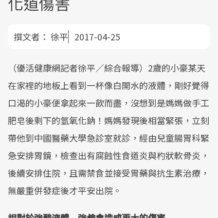
化道傷害
撰文者：
徐平
2017-04-25
（優活健康網記者徐平／綜合報導）2歲的小豪某天
在家裡的地板上看到一杯像白開水的液體，剛好覺得
口渴的小豪便拿起來一飲而盡，沒想到是媽媽做手工
肥皂後剩下的氫氧化鈉！媽媽發現後相當緊張，立刻
帶他到中國醫藥大學急診室就診，經由兒童腸胃科緊
急安排胃鏡，檢查出有腐蝕性食道炎與杓狀軟骨炎，
後續安排住院，且需禁食並接受胃藥與抗生素治療，
無嚴重併發症後才平安出院。
相對於強酸液體 強鹼會造成更大的傷害