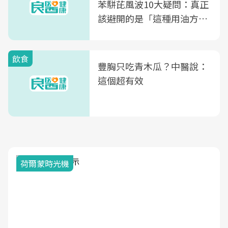
苯駢芘風波10大疑問：真正
該避開的是「這種用油方
式」
飲食
豐胸只吃青木瓜？中醫說：
這個超有效
荷爾蒙時光機