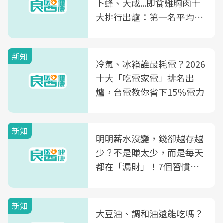
卜蜂、大成...即食雞胸肉十
大排行出爐：第一名平均一
片不到50元
新知
冷氣、冰箱誰最耗電？2026
十大「吃電家電」排名出
爐，台電教你省下15％電力
新知
明明薪水沒變，錢卻越存越
少？不是賺太少，而是每天
都在「漏財」！7個習慣一
次看
新知
大豆油、調和油還能吃嗎？