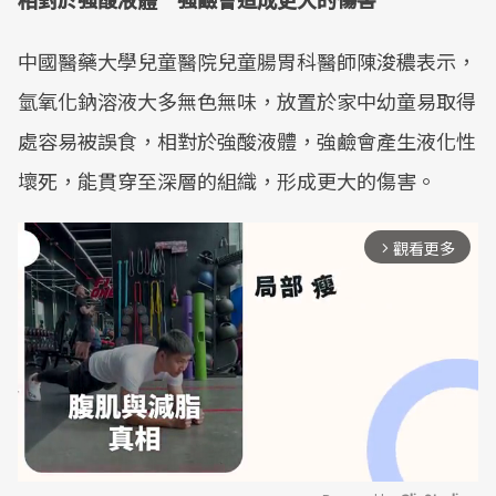
中國醫藥大學兒童醫院兒童腸胃科醫師陳浚穠表示，
氫氧化鈉溶液大多無色無味，放置於家中幼童易取得
處容易被誤食，相對於強酸液體，強鹼會產生液化性
壞死，能貫穿至深層的組織，形成更大的傷害。
觀看更多
arrow_forward_ios