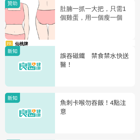
新知
誤吞磁鐵 禁食禁水快送
醫！
新知
魚刺卡喉勿吞飯！4點注
意