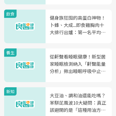
飲食
健身族狂囤的高蛋白神物！
卜蜂、大成...即食雞胸肉十
大排行出爐：第一名平均一
片不到50元
養生
從鼾聲看睡眠健康！新型居
家睡眠檢測納入「鼾聲能量
分析」揪出睡眠呼吸中止症
風險
新知
大豆油、調和油還能吃嗎？
苯駢芘風波10大疑問：真正
該避開的是「這種用油方