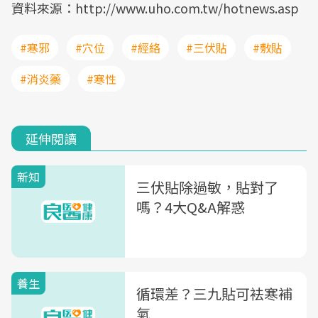
資料來源：http://www.uho.com.tw/hotnews.asp
#寒邪
#穴位
#經絡
#三伏貼
#敷貼
#消炎藥
#寒性
延伸閱讀
新知
三伏貼除過敏，貼對了
嗎？4大Q&A解惑
養生
循環差？三九貼可袪寒補
氣