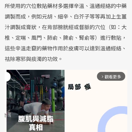
所使用的穴位敷貼藥材多選擇辛溫、溫通經絡的中藥
調製而成，例如元胡、細辛、白芥子等等再加上生薑
汁調製成膏狀，在背部膀胱經或督脈的穴位（如：大
椎、定喘、風門、肺俞、脾俞、腎俞等）進行敷貼，
這些辛溫走竄的藥物作用於皮膚可以達到溫通經絡、
祛除寒邪與痰濁的功效。
觀看更多
arrow_forward_ios