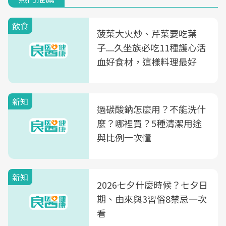
飲食
菠菜大火炒、芹菜要吃葉
子....久坐族必吃11種護心活
血好食材，這樣料理最好
新知
過碳酸鈉怎麼用？不能洗什
麼？哪裡買？5種清潔用途
與比例一次懂
新知
2026七夕什麼時候？七夕日
期、由來與3習俗8禁忌一次
看