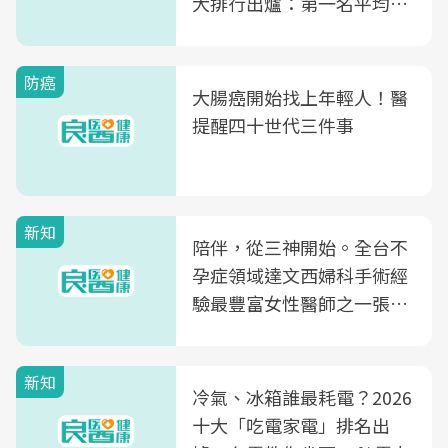
大排行出爐：第一名平均一
片不到50元
防癌
大腸癌開始找上年輕人！醫
提醒四十世代三件事
新知
陪伴，從三神開始。全台不
孕症領域達文西婦科手術經
驗最豐富女性醫師之一張永
玲領軍，打造全台首創「生
殖銀行概念形象館」，攜手
新知
光田醫院建構360度女性健
冷氣、冰箱誰最耗電？2026
康照護生態圈
十大「吃電家電」排名出