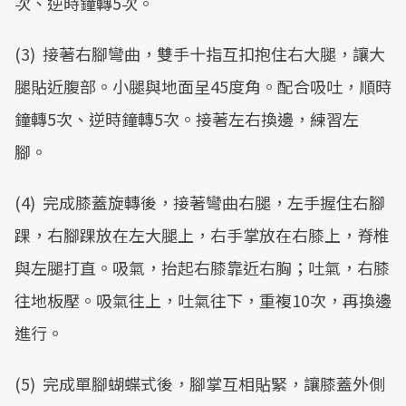
次、逆時鐘轉5次。
(3) 接著右腳彎曲，雙手十指互扣抱住右大腿，讓大
腿貼近腹部。小腿與地面呈45度角。配合吸吐，順時
鐘轉5次、逆時鐘轉5次。接著左右換邊，練習左
腳。
(4) 完成膝蓋旋轉後，接著彎曲右腿，左手握住右腳
踝，右腳踝放在左大腿上，右手掌放在右膝上，脊椎
與左腿打直。吸氣，抬起右膝靠近右胸；吐氣，右膝
往地板壓。吸氣往上，吐氣往下，重複10次，再換邊
進行。
(5) 完成單腳蝴蝶式後，腳掌互相貼緊，讓膝蓋外側