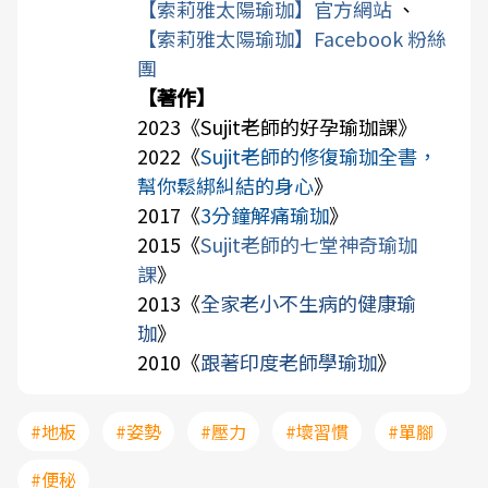
【索莉雅太陽瑜珈】官方網站
、
【索莉雅太陽瑜珈】Facebook 粉絲
團
【著作】
2023《
Sujit老師的好孕瑜珈課
》
2022《
Sujit老師的修復瑜珈全書，
幫你鬆綁糾結的身心
》
2017《
3分鐘解痛瑜珈
》
2015《
Sujit老師的七堂神奇瑜珈
課
》
2013《
全家老小不生病的健康瑜
珈
》
2010《
跟著印度老師學瑜珈
》
#地板
#姿勢
#壓力
#壞習慣
#單腳
#便秘