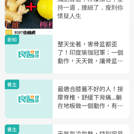
新知
整天坐著，害骨盆都歪
了！印度瑜珈冠軍：一個
動作，天天做，讓骨盆歸
位
養生
最適合膝蓋不好的人！按
摩脊椎、舒緩下背痛...躺
在地板做一個動作，有這
11種好處
養生
天氣忽冷忽熱，特別容易