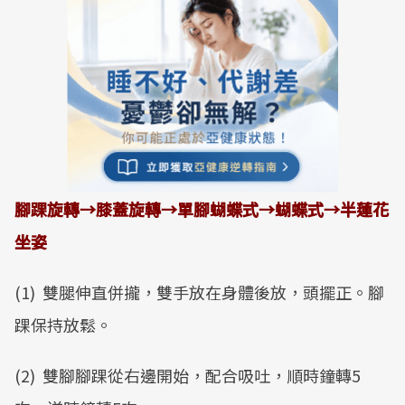
腳踝旋轉
→
膝蓋旋轉
→
單腳蝴蝶式
→
蝴蝶式
→
半蓮花
坐姿
(1) 雙腿伸直併攏，雙手放在身體後放，頭擺正。腳
踝保持放鬆。
(2) 雙腳腳踝從右邊開始，配合吸吐，順時鐘轉5