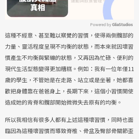
Powered by 
GliaStudios
這種不經意、甚至難以察覺的習慣，使得兩側髖部的
Mute
力量、靈活程度呈現不均衡的狀態，而本來就因壞習
慣產生不均衡與緊繃的狀態，又再因為忙碌、便利的
現代生活型態變得更加糟糕。例如：我有一位年僅11
歲的學生，不管她是在走路、站立或是坐著，她都喜
歡把身體靠在爸爸身上，長期下來，這個小習慣開使
造成她的背脊和髖部開始微微失去原有的均衡。
所以我相信有很多人都有上述這種壞習慣，同時也面
臨因為這種壞習慣而導致脊椎、骨盆及臀部骨關節歪