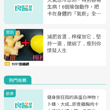
生病！6個瑜伽動作，把
卡在身體的「氣瘀」全部
排出來
熱門推薦
飲食
健身族狂囤的高蛋白神物！
卜蜂、大成...即食雞胸肉十