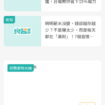
爐，台電教你省下15％電力
新知
明明薪水沒變，錢卻越存越
少？不是賺太少，而是每天
都在「漏財」！7個習慣一
次看
荷爾蒙時光機