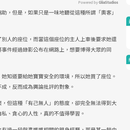
Powered by 
GliaStudios
協助，但是，如果只是一味地聽從這種所謂「奧客」
Mute
了別人的座位，而當這個座位的主人上車後要求她還
將事件經過錄影公布在網路上，想要博得大眾的同
，她知道要給她寶寶安全的環境，所以她買了座位。
不成，反而成為輿論批評的對象。
懷，但這種「有己無人」的態度，卻完全無法得到大
自私、貪心的人性，真的不值得學習。
也有過一段與準媽媽相關的親身經歷，那是某一趟由