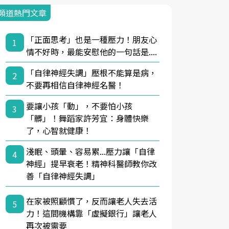
頻道熱門文章
「正面思考」也是一種壓力！朋友心
1
情不好時，最能安慰他的一句話是....
「自律神經失調」壓根不能算是病，
2
不要再相信自律神經名醫！
要讓小孩「動」，不要怕小孩
3
「髒」！舞蹈家許芳宜：身體快樂
了，心智就健康！
淺眠、頭暈、容易累...壓力讓「自律
4
神經」提早衰老！精神科醫師教你改
善「自律神經失調」
在家被照顧慣了，反而讓老人失去活
5
力！這間機構靠「虛擬銀行」讓老人
再次被需要