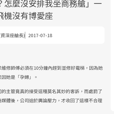
？怎麼沒安排我坐商務艙」一
飛機沒有博愛座
(資深座艙長)
2017-07-18
面對超高齡社會的浪潮，台灣正在快速
2025年，就到良醫生活祭體驗「一站式
良醫健康網從「換季的身體變化」出
根據不同性別與年齡，帶你找到過去、
邁向「健康照護」的新時代。隨著國家
健康新生活」，從講座、體驗到運動，
發，透過醫學觀點與日常感受的對話，
現在、未來的健康節點，理解身體的變
政策如「健康台灣推動委員會」與「長
全面啟動你的健康革命！
建立對亞健康的認知，進而引導實際的
化，知道該如何照顧自己。
維修師傅必須在10分鐘內趕到並修好電梯，因為她
照3.0」的推進，「預防醫學」已成全民
改善行動。
只因她是「孕婦」。
關注的核心議題。然而，健檢不只是醫
療院所的服務，更是民眾了解自身健康
司的主管竟真的接受這種莫名其妙的客訴，而處罰了
狀況、啟動健康管理的重要起點。
路媒體後，公司迫於輿論壓力，才收回了這樣不合理
前往專題
前往專題
前往專題
前往專題