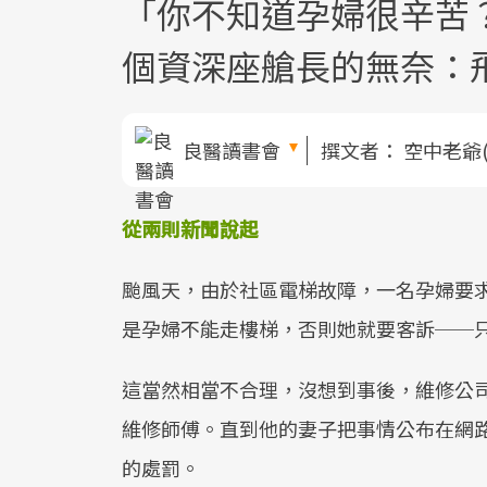
「你不知道孕婦很辛苦
個資深座艙長的無奈：
良醫讀書會
撰文者：
空中老爺
從兩則新聞說起
颱風天，由於社區電梯故障，一名孕婦要求
是孕婦不能走樓梯，否則她就要客訴──
這當然相當不合理，沒想到事後，維修公
維修師傅。直到他的妻子把事情公布在網
的處罰。