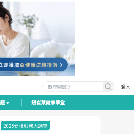
登入
專題
紐崔萊健康學堂
2025健檢服務大調查