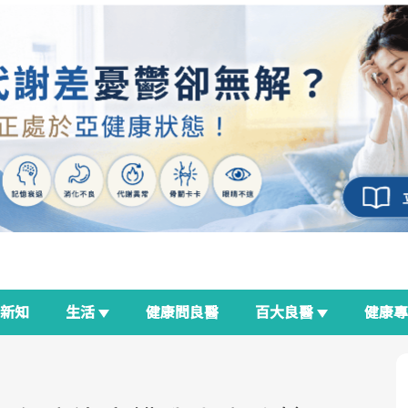
新知
生活
健康問良醫
百大良醫
健康
良醫生活祭
我與健康韌性的距離
荷爾蒙時光機