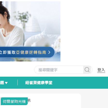
登入
專題
紐崔萊健康學堂
荷爾蒙時光機
2025健檢