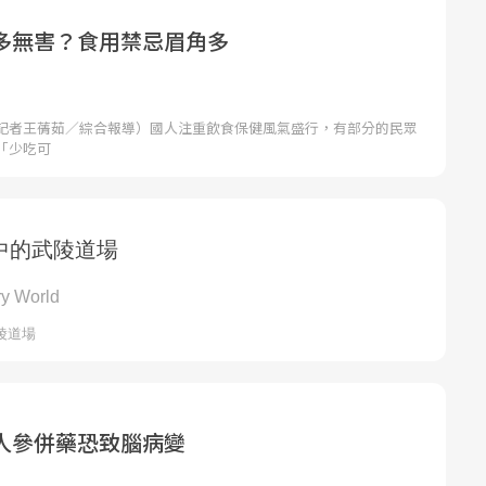
多無害？食用禁忌眉角多
記者王蒨茹／綜合報導）國人注重飲食保健風氣盛行，有部分的民眾
「少吃可
人參併藥恐致腦病變