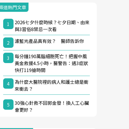
頻道熱門文章
2026七夕什麼時候？七夕日期、由來
1
與3習俗8禁忌一次看
濾藍光產品真有效？ 醫師告訴你
2
每分鐘190萬腦細胞死亡！把握中風
3
黃金救援4.5小時，醫警告：遇3症狀
快打119搶時間
為什麼大醫院裡的病人和護士總是衝
4
來衝去？
30強心針救不回郭金發！換人工心臟
5
會更好？