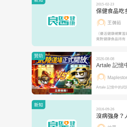
2015-02-23
保健食品吃
王蒨茹
（優活健康網實習
竟對健康食品持有
新知
2016-09-26
沒病強身？