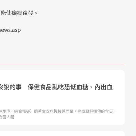
癲）可能使癲癇復發。
ews.asp
沒說的事 保健食品亂吃恐低血糖、內出血
陳承璋／綜合報導）隨著食安危機接踵而至，癌症噩耗頻傳的今日，
受國人關