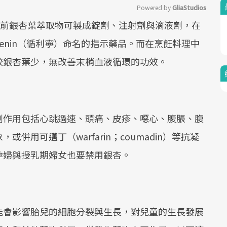
Powered by 
GliaStudios
目前銀杏葉萃取物可製成錠劑、注射劑與滴液劑，在
Mute
enin（循利寧）命名的指示藥品。而在烹飪料理中
較銀杏葉少，無改善末梢血液循環的功效。
副作用包括心跳過速、頭痛、皮疹、噁心、腹脹、腹
用可邁丁（warfarin；coumadin）等抗凝
孕婦與授乳期婦女也要禁用銀杏。
能會影響胎兒的細胞分裂與生長，對兒童的生長發展