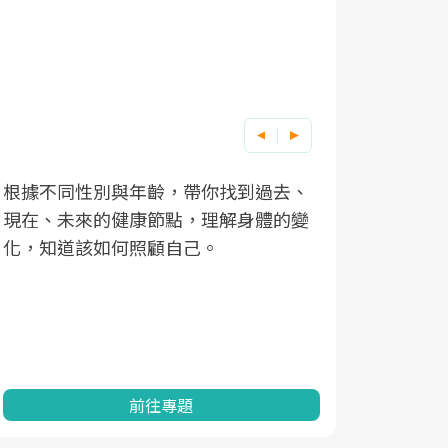
根據不同性別與年齡，帶你找到過去、
因應超高齡
現在、未來的健康節點，理解身體的變
「2025
化，知道該如何照顧自己。
康促進為目
民眾健康的
查、數據分
一起成為台
前往專題