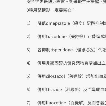
安全性更是缺乏證實。劉采艷主任提醒，
8種用藥情形一定要當心：
1） 降低omeprazole（瘍寧）胃酸抑
2） 併用trazodone（美舒鬱）可能造
3） 會抑制risperidone（理思必妥
4） 併用非類固醇抗發炎藥物會增加出血
5） 併用cilostazol（普達錠）增加出血
6） 併用thiazide（利尿劑）反而造成
7） 併用fluoxetine（百憂解）反而會