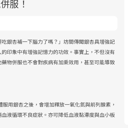
能併服！
要吃銀杏補一下腦力了嗎？」坊間傳聞銀杏具增強記
人的印象中有增強記憶力的功效。事實上，不但沒有
面對超高齡社會的浪潮，台灣正在快速
2025年，就到良醫生活祭體驗「一站式
良醫健康網從「換季的身體變化」出
他藥物併服也不會對疾病有加乘效用，甚至可能導致
邁向「健康照護」的新時代。隨著國家
健康新生活」，從講座、體驗到運動，
發，透過醫學觀點與日常感受的對話，
政策如「健康台灣推動委員會」與「長
全面啟動你的健康革命！
建立對亞健康的認知，進而引導實際的
照3.0」的推進，「預防醫學」已成全民
改善行動。
關注的核心議題。然而，健檢不只是醫
療院所的服務，更是民眾了解自身健康
狀況、啟動健康管理的重要起點。
體服用銀杏之後，會增加釋放一氧化氮與前列腺素，
稍血液循環不良症狀。亦可降低血液黏滯度與血小板
前往專題
前往專題
前往專題