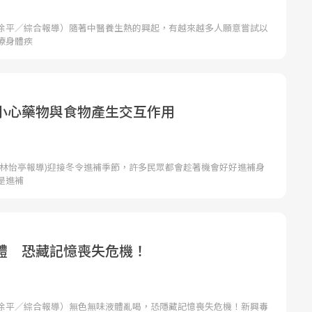
徐平／綜合報導）隨著中醫養生熱的興起，有越來越多人願意嘗試以
療身體疾
小心藥物與食物產生交互作用
者林怡亭報導)迎接冬令進補季節，許多民眾都會趁著機會好好進補身
是進補
體 恐藏記憶喪失危機！
徐平／綜合報導）無色無味液體亂喝，恐隱藏記憶喪失危機！新興毒