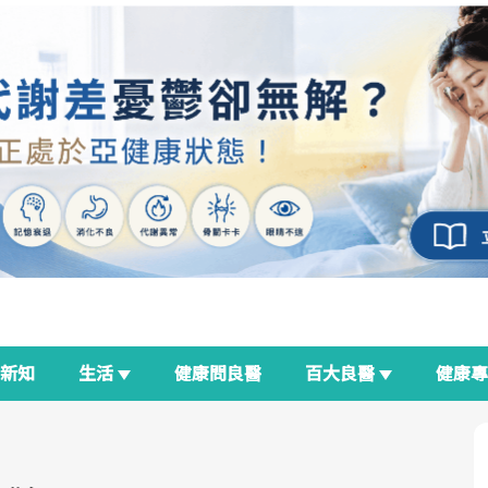
新知
生活
健康問良醫
百大良醫
健康
良醫生活祭
我與健康韌性的距離