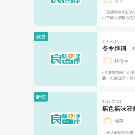
徐平
（優活健康網記者
中草藥來調理或治
飲食
2016-12-09
冬令進補 
林怡亭
(健康醫療網／記
體，但要注意，像
新知
2017-07-21
無色無味液
徐平
（優活健康網記者