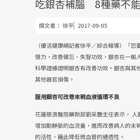
吃銀杏補腦 8種藥不
撰文者：
徐平
2017-09-05
（優活健康網記者徐平／綜合報導）「您
憶力，改善健忘、失智功效，銀杏在一般
科學證據證明銀杏有改善功效。銀杏與其
其他器官損傷。
服用銀杏可改善末稍血液循環不良
花蓮慈濟醫院藥劑部劉采艷主任表示， 人
增加動靜脈的血流量，進而改善病人的末
的活性，藉此降低微血管的通透性。