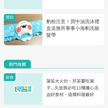
熱門推薦
飲食
菠菜大火炒、芹菜要吃葉
子....久坐族必吃11種護心活
血好食材，這樣料理最好