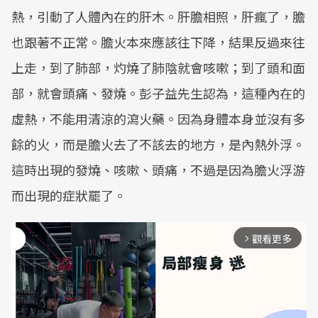
熱，引動了人體內在的肝木。肝膽相照，肝瘋了，膽
也跟著不正常。膽火本來應該往下降，結果反過來往
上走，到了肺部，灼燒了肺陰就會咳嗽；到了頭和面
部，就會頭痛、發燒。彭子益先生認為，這種內在的
虛熱，不能用清涼的瀉火藥。因為身體本身並沒有多
餘的火，而是膽火去了不該去的地方，是內熱外浮。
這時出現的發燒、咳嗽、頭痛，不過是因為膽火浮游
而出現的症狀罷了。
觀看更多
arrow_forward_ios