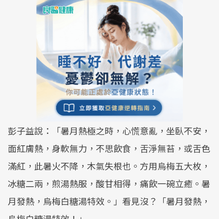
彭子益說：「暑月熱極之時，心慌意亂，坐臥不安，
面紅膚熱，身軟無力，不思飲食，舌淨無苔，或舌色
滿紅，此暑火不降，木氣失根也。方用烏梅五大枚，
冰糖二兩，煎湯熱服，酸甘相得，痛飲一碗立癒。暑
月發熱，烏梅白糖湯特效。」看見沒？「暑月發熱，
烏梅白糖湯特效！」