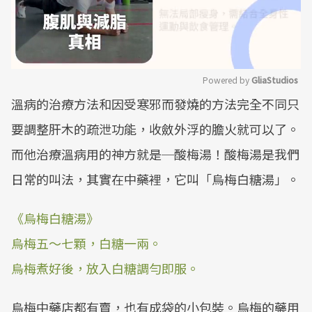
Powered by 
GliaStudios
溫病的治療方法和因受寒邪而發燒的方法完全不同只
Mute
要調整肝木的疏泄功能，收斂外浮的膽火就可以了。
而他治療溫病用的神方就是─酸梅湯！酸梅湯是我們
日常的叫法，其實在中藥裡，它叫「烏梅白糖湯」。
《烏梅白糖湯》
烏梅五～七顆，白糖一兩。
烏梅煮好後，放入白糖調勻即服。
烏梅中藥店都有賣，也有成袋的小包裝。烏梅的藥用