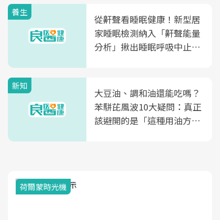
養生
從鼾聲看睡眠健康！新型居
家睡眠檢測納入「鼾聲能量
分析」揪出睡眠呼吸中止症
風險
新知
大豆油、調和油還能吃嗎？
苯駢芘風波10大疑問：真正
該避開的是「這種用油方
式」
荷爾蒙時光機