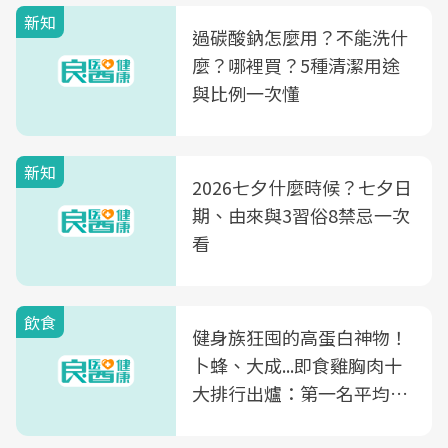
新知
過碳酸鈉怎麼用？不能洗什
麼？哪裡買？5種清潔用途
與比例一次懂
新知
2026七夕什麼時候？七夕日
期、由來與3習俗8禁忌一次
看
飲食
健身族狂囤的高蛋白神物！
卜蜂、大成...即食雞胸肉十
大排行出爐：第一名平均一
片不到50元