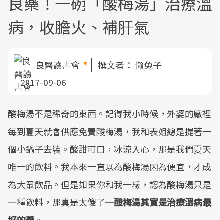
良藥！一碗「酸梅湯」治療溫
病，收膽火、補肝氣
良醫讀書會
撰文者：
懶兔子
2017-09-06
酸梅湯不是稀奇的東西。記得我小時候，外婆的廠裡
每到夏天就會供應免費酸梅湯，我和表姐總是提著一
個小鍋子去裝。酸甜可口，冰涼入心，那是我們夏天
唯一的飲料。我本來一直以為酸梅湯因為便宜，才成
為大眾飲品。但是如果你和我一樣，認為酸梅湯只是
一種飲料，那真是太傻了
─酸梅湯其實是治療溫病最
好的藥
。