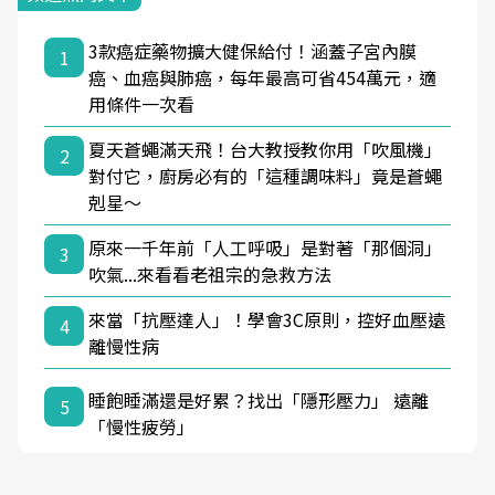
3款癌症藥物擴大健保給付！涵蓋子宮內膜
1
癌、血癌與肺癌，每年最高可省454萬元，適
用條件一次看
夏天蒼蠅滿天飛！台大教授教你用「吹風機」
2
對付它，廚房必有的「這種調味料」竟是蒼蠅
剋星～
原來一千年前「人工呼吸」是對著「那個洞」
3
吹氣...來看看老祖宗的急救方法
來當「抗壓達人」！學會3C原則，控好血壓遠
4
離慢性病
睡飽睡滿還是好累？找出「隱形壓力」 遠離
5
「慢性疲勞」