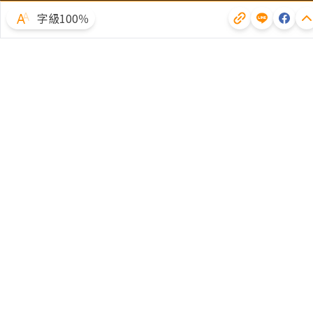
字級100％
體驗試用
廣告合作
文章授權
隱私權聲明
常見問題
客服中心
客戶服務專線：(02)2510-8888｜傳真：(02)2503-6989
服務時間：週一至週五09:00~12:00/13:30~18:00 (例假日除外)
Copyright © 2023 Business Weekly a division of Cite Publishing Ltd All
Rights Reserved.