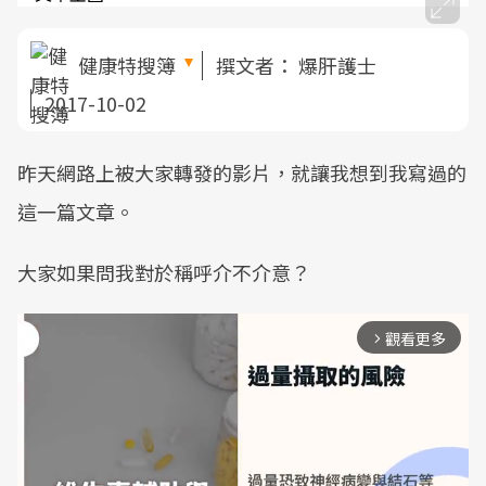
健康特搜簿
撰文者：
爆肝護士
2017-10-02
昨天網路上被大家轉發的影片，就讓我想到我寫過的
這一篇文章。
大家如果問我對於稱呼介不介意？
觀看更多
arrow_forward_ios