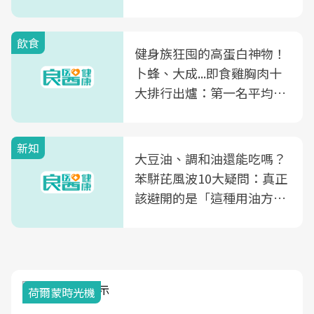
飲食
健身族狂囤的高蛋白神物！
卜蜂、大成...即食雞胸肉十
大排行出爐：第一名平均一
片不到50元
新知
大豆油、調和油還能吃嗎？
苯駢芘風波10大疑問：真正
該避開的是「這種用油方
式」
荷爾蒙時光機