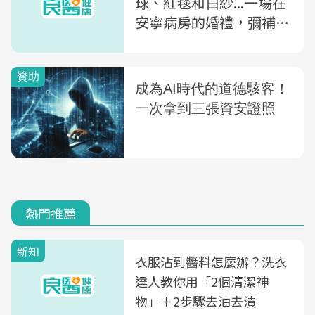
球、紅毯和白紗...一場在
安寧病房的婚禮，彌補了
他對妻兒的虧欠
熱門推薦
新知
衣服沾到醬料怎麼辦？洗衣
達人教你用「2個清潔神
物」＋2步驟去油去漬