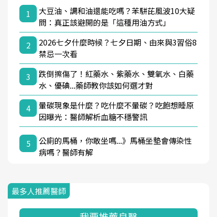
大豆油、調和油還能吃嗎？苯駢芘風波10大疑
1
問：真正該避開的是「這種用油方式」
2026七夕什麼時候？七夕日期、由來與3習俗8
2
禁忌一次看
跌倒擦傷了！紅藥水、紫藥水、雙氧水、白藥
3
水、優碘...藥師教你該如何選才對
暈碳現象是什麼？吃什麼不暈碳？吃飽想睡原
4
因曝光：醫師解析血糖不穩警訊
公廁的馬桶，你敢坐嗎...》馬桶坐墊會傳染性
5
病嗎？醫師有解
最多人推薦醫師
我要推薦良醫