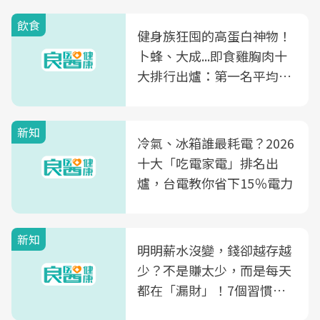
飲食
健身族狂囤的高蛋白神物！
卜蜂、大成...即食雞胸肉十
大排行出爐：第一名平均一
片不到50元
新知
冷氣、冰箱誰最耗電？2026
十大「吃電家電」排名出
爐，台電教你省下15％電力
新知
明明薪水沒變，錢卻越存越
少？不是賺太少，而是每天
都在「漏財」！7個習慣一
次看