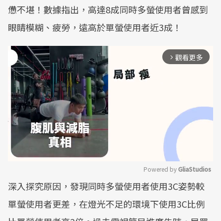
憊不堪！數據指出，高達8成同時多螢使用者曾感到
眼睛模糊、疲勞，遠高於單螢使用者近3成！
觀看更多
arrow_forward_ios
Powered by 
GliaStudios
深入探究原因，發現同時多螢使用者使用3C姿勢較
Mute
單螢使用者更差，在燈光不足的環境下使用3C比例