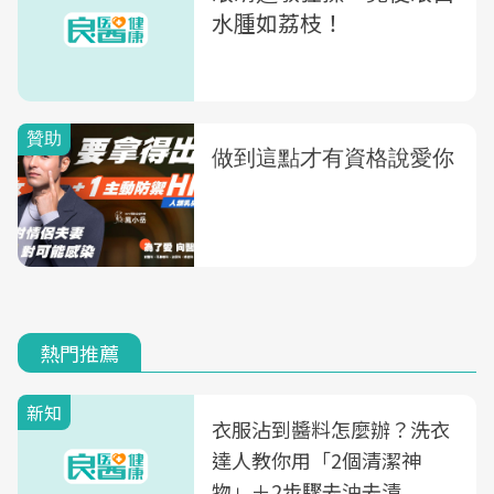
水腫如荔枝！
熱門推薦
新知
衣服沾到醬料怎麼辦？洗衣
達人教你用「2個清潔神
物」＋2步驟去油去漬