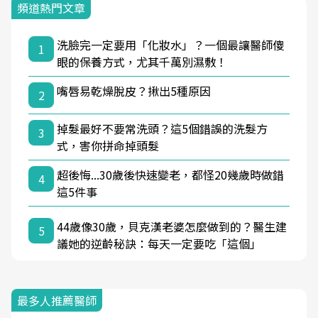
頻道熱門文章
洗臉完一定要用「化妝水」？一個最讓醫師傻
1
眼的保養方式，尤其千萬別濕敷！
嘴唇易乾燥脫皮？揪出5種原因
2
掉髮最好不要常洗頭？這5個錯誤的洗髮方
3
式，害你拼命掉頭髮
超後悔...30歲後快速變老，都怪20幾歲時做錯
4
這5件事
44歲像30歲，貝克漢老婆怎麼做到的？醫生建
5
議她的逆齡秘訣：每天一定要吃「這個」
最多人推薦醫師