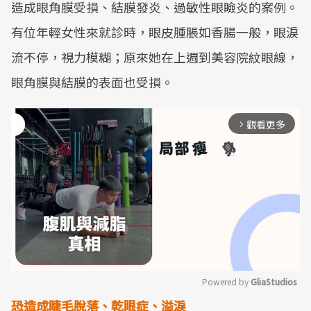
造成眼角膜受損、結膜發炎、過敏性眼瞼炎的案例。
有位年輕女性來就診時，眼皮腫脹如香腸一般，眼淚
流不停，視力模糊；原來她在上週到美容院紋眼線，
眼角膜與結膜的表面也受損。
觀看更多
arrow_forward_ios
Powered by 
GliaStudios
恐造成睫毛脫落、乾眼症、溢淚