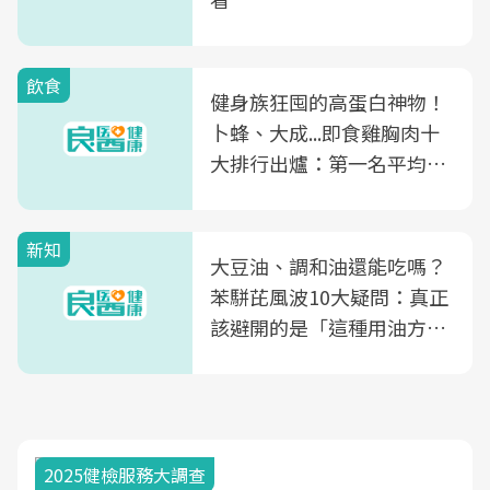
飲食
健身族狂囤的高蛋白神物！
卜蜂、大成...即食雞胸肉十
大排行出爐：第一名平均一
片不到50元
新知
大豆油、調和油還能吃嗎？
苯駢芘風波10大疑問：真正
該避開的是「這種用油方
式」
2025健檢服務大調查