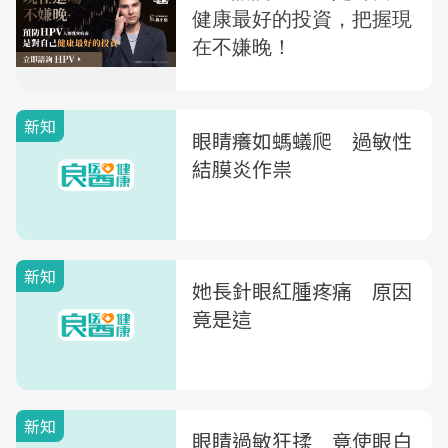
新知
眼睛癢如螞蟻爬 過敏性
結膜炎作祟
新知
她長針眼紅腫疼痛 原因
竟是這
新知
眼睛過敏狂揉 竟使眼白