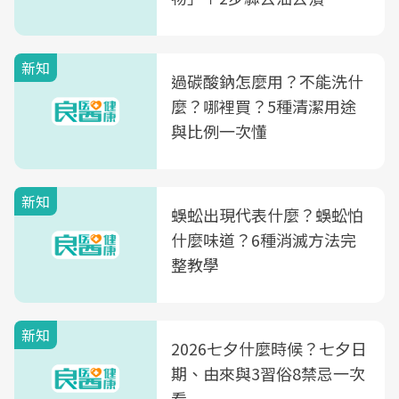
新知
過碳酸鈉怎麼用？不能洗什
麼？哪裡買？5種清潔用途
與比例一次懂
新知
蜈蚣出現代表什麼？蜈蚣怕
什麼味道？6種消滅方法完
整教學
新知
2026七夕什麼時候？七夕日
期、由來與3習俗8禁忌一次
看