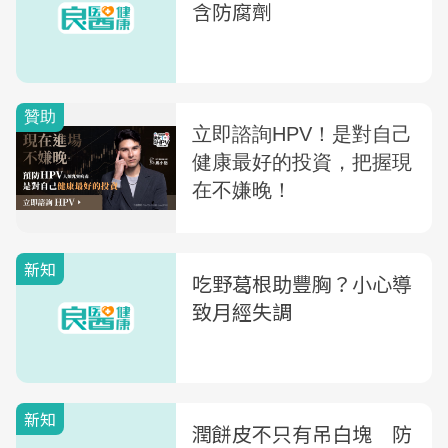
含防腐劑
新知
吃野葛根助豐胸？小心導
致月經失調
新知
潤餅皮不只有吊白塊 防