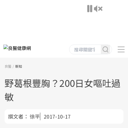
良醫
新知
野葛根豐胸？200日女嘔吐過
敏
撰文者：
徐平
2017-10-17