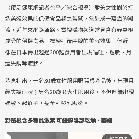
（優活健康網記者徐平／綜合報導）愛美女性對於打
造美體效果的保健食品趨之若鶩，常造成一窩瘋的潮
流，近年來網路通路、電視購物頻道常見含有野葛根
成分的保健食品，標榜打造曲線的美容效果，但近日
卻在日本傳出超過200起食用者出現嘔吐、過敏、月
經失調等症狀。
消息指出，一名30歲女性服用野葛根產品後，出現月
經失調症狀；另名20歲女大生服用後，不但陸續出現
過敏、起疹子，甚至引發乳腺炎。
野葛根含多種雌激素 可緩解陰部乾燥、萎縮
arrow_forward_ios