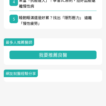
來當「抗壓達人」！學會3C原則，控好血壓遠
4
離慢性病
睡飽睡滿還是好累？找出「隱形壓力」 遠離
5
「慢性疲勞」
最多人推薦醫師
我要推薦良醫
網友就醫經驗分享