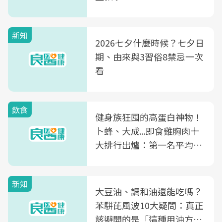
新知
2026七夕什麼時候？七夕日
期、由來與3習俗8禁忌一次
看
飲食
健身族狂囤的高蛋白神物！
卜蜂、大成...即食雞胸肉十
大排行出爐：第一名平均一
片不到50元
新知
大豆油、調和油還能吃嗎？
苯駢芘風波10大疑問：真正
該避開的是「這種用油方