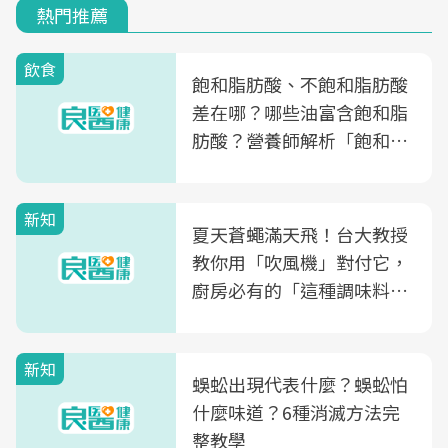
熱門推薦
飲食
飽和脂肪酸、不飽和脂肪酸
差在哪？哪些油富含飽和脂
肪酸？營養師解析「飽和脂
肪酸」的優缺點、建議攝取
量
新知
夏天蒼蠅滿天飛！台大教授
教你用「吹風機」對付它，
廚房必有的「這種調味料」
竟是蒼蠅剋星～
新知
蜈蚣出現代表什麼？蜈蚣怕
什麼味道？6種消滅方法完
整教學