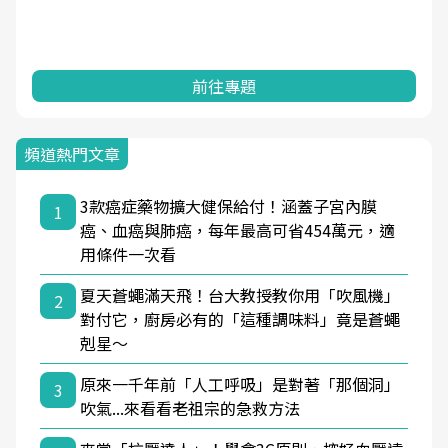
前往專題
頻道熱門文章
3款癌症藥物擴大健保給付！涵蓋子宮內膜
1
癌、血癌與肺癌，每年最高可省454萬元，適
用條件一次看
夏天蒼蠅滿天飛！台大教授教你用「吹風機」
2
對付它，廚房必有的「這種調味料」竟是蒼蠅
剋星～
原來一千年前「人工呼吸」是對著「那個洞」
3
吹氣...來看看老祖宗的急救方法