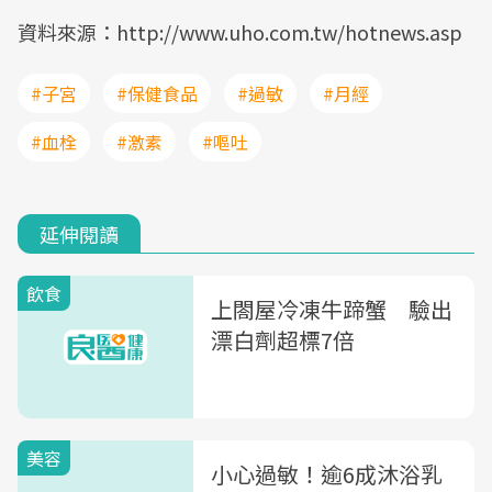
資料來源：http://www.uho.com.tw/hotnews.asp
#子宮
#保健食品
#過敏
#月經
#血栓
#激素
#嘔吐
延伸閱讀
飲食
上閤屋冷凍牛蹄蟹 驗出
漂白劑超標7倍
美容
小心過敏！逾6成沐浴乳