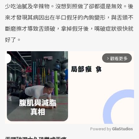
少吃油膩及辛辣物。沒想到照做了卻都還是無效。後
來才發現其病因出在半口假牙的內鉤變形，與舌頭不
斷磨擦才導致舌頭破，拿掉假牙後，嘴破症狀很快就
好了。
觀看更多
arrow_forward_ios
Powered by 
GliaStudios