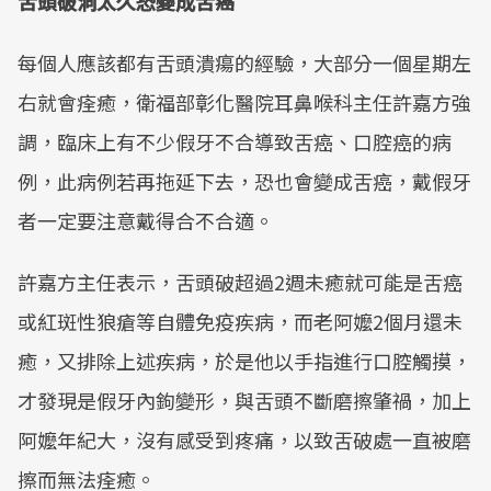
舌頭破洞太久恐變成舌癌
Mute
每個人應該都有舌頭潰瘍的經驗，大部分一個星期左
右就會痊癒，衛福部彰化醫院耳鼻喉科主任許嘉方強
調，臨床上有不少假牙不合導致舌癌、口腔癌的病
例，此病例若再拖延下去，恐也會變成舌癌，戴假牙
者一定要注意戴得合不合適。
許嘉方主任表示，舌頭破超過2週未癒就可能是舌癌
或紅斑性狼瘡等自體免疫疾病，而老阿嬤2個月還未
癒，又排除上述疾病，於是他以手指進行口腔觸摸，
才發現是假牙內鉤變形，與舌頭不斷磨擦肇禍，加上
阿嬤年紀大，沒有感受到疼痛，以致舌破處一直被磨
擦而無法痊癒。