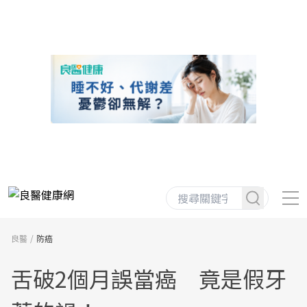
良醫
防癌
舌破2個月誤當癌 竟是假牙