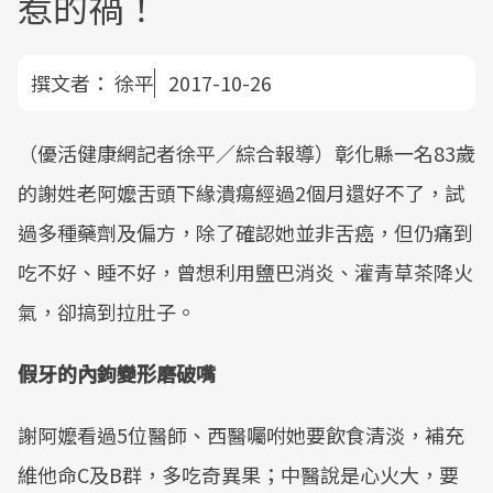
惹的禍！
撰文者：
徐平
2017-10-26
（優活健康網記者徐平／綜合報導）彰化縣一名83歲
的謝姓老阿嬤舌頭下緣潰瘍經過2個月還好不了，試
過多種藥劑及偏方，除了確認她並非舌癌，但仍痛到
吃不好、睡不好，曾想利用鹽巴消炎、灌青草茶降火
氣，卻搞到拉肚子。
假牙的內鉤變形磨破嘴
謝阿嬤看過5位醫師、西醫囑咐她要飲食清淡，補充
維他命C及B群，多吃奇異果；中醫說是心火大，要