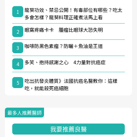
龍葵功效、禁忌公開！有毒部位有哪些？吃太
1
多會怎樣？龍葵料理正確煮法馬上看
眼窩疼痛卡卡 腫瘤比眼球大恐失明
2
咖啡防黑色素瘤？防曬＋魚油是王道
3
多笑、抱持感謝之心 4力量對抗癌症
4
吃出抗發炎體質》法國抗癌名醫教你：這樣
5
吃，就能殺死癌細胞
最多人推薦醫師
我要推薦良醫