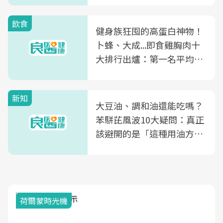
飲食
健身族狂囤的高蛋白神物！
卜蜂、大成...即食雞胸肉十
大排行出爐：第一名平均一
片不到50元
新知
大豆油、調和油還能吃嗎？
苯駢芘風波10大疑問：真正
該避開的是「這種用油方
式」
荷爾蒙時光機