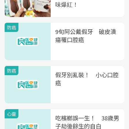
防癌
9旬阿公戴假牙 破皮潰
瘍罹口腔癌
防癌
假牙別亂裝！ 小心口腔
癌
心靈
吃檳榔誤一生！ 38歲男
子劫後餘生的自白