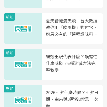
肪酸」的優缺點、建議攝取
量
新知
夏天蒼蠅滿天飛！台大教授
教你用「吹風機」對付它，
廚房必有的「這種調味料」
竟是蒼蠅剋星～
新知
蜈蚣出現代表什麼？蜈蚣怕
什麼味道？6種消滅方法完
整教學
新知
2026七夕什麼時候？七夕日
期、由來與3習俗8禁忌一次
看