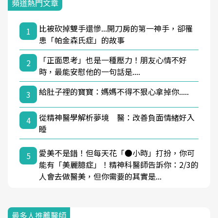
頻道熱門文章
比被砍掉雙手還慘...開刀房的第一神手，卻罹
1
患「帕金森氏症」的故事
「正面思考」也是一種壓力！朋友心情不好
2
時，最能安慰他的一句話是....
給肚子裡的寶寶：媽媽不得不狠心拿掉你.....
3
從精神醫學解析夢境 醫：改善負面情緒好入
4
睡
愛美不是錯！但每天花「●小時」打扮，你可
5
能有「美麗臆症」！精神科醫師告訴你：2/3的
人會去做醫美，但你需要的其實是...
最多人推薦醫師