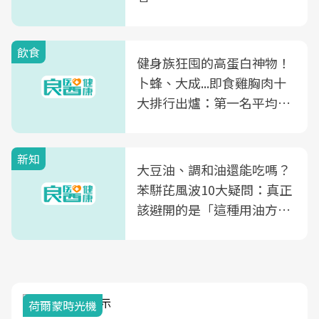
飲食
健身族狂囤的高蛋白神物！
卜蜂、大成...即食雞胸肉十
大排行出爐：第一名平均一
片不到50元
新知
大豆油、調和油還能吃嗎？
苯駢芘風波10大疑問：真正
該避開的是「這種用油方
式」
荷爾蒙時光機