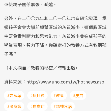
※使親子關係緊張、疏遠。
另外，在二○○九年和二○一○年均有研究發現，掌
摑孩子會令大腦前額葉區域的灰質減少，這個腦區域
主要負責判斷力和思考能力，灰質減少會造成孩子的
學業表現、智力下降。你確定打的教養方式有教到孩
子嗎？
（本文摘自／教養的秘密／時報出版）
資料來源：http://www.uho.com.tw/hotnews.asp
#前額葉
#反社會
#教養
#皮質
#潛意識
#焦慮症
#精神疾病