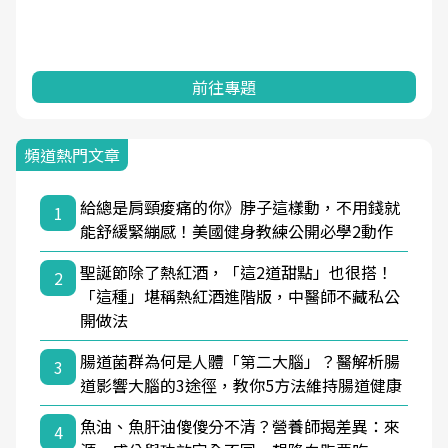
前往專題
頻道熱門文章
給總是肩頸痠痛的你》脖子這樣動，不用錢就
1
能舒緩緊繃感！美國健身教練公開必學2動作
聖誕節除了熱紅酒，「這2道甜點」也很搭！
2
「這種」堪稱熱紅酒進階版，中醫師不藏私公
開做法
腸道菌群為何是人體「第二大腦」？醫解析腸
3
道影響大腦的3途徑，教你5方法維持腸道健康
魚油、魚肝油傻傻分不清？營養師揭差異：來
4