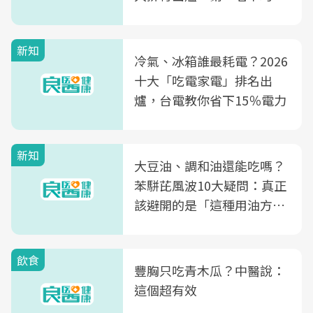
片不到50元
新知
冷氣、冰箱誰最耗電？2026
十大「吃電家電」排名出
爐，台電教你省下15％電力
新知
大豆油、調和油還能吃嗎？
苯駢芘風波10大疑問：真正
該避開的是「這種用油方
式」
飲食
豐胸只吃青木瓜？中醫說：
這個超有效