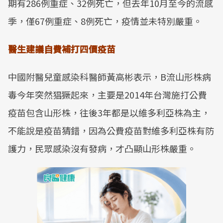
期有286例重症、32例死亡，但去年10月至今的流感
季，僅67例重症、8例死亡，疫情並未特別嚴重。
醫生建議自費補打四價疫苗
中國附醫兒童感染科醫師黃高彬表示，B流山形株病
毒今年突然猖獗起來，主要是2014年台灣施打公費
疫苗包含山形株，往後3年都是以維多利亞株為主，
不能說是疫苗猜錯，因為公費疫苗對維多利亞株有防
護力，民眾感染沒有發病，才凸顯山形株嚴重。