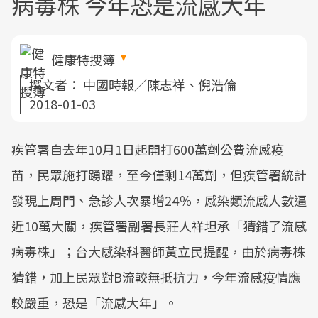
病毒株 今年恐是流感大年
健康特搜簿
撰文者：
中國時報／陳志祥、倪浩倫
2018-01-03
疾管署自去年10月1日起開打600萬劑公費流感疫
苗，民眾施打踴躍，至今僅剩14萬劑，但疾管署統計
發現上周門、急診人次暴增24％，感染類流感人數逼
近10萬大關，疾管署副署長莊人祥坦承「猜錯了流感
病毒株」；台大感染科醫師黃立民提醒，由於病毒株
猜錯，加上民眾對B流較無抵抗力，今年流感疫情應
較嚴重，恐是「流感大年」。