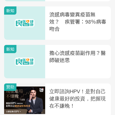
新知
流感病毒變異疫苗無
效？ 疾管署：98％病毒
吻合
新知
擔心流感疫苗副作用？醫
師破迷思