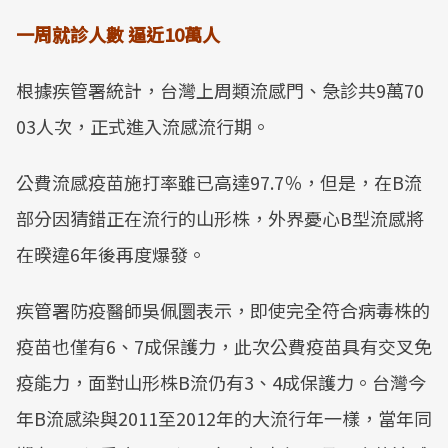
一周就診人數 逼近10萬人
根據疾管署統計，台灣上周類流感門、急診共9萬70
03人次，正式進入流感流行期。
公費流感疫苗施打率雖已高達97.7％，但是，在B流
部分因猜錯正在流行的山形株，外界憂心B型流感將
在暌違6年後再度爆發。
疾管署防疫醫師吳佩圜表示，即使完全符合病毒株的
疫苗也僅有6、7成保護力，此次公費疫苗具有交叉免
疫能力，面對山形株B流仍有3、4成保護力。台灣今
年B流感染與2011至2012年的大流行年一樣，當年同