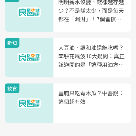
明明薪水沒變，錢卻越存越
少？不是賺太少，而是每天
都在「漏財」！7個習慣一
次看
新知
大豆油、調和油還能吃嗎？
苯駢芘風波10大疑問：真正
該避開的是「這種用油方
式」
飲食
豐胸只吃青木瓜？中醫說：
這個超有效