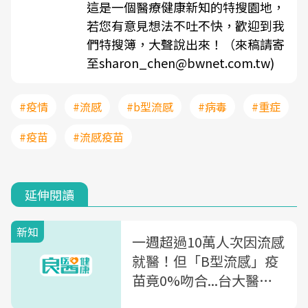
這是一個醫療健康新知的特搜園地，
若您有意見想法不吐不快，歡迎到我
們特搜簿，大聲說出來！（來稿請寄
至sharon_chen@bwnet.com.tw)
#疫情
#流感
#b型流感
#病毒
#重症
#疫苗
#流感疫苗
延伸閱讀
新知
一週超過10萬人次因流感
就醫！但「B型流感」疫
苗竟0%吻合...台大醫
師：B流恐釀流行