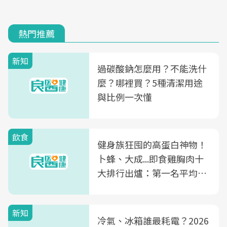
熱門推薦
新知
過碳酸鈉怎麼用？不能洗什
麼？哪裡買？5種清潔用途
與比例一次懂
飲食
健身族狂囤的高蛋白神物！
卜蜂、大成...即食雞胸肉十
大排行出爐：第一名平均一
片不到50元
新知
冷氣、冰箱誰最耗電？2026