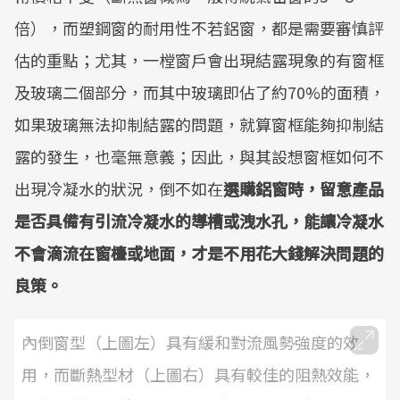
倍），而塑鋼窗的耐用性不若鋁窗，都是需要審慎評
估的重點；尤其，一樘窗戶會出現結露現象的有窗框
及玻璃二個部分，而其中玻璃即佔了約70%的面積，
如果玻璃無法抑制結露的問題，就算窗框能夠抑制結
露的發生，也毫無意義；因此，與其設想窗框如何不
出現冷凝水的狀況，倒不如在
選購鋁窗時，留意產品
是否具備有引流冷凝水的導槽或洩水孔，能讓冷凝水
不會滴流在窗檯或地面，才是不用花大錢解決問題的
良策。
內倒窗型（上圖左）具有緩和對流風勢強度的效
用，而斷熱型材（上圖右）具有較佳的阻熱效能，