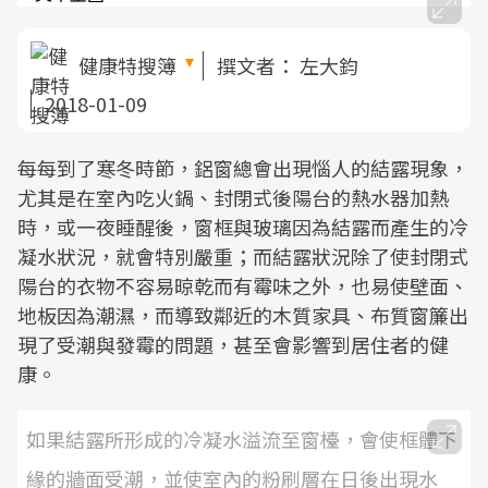
健康特搜簿
撰文者：
左大鈞
2018-01-09
每每到了寒冬時節，鋁窗總會出現惱人的結露現象，
尤其是在室內吃火鍋、封閉式後陽台的熱水器加熱
時，或一夜睡醒後，窗框與玻璃因為結露而產生的冷
凝水狀況，就會特別嚴重；而結露狀況除了使封閉式
陽台的衣物不容易晾乾而有霉味之外，也易使壁面、
地板因為潮濕，而導致鄰近的木質家具、布質窗簾出
現了受潮與發霉的問題，甚至會影響到居住者的健
康。
如果結露所形成的冷凝水溢流至窗檯，會使框體下
緣的牆面受潮，並使室內的粉刷層在日後出現水