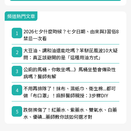
頻道熱門文章
2026七夕什麼時候？七夕日期、由來與3習俗8
1
禁忌一次看
大豆油、調和油還能吃嗎？苯駢芘風波10大疑
2
問：真正該避開的是「這種用油方式」
公廁的馬桶，你敢坐嗎...》馬桶坐墊會傳染性
3
病嗎？醫師有解
不用再排隊了！抹布、濕紙巾、衛生棉...都可
4
做「布口罩」！麻醉醫師親授：3步驟DIY
跌倒擦傷了！紅藥水、紫藥水、雙氧水、白藥
5
水、優碘...藥師教你該如何選才對