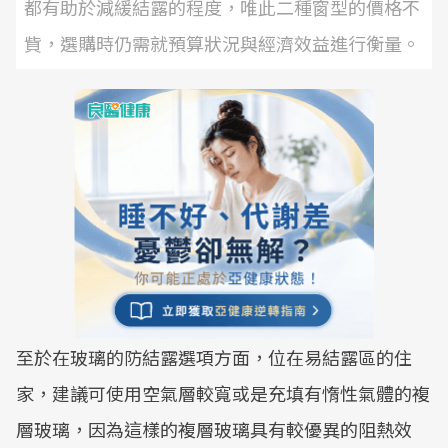
都有助於減緩結露的程度，唯此二種窗型的價格不
貲，選購時仍需就預算狀況與經濟效益進行衡量。
至於在玻璃的防結露選項方面，位在易結露區的住
家，建議可使用空氣層較寬或是充填有惰性氣體的複
層玻璃，因為這樣的複層玻璃具有較優異的阻熱效