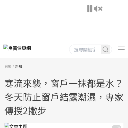
良醫
新知
寒流來襲，窗戶一抹都是水？
冬天防止窗戶結露潮濕，專家
傳授2撇步