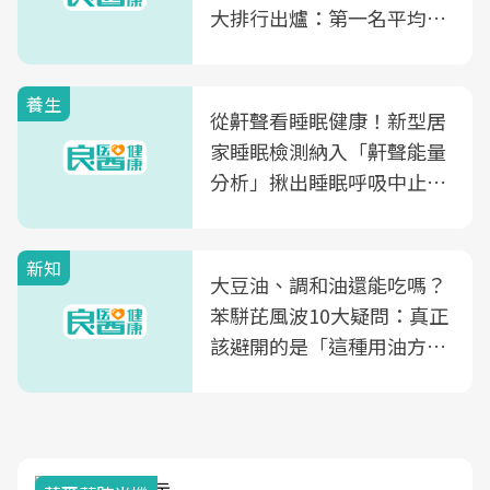
大排行出爐：第一名平均一
片不到50元
養生
從鼾聲看睡眠健康！新型居
家睡眠檢測納入「鼾聲能量
分析」揪出睡眠呼吸中止症
風險
新知
大豆油、調和油還能吃嗎？
苯駢芘風波10大疑問：真正
該避開的是「這種用油方
式」