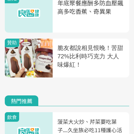
年底聚餐應酬多防血壓飆
高多吃香蕉、奇異果
熱門推薦
飲食
菠菜大火炒、芹菜要吃葉
子....久坐族必吃11種護心活