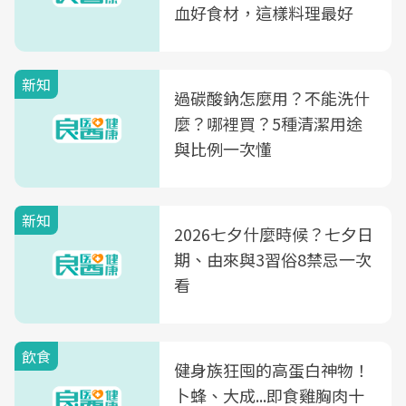
血好食材，這樣料理最好
新知
過碳酸鈉怎麼用？不能洗什
麼？哪裡買？5種清潔用途
與比例一次懂
新知
2026七夕什麼時候？七夕日
期、由來與3習俗8禁忌一次
看
飲食
健身族狂囤的高蛋白神物！
卜蜂、大成...即食雞胸肉十