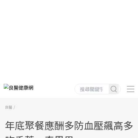
良醫
年底聚餐應酬多防血壓飆高多